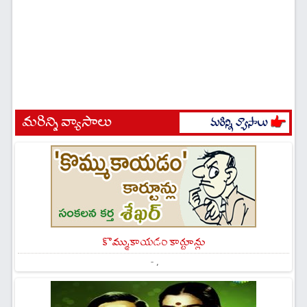
మరిన్ని వ్యాసాలు
కొమ్ముకాయడం కార్టూన్లు
- ,