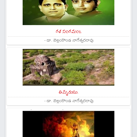
గళ సంగమం1.
- డా. బెల్లంకొండ నాగేశ్వరరావు
తిమ్మరుసు.
- డా. బెల్లంకొండ నాగేశ్వరరావు