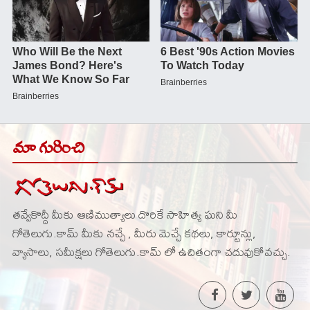
మా గురించి
తవ్వేకొద్దీ మీకు ఆణిముత్యాలు దొరికే సాహిత్య ఘని మీ
గోతెలుగు.కామ్ మీకు నచ్చే , మీరు మెచ్చే కథలు, కార్టూన్లు,
వ్యాసాలు, సమీక్షలు గోతెలుగు.కామ్ లో ఉచితంగా చదువుకోవచ్చు.