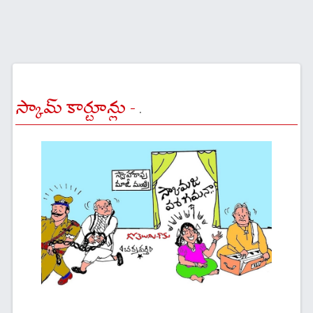
స్కామ్ కార్టూన్లు -
.