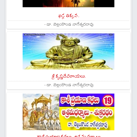
ఖడ్గ తిక్కన .
- డా. బెల్లంకొండ నాగేశ్వరరావు
శ్రీ కృష్ణదేవరాయలు.
- డా. బెల్లంకొండ నాగేశ్వరరావు
కాశీ ప్రయాణ కథలు - ఆశ్రమ ధర్మాలు