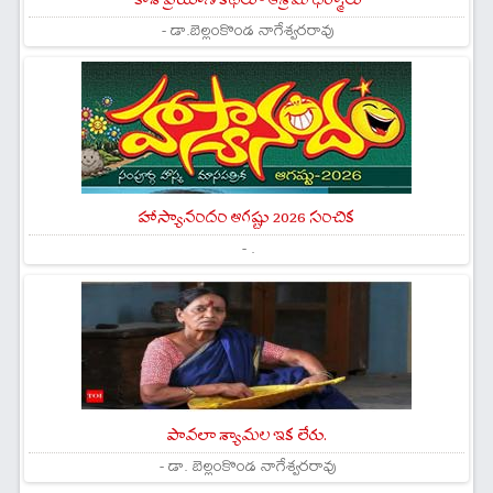
- డా.బెల్లంకొండ నాగేశ్వరరావు
హాస్యానందం ఆగష్టు 2026 సంచిక
- .
పావలా శ్యామల ఇక లేరు.
- డా. బెల్లంకొండ నాగేశ్వరరావు