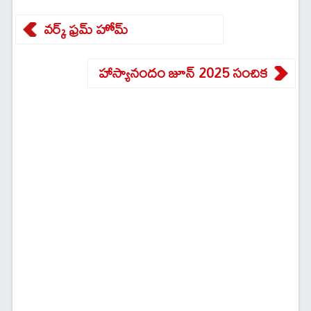
వర్క్ ఫ్రమ్ హోమ్
హాస్యానందం జూన్ 2025 సంచిక