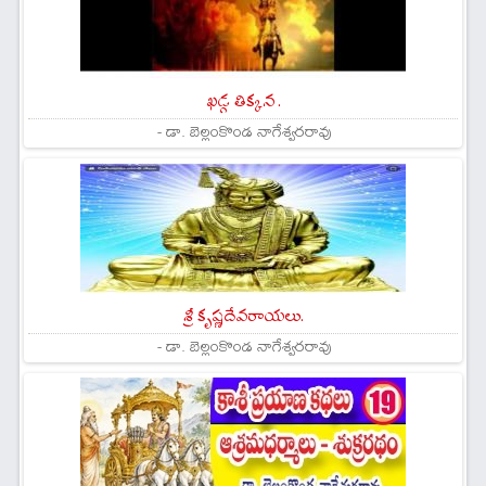
ఖడ్గ తిక్కన .
- డా. బెల్లంకొండ నాగేశ్వరరావు
శ్రీ కృష్ణదేవరాయలు.
- డా. బెల్లంకొండ నాగేశ్వరరావు