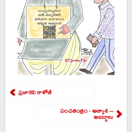
ప్రజాకవి కాళోజీ
పంచతంత్రం - అత్యాశ –
అబద్ధాలు