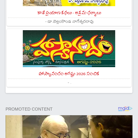
కాశీ ప్రయాణ కథలు - ఆశ్రమ ధర్మాలు
- డా.బెల్లంకొండ నాగేశ్వరరావు
హాస్యానందం ఆగష్టు 2026 సంచిక
- .