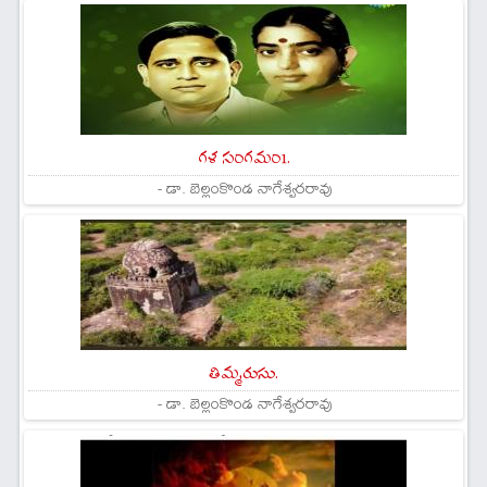
గళ సంగమం1.
- డా. బెల్లంకొండ నాగేశ్వరరావు
తిమ్మరుసు.
- డా. బెల్లంకొండ నాగేశ్వరరావు