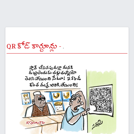
QR కోడ్ కార్టూన్లు -
.