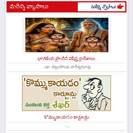
మరిన్ని వ్యాసాలు
భారతీయ ప్రాచీన విషిష్ట ప్రదేశాలు.
- డా. బెల్లంకొండ నాగేశ్వరరావు
కొమ్ముకాయడం కార్టూన్లు
- ,