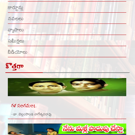
కార్టూన్లు
నవలలు
వ్యాసాలు
సమీక్షలు
వీడియోలు
కొత్తగా
గళ సంగమం1.
- డా. బెల్లంకొండ నాగేశ్వరరావు