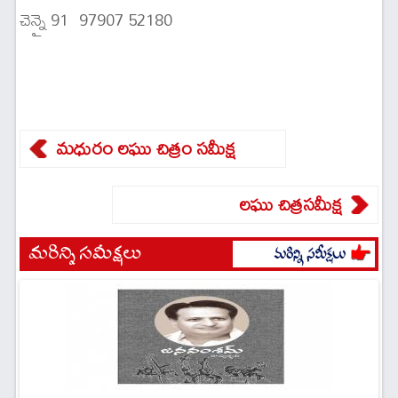
చెన్నై 91 97907 52180
మధురం లఘు చిత్రం సమీక్ష
లఘు చిత్రసమీక్ష
మరిన్ని సమీక్షలు