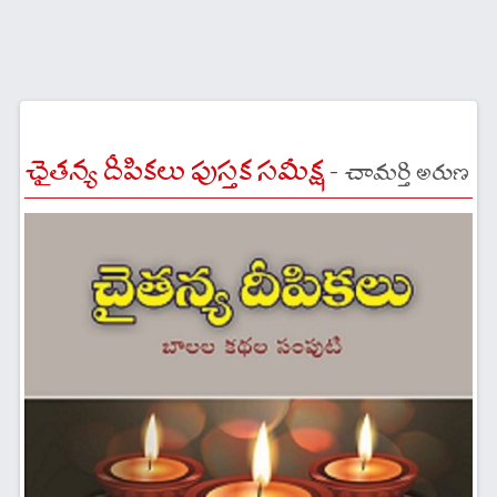
చైతన్య దీపికలు పుస్తక సమీక్ష -
చామర్తి అరుణ