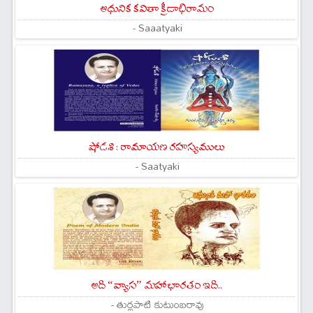
ఆధునిక కవితా క్రీడాభిరామం
- Saaatyaki
షోడశి : రామాయణ రహస్యములు
- Saatyaki
అది “వ్యాస” మహాభారతం ఇది..
- తుర్లపాటి కుటుంబరావు