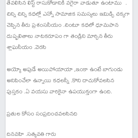
తేవలిసిన లిస్ట్ రాసుకోడానికి వగైరా వాడుతూ ఉంటాము .
చిన్ని చిన్ని కధల్లో ఎన్నో సామాజిక సమస్యలు ఇమిడ్చి చక్కగా
చెప్పిన తీరు ప్రశంసనీయం .చింటూ కధలో ధూమపాన
దుష్ఫలితాలు నాటకరూపం గా తండ్రిని మార్చిన తీరు
శ్లాఘనీయం .వెరసి
అయ్యో అపుడే అయిపోయాయా ,ఇంకా ఉంటే బాగుండు
అనిపించేలా ఉన్నాయి కధలన్నీ .కొని దాచుకోవలసిన
పుస్తకం .ఏ వయసు వారికైనా ఉపయుక్తంగా ఉంది.
ప్రతుల కోసం సంప్రదించవలసినది
దినవహి .సత్యవతి గారు