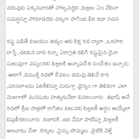
చదువుని పక్కనవారితో పోల్చవద్దని ,పిల్లలు ఏం చేసినా
సమర్ధిస్తూ పోకూడదని చక్కగా సాగింది వీరి కధా రచన
కష్ట పడితే విజయం తధ్యం అని దీక్ష కధ ద్వారా ,ఒకసారి
రాస్తే ,చదివిన దాని కన్నా ఏకాగ్రత కలిగి కష్టమైన దైనా
సులువుగా వస్తుందని పిల్లలకి అన్యాపదేశ సందేశం ఇచ్చారు
.అలాగే ,విముక్తి కధలో కేవలం చదువు తెలివే కాక
,పరిసరాలను పరిశీలిస్తూ చురుగ్గా ,ధైర్యం గా తెలివిగా ఎలా
మెలగాలో మనసుకు హత్తుకునేలా వివరించారు .శభాష్ అనే
కధలో శ్రీజ పాత్రలో కాగితం విలువని పిల్లలకీ అర్దం అయ్యేలా
విపులీకరించారు .నిజానికి ,ఇది నేనూ పాటిస్తూ ,పిల్లలకీ
అలవాటు చేశా .లెక్కలు ,సైన్సు బొమ్మలు ,బైటికి వెళ్తే