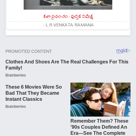
కళా ప్రపంచం - పుస్తక సమీక్ష
- L.R.VENKATA RAMANA