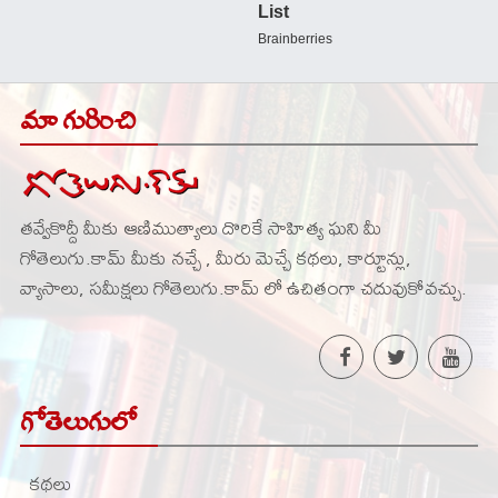
మా గురించి
తవ్వేకొద్దీ మీకు ఆణిముత్యాలు దొరికే సాహిత్య ఘని మీ
గోతెలుగు.కామ్ మీకు నచ్చే , మీరు మెచ్చే కథలు, కార్టూన్లు,
వ్యాసాలు, సమీక్షలు గోతెలుగు.కామ్ లో ఉచితంగా చదువుకోవచ్చు.
గోతెలుగులో
కథలు