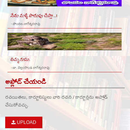
నేను మళ్ళీ పొదుపు చేస్తా...!
- బొందల నాగేశ్వరరావు
తిమ్మరుసు.
- డా. బెల్లంకొండ నాగేశ్వరరావు
అప్లోడ్ చేయండి
రచయితలు, కార్టూనిస్టులు వారి రచన / కార్టూన్లను అప్లోడ్
చేసుకోవచ్చు.
UPLOAD