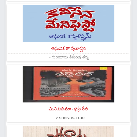
ఆధునిక కావ్యశాస్త్రం
- గుంటూరు శేషేంద్ర శర్మ
మన సినిమా - ఫస్ట్ రీల్
- v.srinivasa rao