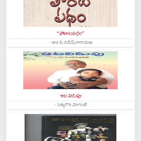
“పోరాటపథం”
- డా॥ పి.రమేష్‌నారాయణ
'ఆట విడుపు'
- సత్యగౌరి.మోగంటి