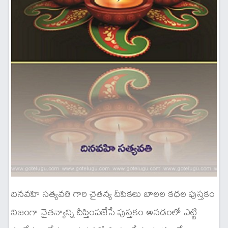
దినవహి సత్యవతి గారి చైతన్య దీపికలు బాలల కధల పుస్తకం
నిజంగా చైతన్యాన్ని దీప్తింపజేసే పుస్తకం అనడంలో ఎట్టి