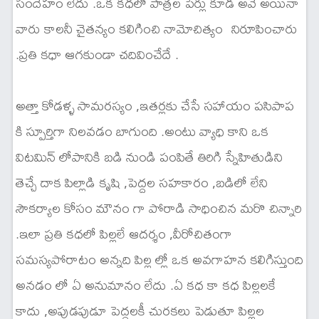
సందేహం లేదు .ఒక కధలో పాత్రల పేర్లు కూడ అవే అయినా
వారు కాలనీ చైతన్యం కలిగించి నామోచిత్యం నిరూపించారు
.ప్రతి కధా ఆగకుండా చదివించేదే .
అత్తా కోడళ్ళ సామరస్యం ,ఇతర్లకు చేసే సహాయం పసిపాప
కి స్పూర్తిగా నిలవడం బాగుంది .అంటు వ్యాధి కాని ఒక
విటమిన్ లోపానికి బడి నుండి పంపితే తిరిగి స్నేహితుడిని
తెచ్చే దాక పిల్లాడి కృషి ,పెద్దల సహకారం ,బడిలో లేని
సౌకర్యాల కోసం మౌనం గా పోరాడి సాధించిన మరొ చిన్నారి
.ఇలా ప్రతి కధలో పిల్లలే ఆదర్శం ,వీరోచితంగా
సమస్యపోరాటం అన్నది పిల్ల ల్లో ఒక అవగాహన కలిగిస్తుంది
అనడం లో ఏ అనుమానం లేదు .ఏ కధ కా కధ పిల్లలకే
కాదు ,అపుడపుడూ పెద్దలకీ చురకలు పెడుతూ పిల్లల