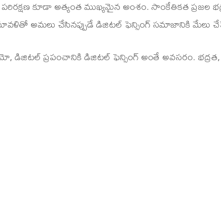
్యత పరిరక్షణ కూడా అత్యంత ముఖ్యమైన అంశం. సాంకేతికత ప్రజల భ
ావళితో అమలు చేసినప్పుడే డిజిటల్ ఫెన్సింగ్ సమాజానికి మేలు చే
ో, డిజిటల్ ప్రపంచానికి డిజిటల్ ఫెన్సింగ్ అంతే అవసరం. భద్రత