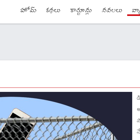
హోమ్
కథలు
కార్టూన్లు
నవలలు
వ్
డ
అ
ప
న