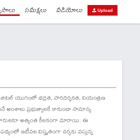
యాసాలు
సమీక్షలు
వీడియోలు
Upload
ిజిటల్ యుగంలో భద్రత, పారదర్శకత, నియంత్రణ
నే అంశాలు ప్రభుత్వాలకే కాకుండా సామాన్య
ౌరులకూ అత్యంత కీలకంగా మారాయి. ఈ
ేపథ్యంలో ఇటీవల విస్తృతంగా చర్చకు వస్తున్న