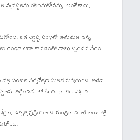
వల వ్యవస్థలను రక్షించుకోవచ్చు. అంతేకాదు,
ారుతోంది. ఒక నిర్దిష్ట పరిధిలో అనుమతి ఉన్న
వనరులు రెండూ ఆదా కావడంతో పాటు స్పందన వేగం
చడం వల్ల పంటల పర్యవేక్షణ సులభమవుతుంది. అడవి
ాలను తగ్గించడంలో కీలకంగా నిలుస్తోంది.
క్షణ, ఉత్పత్తి ప్రక్రియల నియంత్రణ వంటి అంశాల్లో
డుతోంది.