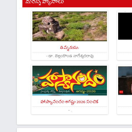
మరిన్ని వ్యాసాలు
తిమ్మరుసు.
- డా. బెల్లంకొండ నాగేశ్వరరావు
హాస్యానందం ఆగష్టు 2026 సంచిక
- .