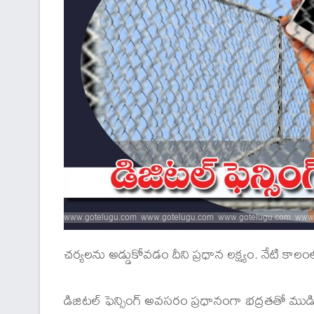
చర్యలను అడ్డుకోవడం దీని ప్రధాన లక్ష్యం. నేటి కాల
డిజిటల్ ఫెన్సింగ్ అవసరం ప్రధానంగా భద్రతతో ముడిప