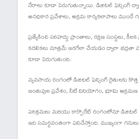
నేరాలు కూడా పెరుగుతున్నాయి. డిజిటల్ ఫెన్సింగ్ ద్వ
అనధికార ప్రవేశాలు, అక్రమ కార్యకలాపాలు ముందే గుర
ప్రత్యేకించి సరిహద్దు ప్రాంతాలు, రక్షణ సంస్థలు, కీ
కదలికలు మాత్రమే జరగేలా చేయడం ద్వారా భద్రతా వ
కూడా పెరుగుతుంది.
వ్యవసాయ రంగంలో డిజిటల్ ఫెన్సింగ్ రైతులకు కొత్
జంతువుల ప్రవేశం, నీటి వినియోగం, భూమి ఆక్రమణ వ
పరిశ్రమలు మరియు కార్పొరేట్ రంగంలోనూ డిజిటల్ ఫెన్
ఇది సమర్థవంతంగా పనిచేస్తోంది. ముఖ్యంగా గనులు