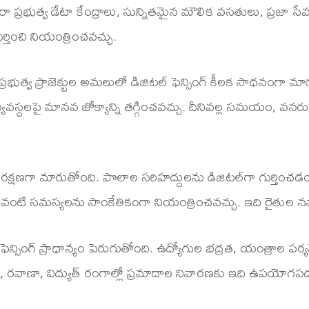
ారా ప్రభుత్వ డేటా కేంద్రాలు, సున్నితమైన మౌలిక వసతులు, ప్రజా సే
్తించి నియంత్రించవచ్చు.
లక ప్రభుత్వ ప్రాజెక్టుల అమలులో డిజిటల్ ఫెన్సింగ్ కీలక సాధనంగా మ
్యవస్థలపై మానవ జోక్యాన్ని తగ్గించవచ్చు. దీనివల్ల సమయం, 
త రక్షణగా మారుతోంది. పొలాల సరిహద్దులను డిజిటల్‌గా గుర్తిం
ంటి సమస్యలను సాంకేతికంగా నియంత్రించవచ్చు. ఇది రైతుల నష్ట
సింగ్ ప్రాధాన్యం పెరుగుతోంది. ఉద్యోగుల భద్రత, యంత్రాల పర్యవే
, రవాణా, విద్యుత్ రంగాల్లో ప్రమాదాల నివారణకు ఇది ఉపయోగప