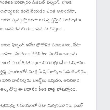
ాంకేతిక పరిష్కారం డిజిటల్ ఫెన్సింగ్. భౌతిక
రిహద్దులకు కంచె వేయడం ఎంత అవసరమో,
ిజిటల్ వ్యవస్థల్లో కూడా ఒక స్పష్టమైన నియంత్రణ
ేఖ అవసరమని ఈ భావన సూచిస్తుంది.
ిజిటల్ ఫెన్సింగ్ అనేది భౌగోళిక పరిమితులు, డేటా
్రవాహం, పరికరాల కదలికలు వంటి అంశాలను
ిజిటల్ సాంకేతికత ద్వారా నియంత్రించే ఒక విధానం.
ిర్దిష్ట ప్రాంతంలోకి మాత్రమే ప్రవేశాన్ని అనుమతించడం,
 పరిధి దాటినపుడు అలర్ట్‌లు ఇవ్వడం, అనధికార
న్ని చోట్ల ఈ విధానం కీలక పాత్ర పోషిస్తోంది.
విస్తరిస్తున్న సమయంలో డేటా దుర్వినియోగం, సైబర్