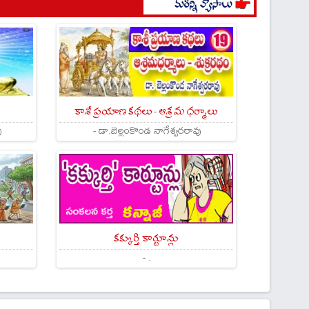
కాశీ ప్రయాణ కథలు - ఆశ్రమ ధర్మాలు
ు
- డా.బెల్లంకొండ నాగేశ్వరరావు
కక్కుర్తి కార్టూన్లు
- .