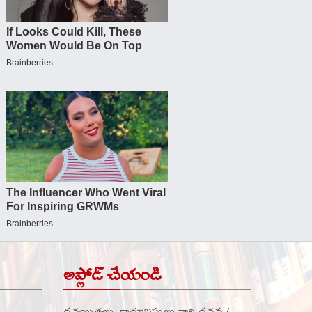
అప్లోడ్ చేయండి
రచయితలు, కార్టూనిస్టులు వారి రచన /