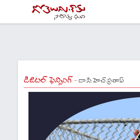
డిజిటల్ ఫెన్సింగ్ -
డా:సి.హెచ్.ప్రతాప్