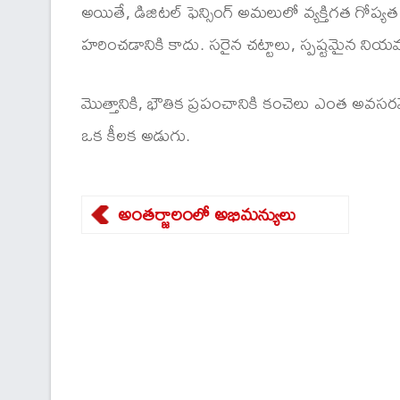
అయితే, డిజిటల్ ఫెన్సింగ్ అమలులో వ్యక్తిగత గోప
హరించడానికి కాదు. సరైన చట్టాలు, స్పష్టమైన నియమ
మొత్తానికి, భౌతిక ప్రపంచానికి కంచెలు ఎంత అవసరమ
ఒక కీలక అడుగు.
అంతర్జాలంలో అభిమన్యులు