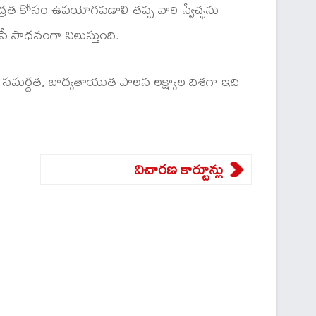
ద్రత కోసం ఉపయోగపడాలి తప్ప వారి స్వేచ్ఛను
సే సాధనంగా నిలుస్తుంది.
, సమర్థత, బాధ్యతాయుత పాలన లక్ష్యాల దిశగా ఇది
విచారణ కార్టూన్లు