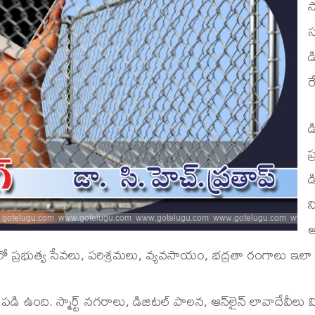
స
స
డ
ర
డ
ప
డ
న
ఆ
ంలో ప్రభుత్వ సేవలు, పరిశ్రమలు, వ్యవసాయం, భద్రతా రంగాలు ఇలా అ
డి ఉంది. స్మార్ట్ నగరాలు, డిజిటల్ పాలన, ఆన్‌లైన్ లావాదేవీలు 