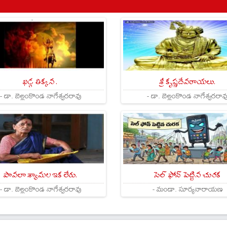
ఖడ్గ తిక్కన .
శ్రీ కృష్ణదేవరాయలు.
- డా. బెల్లంకొండ నాగేశ్వరరావు
- డా. బెల్లంకొండ నాగేశ్వరరావ
పావలా శ్యామల ఇక లేరు.
సెల్ ఫోన్ పెట్టిన చురక
- డా. బెల్లంకొండ నాగేశ్వరరావు
- మండా. సూర్యనారాయణ