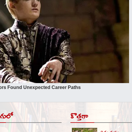
ుగులో
కొత్తగా