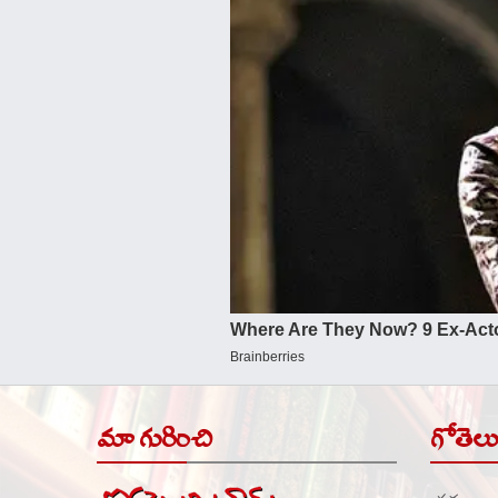
మా గురించి
గోతెల