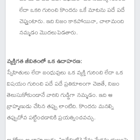
లేదా ఒకరి గురించి కొందరు ఒకే మాటను పదే పదే
చెప్తుంటారు. ఇది నిజం కాకపోయినా, చాలామంది
నమ్మడం మొదలుపెడతారు.
వ్యక్తిగత జీవితంలో ఒక ఉదాహరణ:
స్నేహితులు లేదా బంధువులు ఒక వ్యక్తి గురించి లేదా ఒక
విషయం గురించి పదే పదే ప్రతికూలంగా చెబితే, నిజం
తెలుసుకోకుండానే వారిని గుడ్డిగా నమ్మడం. ఇది ఆ
బ్రాహ్మణుడు చేసిన తప్పు లాంటిది. కొందరు మనల్ని
తప్పుదోవ పట్టించడానికి ప్రయత్నించవచ్చు.
ఆ రోజు ఆ బ్రాహ్మణుడు, "ఇదేమిటి? నేను మేకను భుజంపై