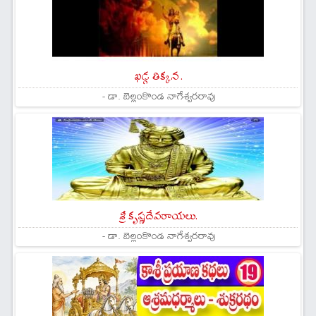
ఖడ్గ తిక్కన .
- డా. బెల్లంకొండ నాగేశ్వరరావు
శ్రీ కృష్ణదేవరాయలు.
- డా. బెల్లంకొండ నాగేశ్వరరావు