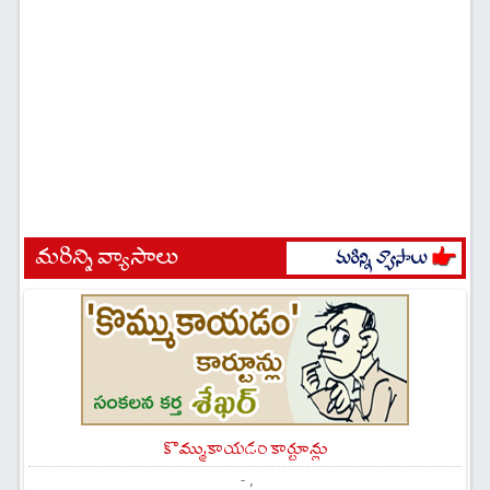
మరిన్ని వ్యాసాలు
కొమ్ముకాయడం కార్టూన్లు
- ,