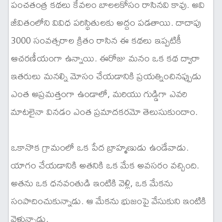
పంచతంత్ర కథలు కేవలం బాలలకోసం రాసినవి కావు. అవి
జీవితంలోని వివిధ పరిస్థితులకు అద్దం పడతాయి. దాదాపు
3000 సంవత్సరాల క్రితం రాసిన ఈ కథలు ఇప్పటికీ
ఆచరణీయంగా ఉన్నాయి. ఈరోజు మనం ఒక కథ ద్వారా
ఇతరులు మనల్ని మోసం చేయడానికి ప్రయత్నించినప్పుడు
ఎంత అప్రమత్తంగా ఉండాలో, మరియు గుడ్డిగా ఎవరి
మాటలైనా వినడం ఎంత ప్రమాదకరమో తెలుసుకుందాం.
ఒకానొక గ్రామంలో ఒక పేద బ్రాహ్మణుడు ఉండేవాడు.
యాగం చేయడానికి అతనికి ఒక మేక అవసరం వచ్చింది.
అతను ఒక ధనవంతుడి ఇంటికి వెళ్లి, ఒక మేకను
సంపాదించుకున్నాడు. ఆ మేకను భుజంపై వేసుకుని ఇంటికి
వెళ్తున్నాడు.