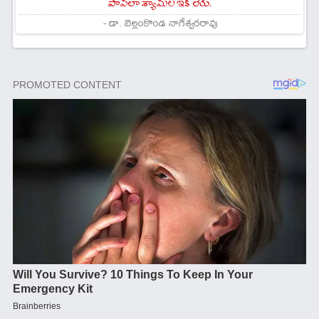
పావలా శ్యామల ఇక లేరు.
- డా. బెల్లంకొండ నాగేశ్వరరావు