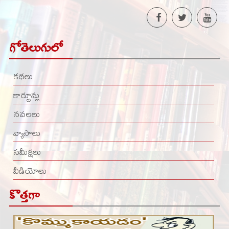
గోతెలుగులో
కథలు
కార్టూన్లు
నవలలు
వ్యాసాలు
సమీక్షలు
వీడియోలు
కొత్తగా