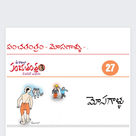
పంచతంత్రం - మోసగాళ్ళు -
.