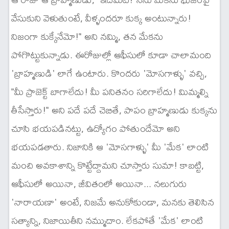
వేసుకుని వెళుతుంటే, వీళ్ళందరూ కుక్క అంటున్నారు!
నిజంగా కుక్కేనేమో!" అని నమ్మి, తన మేకను
పోగొట్టుకున్నాడు. ఈరోజుల్లో ఆఫీసులో కూడా చాలామంది
'బ్రాహ్మణుడి' లాగే ఉంటారు. కొందరు 'మోసగాళ్ళు' వచ్చి,
"మీ ప్రాజెక్ట్ బాగాలేదు! మీ పనితనం సరిగాలేదు! మిమ్మల్ని
తీసేస్తారు!" అని పదే పదే చెబితే, పాపం బ్రాహ్మణుడు కుక్కను
చూసి భయపడినట్టు, ఉద్యోగం పోతుందేమో అని
భయపడతారు. నిజానికి ఆ 'మోసగాళ్ళు' మీ 'మేక' లాంటి
మంచి అవకాశాన్ని కొట్టేద్దామని చూస్తారు సుమా! కాబట్టి,
ఆఫీసులో అయినా, జీవితంలో అయినా... నలుగురు
'నారాయణా' అంటే, నిజమే అనుకోకుండా, మనకు తెలిసిన
సత్యాన్ని, నిజాయితీని నమ్ముదాం. లేకపోతే 'మేక' లాంటి