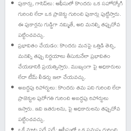
పుకార్లు, గాసిప్‌లు: ఆఫీసులో కొందరు ఒక సహోద్యోగి
గురించి లేదా ఒక ప్రాజెక్టు గురించి పుకార్లు పుట్టిస్తారు.
ఈ పుకార్లను గుడ్డిగా నమ్మితే, అది మనల్ని తప్పుదోవ
పట్టించవచ్చు.
ప్రభావితం చేయడం: కొందరు మనపై ఒత్తిడి తెచ్చి,
మనల్ని తప్పు నిర్ణయాలు తీసుకునేలా ప్రభావితం
చేయడానికి ప్రయత్నిస్తారు. ముఖ్యంగా పై అధికారులు
లేదా టీమ్ లీడర్లు ఇలా చేయవచ్చు.
అబద్ధపు రిపోర్టులు: కొందరు తమ పని గురించి లేదా
ప్రాజెక్టుల పురోగతి గురించి అబద్ధపు రిపోర్టులు
ఇస్తారు. ఇవి ఇతరులను, పై అధికారులను తప్పుదోవ
పట్టించవచ్చు.
ఒకే మాట పదే పదే: ఆఫీసులో ఒక సమస్య గురించి