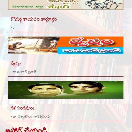
కొమ్ముకాయడం కార్టూన్లు
- ,
ద్వేషం
- డా:సి.హెచ్.ప్రతాప్
గళ సంగమం1.
- డా. బెల్లంకొండ నాగేశ్వరరావు
అప్లోడ్ చేయండి