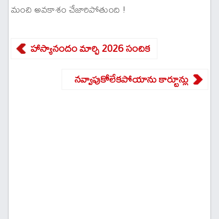
మంచి అవకాశం చేజారిపోతుంది !
హాస్యానందం మార్చి 2026 సంచిక
నవ్వాపుకోలేకపోయాను కార్టూన్లు