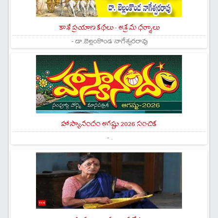
కాశీ ప్రయాణ కథలు - ఆశ్రమ ధర్మాలు
- డా.బెల్లంకొండ నాగేశ్వరరావు
హాస్యానందం ఆగష్టు 2026 సంచిక
- .