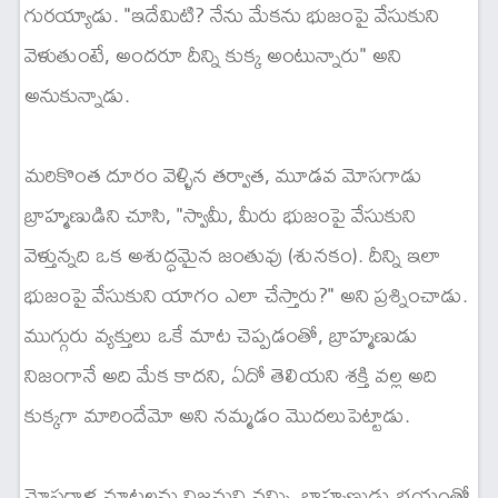
గురయ్యాడు. "ఇదేమిటి? నేను మేకను భుజంపై వేసుకుని
వెళుతుంటే, అందరూ దీన్ని కుక్క అంటున్నారు" అని
అనుకున్నాడు.
మరికొంత దూరం వెళ్ళిన తర్వాత, మూడవ మోసగాడు
బ్రాహ్మణుడిని చూసి, "స్వామీ, మీరు భుజంపై వేసుకుని
వెళ్తున్నది ఒక అశుద్ధమైన జంతువు (శునకం). దీన్ని ఇలా
భుజంపై వేసుకుని యాగం ఎలా చేస్తారు?" అని ప్రశ్నించాడు.
ముగ్గురు వ్యక్తులు ఒకే మాట చెప్పడంతో, బ్రాహ్మణుడు
నిజంగానే అది మేక కాదని, ఏదో తెలియని శక్తి వల్ల అది
కుక్కగా మారిందేమో అని నమ్మడం మొదలుపెట్టాడు.
మోసగాళ్ల మాటలను నిజమని నమ్మి, బ్రాహ్మణుడు భయంతో