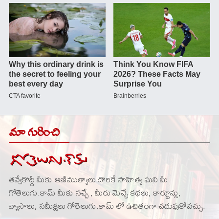
మా గురించి
తవ్వేకొద్దీ మీకు ఆణిముత్యాలు దొరికే సాహిత్య ఘని మీ
గోతెలుగు.కామ్ మీకు నచ్చే , మీరు మెచ్చే కథలు, కార్టూన్లు,
వ్యాసాలు, సమీక్షలు గోతెలుగు.కామ్ లో ఉచితంగా చదువుకోవచ్చు.