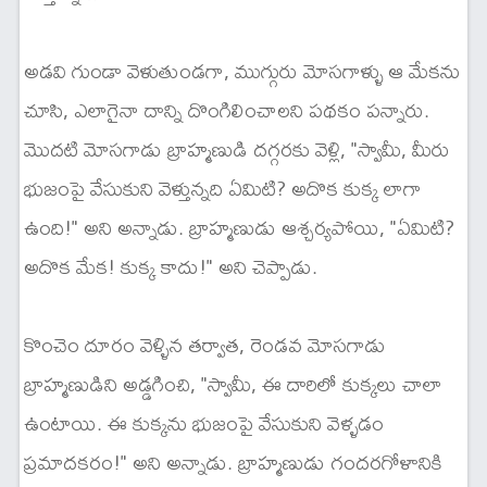
అడవి గుండా వెళుతుండగా, ముగ్గురు మోసగాళ్ళు ఆ మేకను
చూసి, ఎలాగైనా దాన్ని దొంగిలించాలని పథకం పన్నారు.
మొదటి మోసగాడు బ్రాహ్మణుడి దగ్గరకు వెళ్లి, "స్వామీ, మీరు
భుజంపై వేసుకుని వెళ్తున్నది ఏమిటి? అదొక కుక్క లాగా
ఉంది!" అని అన్నాడు. బ్రాహ్మణుడు ఆశ్చర్యపోయి, "ఏమిటి?
అదొక మేక! కుక్క కాదు!" అని చెప్పాడు.
కొంచెం దూరం వెళ్ళిన తర్వాత, రెండవ మోసగాడు
బ్రాహ్మణుడిని అడ్డగించి, "స్వామీ, ఈ దారిలో కుక్కలు చాలా
ఉంటాయి. ఈ కుక్కను భుజంపై వేసుకుని వెళ్ళడం
ప్రమాదకరం!" అని అన్నాడు. బ్రాహ్మణుడు గందరగోళానికి