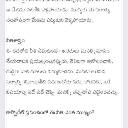
ఆ మేకను వదిలేసి వెళ్లిపోయాడు. ముగ్గురు మోసగాళ్ళు
సంతోషంగా మేకను పట్టుకుని వెళ్ళిపోయారు.
నీతిశాస్త్రం
ఈ కథలోని నీతి ఏమిటంటే - ఇతరులు మనల్ని మోసం
చేయడానికి ప్రయత్నించినప్పుడు, తెలివిగా ఆలోచించాలి,
గుడ్డిగా వారి మాటలు నమ్మకూడదు. మనకు తెలిసిన
సత్యాన్ని, నిజాయితీని వదులుకోకూడదు. కొందరు, ఒకే
విషయాన్ని పదే పదే చెప్పి, మనల్ని తప్పుదోవ పట్టించవచ్చు.
కార్పొరేట్ ప్రపంచంలో ఈ నీతి ఎంత ముఖ్యం?