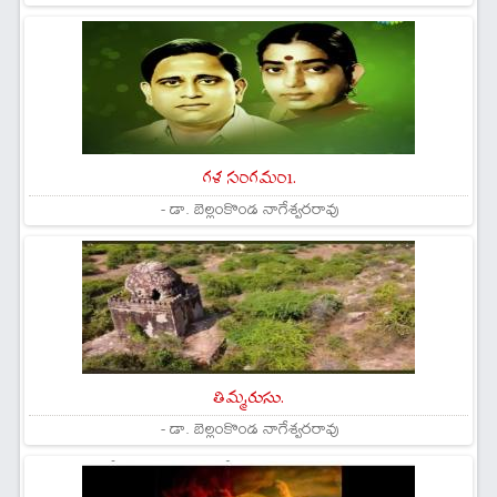
గళ సంగమం1.
- డా. బెల్లంకొండ నాగేశ్వరరావు
తిమ్మరుసు.
- డా. బెల్లంకొండ నాగేశ్వరరావు