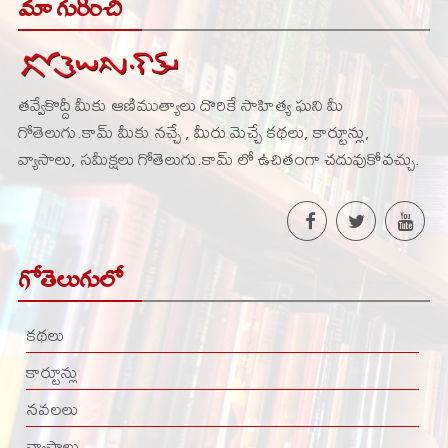
మా గురించి
తవ్వేకొద్దీ మీకు ఆణిముత్యాలు దొరికే సాహిత్య ఘని మీ
గోతెలుగు.కామ్ మీకు నచ్చే , మీరు మెచ్చే కథలు, కార్టూన్లు,
వ్యాసాలు, సమీక్షలు గోతెలుగు.కామ్ లో ఉచితంగా చదువుకోవచ్చు.
గోతెలుగులో
కథలు
కార్టూన్లు
నవలలు
వ్యాసాలు