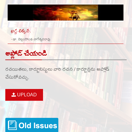
ఖడ్గ తిక్కన .
- డా. బెల్లంకొండ నాగేశ్వరరావు
అప్లోడ్ చేయండి
రచయితలు, కార్టూనిస్టులు వారి రచన / కార్టూన్లను అప్లోడ్
చేసుకోవచ్చు.
UPLOAD