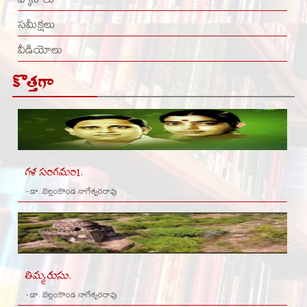
సమీక్షలు
వీడియోలు
కొత్తగా
గళ సంగమం1.
- డా. బెల్లంకొండ నాగేశ్వరరావు
తిమ్మరుసు.
- డా. బెల్లంకొండ నాగేశ్వరరావు