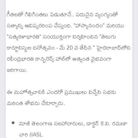
గీతలతో గిలిగింతలు పెడుతూనే.. పదునైన వ్యంగ్యంతో
సత్యాన్ని ఆవిష్కరరింప చేస్తుంది. "హాస్యానందం" మరియు
"సత్యకళాభారతి" సంయుక్తంగా నిర్వహించిన "తెలుగు
కార్టూనిస్టుల దినోత్సవం - మే 20 వ తేదీన " హైదరాబాద్‌లోని
రవీంద్రభారతి కాన్ఫరెన్స్ హాల్‌లో అత్యంత వైభవంగా
జరిగాయి.
ఈ మహోత్సవానికి ఎందరో ప్రముఖులు విచ్చేసి సభకు
మరింత శోభను చేకూర్చారు.
మాజీ తెలంగాణ సలహాదారులు, డాక్టర్ కె.వి. రమణా
చారి (IAS),