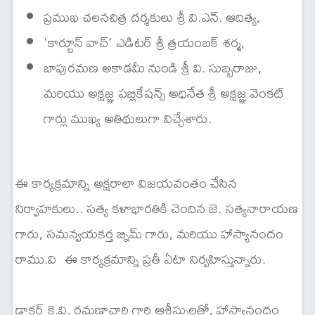
ప్రముఖ చలనచిత్ర దర్శకులు శ్రీ వి.ఎన్. ఆదిత్య,
'కార్టూన్ వాచ్' ఎడిటర్ శ్రీ త్రయంబక్ శర్మ,
బాపురమణ అకాడమీ నుండి శ్రీ వి. సుబ్బరాజు,
మరియు అక్షజ్ఞ పబ్లికేషన్స్ అధినేత శ్రీ అక్షజ్ఞ వెంకట్
గార్లు ముఖ్య అతిథులుగా విచ్చేశారు.
ఈ కార్యక్రమాన్ని అక్షరాలా విజయవంతం చేసిన
నిర్వాహకులు.. సత్య కళాభారతికి చెందిన జె. సత్యనారాయణ
గారు, సమన్వయకర్త బ్నిమ్ గారు, మరియు హాస్యానందం
రాము.వి ఈ కార్యక్రమాన్ని ప్రతీ ఏటా నిర్వహిస్తున్నారు.
డాక్టర్ కె.వి. రమణాచారి గారి ఆశీస్సులతో, హాస్యానందం