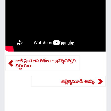
కాశీ ప్రయాణ కథలు - బ్రహ్మదత్తుని
నిర్ణయం.
జిల్లెళ్ళమూడి అమ్మ.