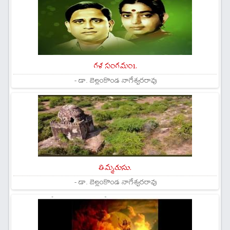
గళ సంగమం1.
- డా. బెల్లంకొండ నాగేశ్వరరావు
తిమ్మరుసు.
- డా. బెల్లంకొండ నాగేశ్వరరావు