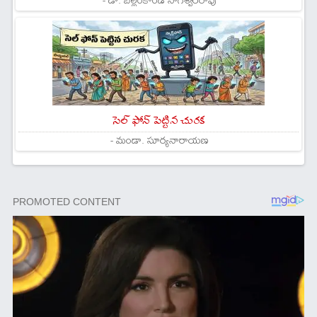
సెల్ ఫోన్ పెట్టిన చురక
- మండా. సూర్యనారాయణ