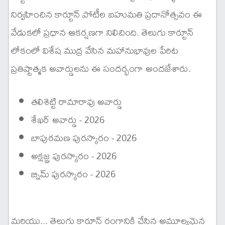
నిర్వహించిన కార్టూన్ పోటీల బహుమతి ప్రదానోత్సవం ఈ
వేడుకలో ప్రధాన ఆకర్షణగా నిలిచింది. తెలుగు కార్టూన్
లోకంలో విశేష ముద్ర వేసిన మహానుభావుల పేరిట
ప్రతిష్టాత్మక అవార్డులను ఈ సందర్భంగా అందజేశారు.
తలిశెట్టి రామారావు అవార్డు
శేఖర్ అవార్డు - 2026
బాపురమణ పురస్కారం - 2026
అక్షజ్ఞ పురస్కారం - 2026
బ్నిమ్ పురస్కారం - 2026
మరియు... తెలుగు కార్టూన్ రంగానికి చేసిన అమూల్యమైన