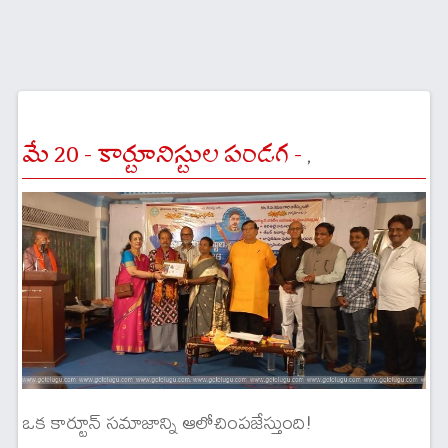
మే 20 - కార్టూనిస్టుల పండగ -
,
ఒక కార్టూన్ సమాజాన్ని ఆలోచింపజేస్తుంది!