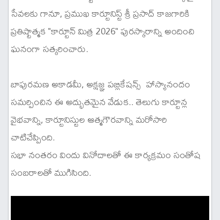
సేవలకు గానూ, ప్రముఖ కార్టూనిస్ట్ శ్రీ ప్రసాద్ కాజగారికి
ప్రతిష్టాత్మక "కార్టూన్ మిత్ర 2026" పురస్కారాన్ని అందించి
ఘనంగా సత్కరించారు.
బాపురమణ అకాడమీ, అక్షజ్ఞ పబ్లికేషన్స్ హాస్యానందం
సమర్పించిన ఈ అద్భుతమైన వేడుక.. తెలుగు కార్టూన్ల
వైభవాన్ని, కార్టూనిస్టుల ఆత్మగౌరవాన్ని మరోసారి
చాటిచేప్పింది.
సభా నంతరం విందు వినోదాలతో ఈ కార్యక్రమం సంతోష
సంబరాలతో ముగిసింది.