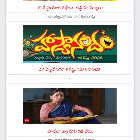
కాశీ ప్రయాణ కథలు - ఆశ్రమ ధర్మాలు
- డా.బెల్లంకొండ నాగేశ్వరరావు
హాస్యానందం ఆగష్టు 2026 సంచిక
- .
పావలా శ్యామల ఇక లేరు.
- డా. బెల్లంకొండ నాగేశ్వరరావు