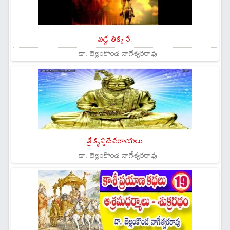
ఖడ్గ తిక్కన .
- డా. బెల్లంకొండ నాగేశ్వరరావు
శ్రీ కృష్ణదేవరాయలు.
- డా. బెల్లంకొండ నాగేశ్వరరావు