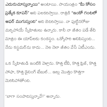
ఎదురుచూస్తున్నాయి”
అంటాయి. సాయంత్రం
“
మీ కోసం
ప్రత్యేక కూపన్”
అని పలకరిస్తాయి. రాత్రికి
“
ఇంకో గంటలో
ఆఫర్ ముగుస్తుంది”
అని బెదిరిస్తాయి. నా పుట్టినరోజు
మర్చిపోయే స్నేహితులు ఉన్నారు. కానీ నా జీతం పడే తేదీ
మాత్రం ఈ యాప్‌లకు కంఠస్థం. ఒక్కోసారి అనిపిస్తుంది...
నేను కస్టమర్‌ను కాదు... నెల నెలా జీతం వేసే ఏటీఎంను.
ఒక స్నేహితుడి ఇంటికి వెళ్లాను. కొత్త టీవీ, కొత్త ఫ్రిజ్, కొత్త
సోఫా, కొత్త డైనింగ్ టేబుల్... ఇల్లు మొత్తం కొత్తగా
మెరిసిపోతోంది.
“బాగా సంపాదిస్తున్నావే!” అన్నాను.