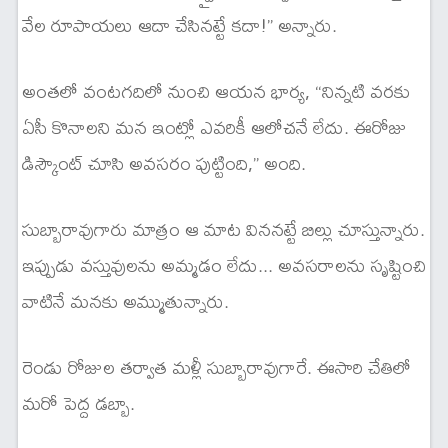
వేల రూపాయలు ఆదా చేసినట్టే కదా!” అన్నారు.
అంతలో వంటగదిలో నుంచి ఆయన భార్య, “నిన్నటి వరకు
ఏసీ కొనాలని మన ఇంట్లో ఎవరికీ ఆలోచనే లేదు. ఈరోజు
డిస్కౌంట్ చూసి అవసరం పుట్టింది,” అంది.
సుబ్బారావుగారు మాత్రం ఆ మాట విననట్టే బిల్లు చూస్తున్నారు.
ఇప్పుడు వస్తువులను అమ్మడం లేదు... అవసరాలను సృష్టించి
వాటినే మనకు అమ్ముతున్నారు.
రెండు రోజుల తర్వాత మళ్లీ సుబ్బారావుగారే. ఈసారి చేతిలో
మరో పెద్ద డబ్బా.