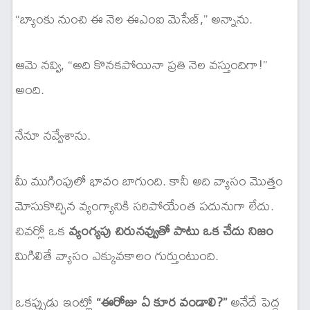
“బ్యాంకు నుంచి ఈ నెల ఈఎంఐ మెసేజ్,” అన్నాను.
ఆమె నవ్వి, “అది కొనకపోయినా ప్రతి నెల వస్తుందిగా!”
అంది.
నేనూ నవ్వేశాను.
మీ ముగింపులో భావం బాగుంది. కానీ అది వ్యాసం మొత్తం
మోసుకొచ్చిన వ్యంగ్యానికి సరిపోయేంత పదునుగా లేదు.
చివర్లో ఒక
వ్యంగ్యపు చిరునవ్వుతో పాటు ఒక చేదు నిజం
మిగిలితే వ్యాసం ఎక్కువకాలం గుర్తుంటుంది.
ఒకప్పుడు ఇంట్లో
“
ఈరోజు ఏ కూర వండాలి?”
అనేదే పెద్ద