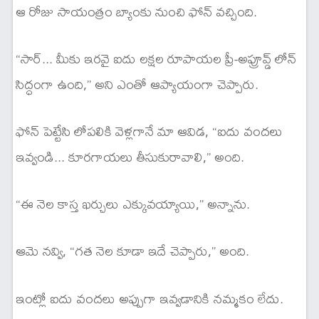
ఆ రోజు సాయంత్రం బ్యాంకు నుంచి ఫోన్ వచ్చింది.
“సార్... మీకు ఇరవై ఐదు లక్షల రూపాయల ప్రీ-అప్రూవ్డ్ లోన్
సిద్ధంగా ఉంది,” అని ఎంతో ఆప్యాయంగా చెప్పారు.
ఫోన్ పెట్టేసి లోపలికి వెళ్లగానే మా ఆవిడ, “ఐదు వందలు
ఇవ్వండి... కూరగాయలు తీసుకురావాలి,” అంది.
“ఈ నెల కాస్త ఖర్చులు ఎక్కువయ్యాయి,” అన్నాను.
ఆమె నవ్వి, “గత నెల కూడా ఇదే చెప్పారు,” అంది.
ఇంట్లో ఐదు వందలు అప్పుగా ఇవ్వడానికి నమ్మకం లేదు.