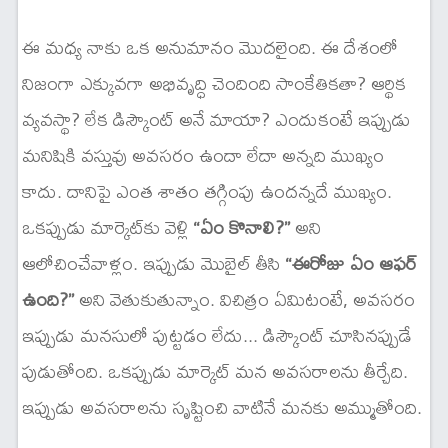
ఈ మధ్య నాకు ఒక అనుమానం మొదలైంది. ఈ దేశంలో
నిజంగా ఎక్కువగా అభివృద్ధి చెందింది సాంకేతికతా? ఆర్థిక
వ్యవస్థా? లేక డిస్కౌంట్ అనే మాయా? ఎందుకంటే ఇప్పుడు
మనిషికి వస్తువు అవసరం ఉందా లేదా అన్నది ముఖ్యం
కాదు. దానిపై ఎంత శాతం తగ్గింపు ఉందన్నదే ముఖ్యం.
ఒకప్పుడు మార్కెట్‌కు వెళ్లి
“
ఏం కొనాలి?”
అని
ఆలోచించేవాళ్లం. ఇప్పుడు మొబైల్ తీసి
“
ఈరోజు ఏం ఆఫర్
ఉంది?”
అని వెతుకుతున్నాం. విచిత్రం ఏమిటంటే, అవసరం
ఇప్పుడు మనసులో పుట్టడం లేదు... డిస్కౌంట్ చూసినప్పుడే
పుడుతోంది. ఒకప్పుడు మార్కెట్ మన అవసరాలను తీర్చేది.
ఇప్పుడు అవసరాలను సృష్టించి వాటినే మనకు అమ్ముతోంది.