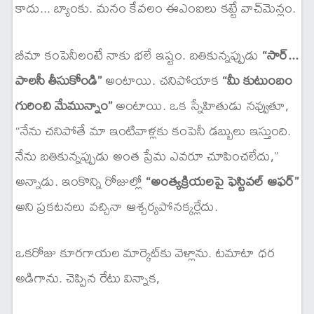
కాదు... బ్యాంకు. మనం కేవలం ఈఎంఐలు కట్టే వాచ్‌మెన్లం.
బీమా కంపెనీలంటే నాకు భలే ఇష్టం. బతికున్నప్పుడు
“
సార్...
పాలసీ తీసుకోండి”
అంటాయి. చనిపోయాక
“
మీ కుటుంబం
గురించి మేమున్నాం”
అంటాయి. ఒక స్నేహితుడు నవ్వుతూ,
“నేను చనిపోతే మా ఇంటివాళ్లకు కంపెనీ డబ్బులు ఇస్తుంది.
నేను బతికున్నప్పుడు అంత ప్రేమ ఎవరూ చూపించలేదు,”
అన్నాడు. ఇంకొన్ని రోజుల్లో
“
అంత్యక్రియలపై ఫెస్టివల్ ఆఫర్”
అని ప్రకటనలు వచ్చినా ఆశ్చర్యపోనక్కర్లేదు.
ఒకరోజు కూరగాయల మార్కెట్‌కు వెళ్లాను. టమాటా ధర
అడిగాను. చెప్పిన రేటు విన్నాక,