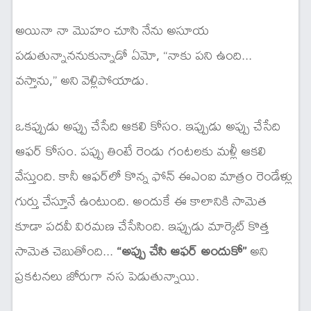
అయినా నా మొహం చూసి నేను అసూయ
పడుతున్నాననుకున్నాడో ఏమో, “నాకు పని ఉంది...
వస్తాను,” అని వెళ్లిపోయాడు.
ఒకప్పుడు అప్పు చేసేది ఆకలి కోసం. ఇప్పుడు అప్పు చేసేది
ఆఫర్ కోసం. పప్పు తింటే రెండు గంటలకు మళ్లీ ఆకలి
వేస్తుంది. కానీ ఆఫర్‌లో కొన్న ఫోన్ ఈఎంఐ మాత్రం రెండేళ్లు
గుర్తు చేస్తూనే ఉంటుంది. అందుకే ఈ కాలానికి సామెత
కూడా పదవీ విరమణ చేసేసింది. ఇప్పుడు మార్కెట్ కొత్త
సామెత చెబుతోంది...
“
అప్పు చేసి ఆఫర్ అందుకో”
అని
ప్రకటనలు జోరుగా నస పెడుతున్నాయి.