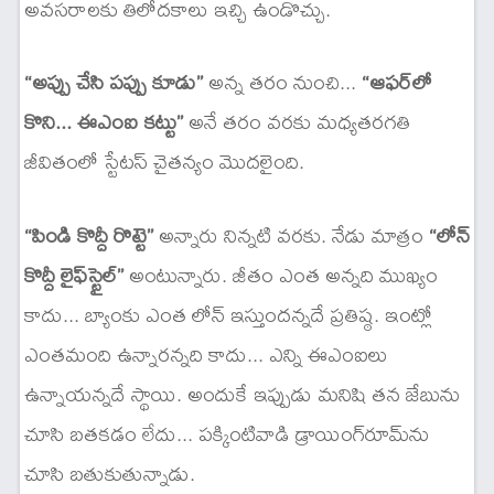
అవసరాలకు తిలోదకాలు ఇచ్చి ఉండొచ్చు.
“
అప్పు చేసి పప్పు కూడు”
అన్న తరం నుంచి...
“
ఆఫర్‌లో
కొని... ఈఎంఐ కట్టు”
అనే తరం వరకు మధ్యతరగతి
జీవితంలో స్టేటస్ చైతన్యం మొదలైంది.
“
పిండి కొద్దీ రొట్టె”
అన్నారు నిన్నటి వరకు. నేడు మాత్రం
“
లోన్
కొద్దీ లైఫ్‌స్టైల్”
అంటున్నారు. జీతం ఎంత అన్నది ముఖ్యం
కాదు... బ్యాంకు ఎంత లోన్ ఇస్తుందన్నదే ప్రతిష్ఠ. ఇంట్లో
ఎంతమంది ఉన్నారన్నది కాదు... ఎన్ని ఈఎంఐలు
ఉన్నాయన్నదే స్థాయి. అందుకే ఇప్పుడు మనిషి తన జేబును
చూసి బతకడం లేదు... పక్కింటివాడి డ్రాయింగ్‌రూమ్‌ను
చూసి బతుకుతున్నాడు.