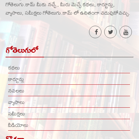
గోతెలుగు.కామ్ మీకు నచ్చే , మీరు మెచ్చే కథలు, కార్టూన్లు,
వ్యాసాలు, సమీక్షలు గోతెలుగు.కామ్ లో ఉచితంగా చదువుకోవచ్చు.
గోతెలుగులో
కథలు
కార్టూన్లు
నవలలు
వ్యాసాలు
సమీక్షలు
వీడియోలు