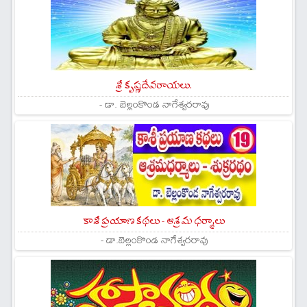
శ్రీ కృష్ణదేవరాయలు.
- డా. బెల్లంకొండ నాగేశ్వరరావు
కాశీ ప్రయాణ కథలు - ఆశ్రమ ధర్మాలు
- డా.బెల్లంకొండ నాగేశ్వరరావు