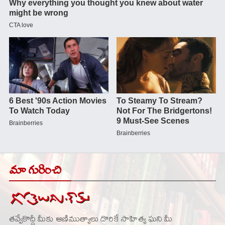
మా గురించి
తవ్వేకొద్దీ మీకు ఆణిముత్యాలు దొరికే సాహిత్య ఘని మీ