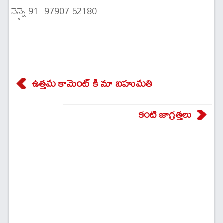
చెన్నై 91 97907 52180
ఉత్తమ కామెంట్ కి మా బహుమతి
కంటి జాగ్రత్తలు