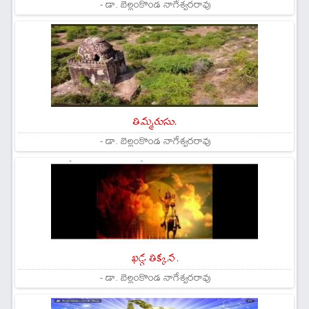
- డా. బెల్లంకొండ నాగేశ్వరరావు
తిమ్మరుసు.
- డా. బెల్లంకొండ నాగేశ్వరరావు
ఖడ్గ తిక్కన .
- డా. బెల్లంకొండ నాగేశ్వరరావు