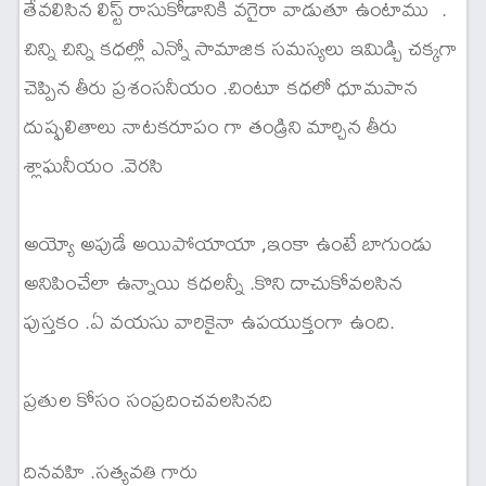
తేవలిసిన లిస్ట్ రాసుకోడానికి వగైరా వాడుతూ ఉంటాము .
చిన్ని చిన్ని కధల్లో ఎన్నో సామాజిక సమస్యలు ఇమిడ్చి చక్కగా
చెప్పిన తీరు ప్రశంసనీయం .చింటూ కధలో ధూమపాన
దుష్ఫలితాలు నాటకరూపం గా తండ్రిని మార్చిన తీరు
శ్లాఘనీయం .వెరసి
అయ్యో అపుడే అయిపోయాయా ,ఇంకా ఉంటే బాగుండు
అనిపించేలా ఉన్నాయి కధలన్నీ .కొని దాచుకోవలసిన
పుస్తకం .ఏ వయసు వారికైనా ఉపయుక్తంగా ఉంది.
ప్రతుల కోసం సంప్రదించవలసినది
దినవహి .సత్యవతి గారు