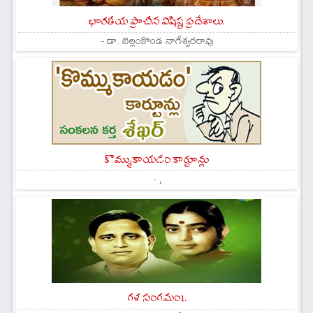
భారతీయ ప్రాచీన విషిష్ట ప్రదేశాలు.
- డా. బెల్లంకొండ నాగేశ్వరరావు
కొమ్ముకాయడం కార్టూన్లు
- ,
గళ సంగమం1.