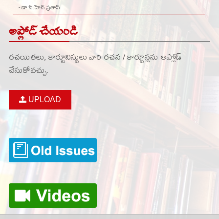
- డా:సి.హెచ్.ప్రతాప్
అప్లోడ్ చేయండి
రచయితలు, కార్టూనిస్టులు వారి రచన / కార్టూన్లను అప్లోడ్
చేసుకోవచ్చు.
UPLOAD