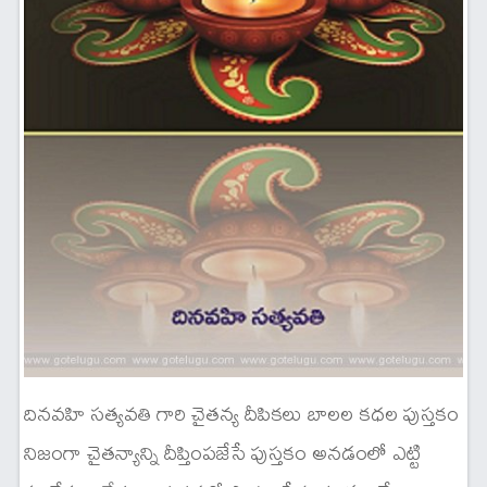
దినవహి సత్యవతి గారి చైతన్య దీపికలు బాలల కధల పుస్తకం
నిజంగా చైతన్యాన్ని దీప్తింపజేసే పుస్తకం అనడంలో ఎట్టి