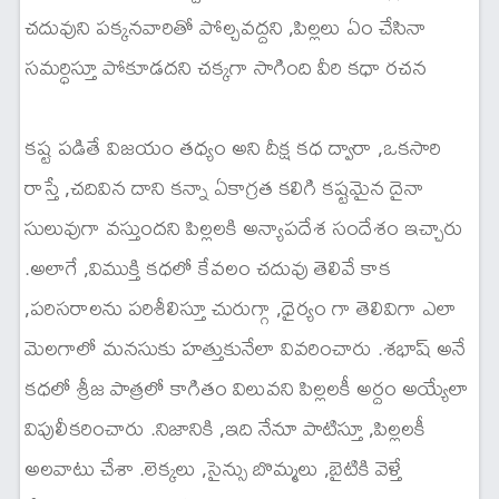
చదువుని పక్కనవారితో పోల్చవద్దని ,పిల్లలు ఏం చేసినా
సమర్ధిస్తూ పోకూడదని చక్కగా సాగింది వీరి కధా రచన
కష్ట పడితే విజయం తధ్యం అని దీక్ష కధ ద్వారా ,ఒకసారి
రాస్తే ,చదివిన దాని కన్నా ఏకాగ్రత కలిగి కష్టమైన దైనా
సులువుగా వస్తుందని పిల్లలకి అన్యాపదేశ సందేశం ఇచ్చారు
.అలాగే ,విముక్తి కధలో కేవలం చదువు తెలివే కాక
,పరిసరాలను పరిశీలిస్తూ చురుగ్గా ,ధైర్యం గా తెలివిగా ఎలా
మెలగాలో మనసుకు హత్తుకునేలా వివరించారు .శభాష్ అనే
కధలో శ్రీజ పాత్రలో కాగితం విలువని పిల్లలకీ అర్దం అయ్యేలా
విపులీకరించారు .నిజానికి ,ఇది నేనూ పాటిస్తూ ,పిల్లలకీ
అలవాటు చేశా .లెక్కలు ,సైన్సు బొమ్మలు ,బైటికి వెళ్తే