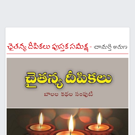
చైతన్య దీపికలు పుస్తక సమీక్ష -
చామర్తి అరుణ