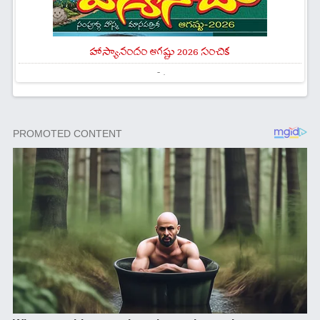
హాస్యానందం ఆగష్టు 2026 సంచిక
- .