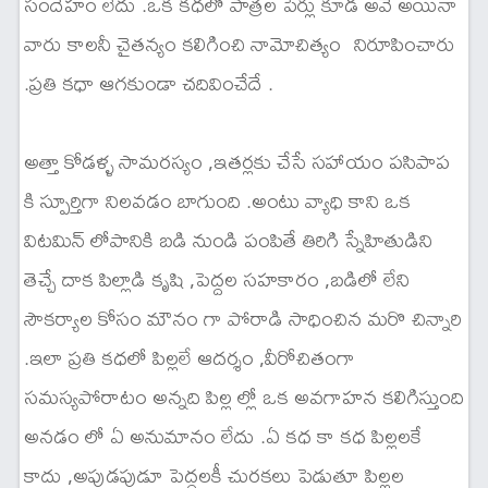
సందేహం లేదు .ఒక కధలో పాత్రల పేర్లు కూడ అవే అయినా
వారు కాలనీ చైతన్యం కలిగించి నామోచిత్యం నిరూపించారు
.ప్రతి కధా ఆగకుండా చదివించేదే .
అత్తా కోడళ్ళ సామరస్యం ,ఇతర్లకు చేసే సహాయం పసిపాప
కి స్పూర్తిగా నిలవడం బాగుంది .అంటు వ్యాధి కాని ఒక
విటమిన్ లోపానికి బడి నుండి పంపితే తిరిగి స్నేహితుడిని
తెచ్చే దాక పిల్లాడి కృషి ,పెద్దల సహకారం ,బడిలో లేని
సౌకర్యాల కోసం మౌనం గా పోరాడి సాధించిన మరొ చిన్నారి
.ఇలా ప్రతి కధలో పిల్లలే ఆదర్శం ,వీరోచితంగా
సమస్యపోరాటం అన్నది పిల్ల ల్లో ఒక అవగాహన కలిగిస్తుంది
అనడం లో ఏ అనుమానం లేదు .ఏ కధ కా కధ పిల్లలకే
కాదు ,అపుడపుడూ పెద్దలకీ చురకలు పెడుతూ పిల్లల