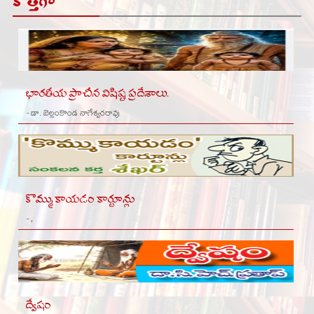
కొత్తగా
భారతీయ ప్రాచీన విషిష్ట ప్రదేశాలు.
- డా. బెల్లంకొండ నాగేశ్వరరావు
కొమ్ముకాయడం కార్టూన్లు
- ,
ద్వేషం