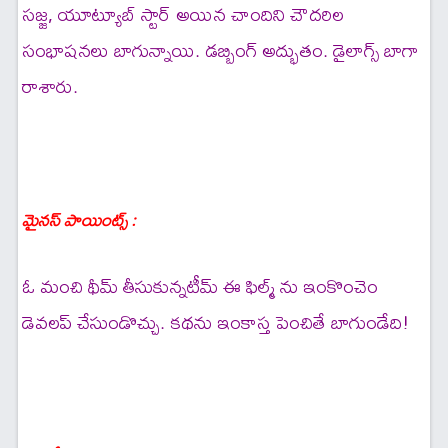
సజ్జ, యూట్యూబ్ స్టార్ అయిన చాందిని చౌదరిల
సంభాషనలు బాగున్నాయి. డబ్బింగ్ అద్భుతం. డైలాగ్స్ బాగా
రాశారు.
మైనస్ పాయింట్స్ :
ఓ మంచి థీమ్ తీసుకున్నటీమ్ ఈ ఫిల్మ్ ను ఇంకొంచెం
డెవలప్ చేసుండొచ్చు. కథను ఇంకాస్త పెంచితే బాగుండేది!