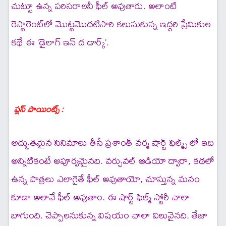
చుట్టూ ఉన్న పరిసరాలనీ ఫీల్ అవుతారు. అలాంటి
రెస్టారెంట్‍లో మొట్టమొదటిసారి కలుసుకున్న ఇద్దరి ప్రేమికుల
కథే ఈ ‘డైలాగ్ ఇన్ ద డార్క్’.
ప్లస్ పాయింట్స్ :
అద్భుతమైన సినిమాలు తీసే ప్రశాంత్ వర్మ షార్ట్ ఫిల్మ్స్ లో ఇది
అన్నిటికంటే అపూర్వమైనది. వర్చువల్ ఆడియో ద్వారా, కథలో
ఉన్న పాత్రలు ఎలాగైతే ఫీల్ అవుతాయో, చూస్తున్న మనం
కూడా అలానే ఫీల్ అవుతాం. ఈ షార్ట్ ఫిల్మ్ స్టోరీ చాలా
బాగుంది. చెప్పాలనుకున్న విషయం చాలా విలువైనది. తేజా