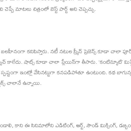
ెప్పే మాటలు చిత్రంలో బెస్ట్ పార్ట్ అని చెప్పచ్చు.
హీనంగా కనిపిస్తారు. నటీ నటుల స్క్రీన్ ప్రెజెన్స్ కూడా చాలా పూర
చ్ కాలేదు. షాట్స్ కూడా చాలా ప్లేయిన్‍గా తీసారు. ‘కంటిన్యూటి’ మిస
్ సెట్ స్పష్టంగా ఇంట్లో వేసినట్టుగా కనపడిపోతూ ఉంటుంది. కథ బాగున
ేక్స్ చాలానే ఉన్నాయి.
లి, కాని ఈ సినిమాలోని ఎడిటింగ్, ఆర్ట్, సౌండ్ మిక్సింగ్, డబ్బిం