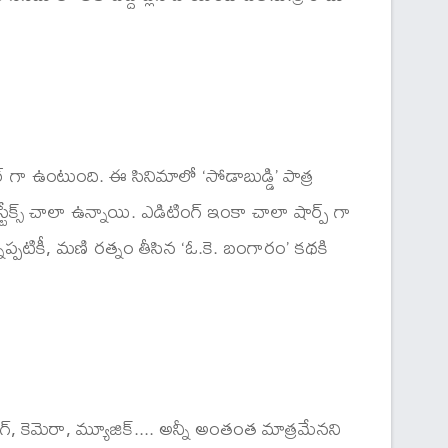
్ గా ఉంటుంది. ఈ సినిమాలో ‘సోడాబుడ్డి’ పాత్ర
్టేక్స్ చాలా ఉన్నాయి. ఎడిటింగ్ ఇంకా చాలా షార్ప్ గా
్నప్పటికీ, మణి రత్నం తీసిన ‘ఓ.కె. బంగారం’ కథకి
గ్, కెమెరా, మ్యూజిక్.... అన్నీ అంతంత మాత్రమేనని