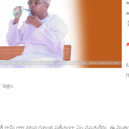
ఆ
‘
క
ఓ
గ
చిత్రం.
రామ్ గారి నటన గురించి ప్రత్యేకంగా ఏం చెప్పక్కర్లేదు. ఈ మొత్తం 