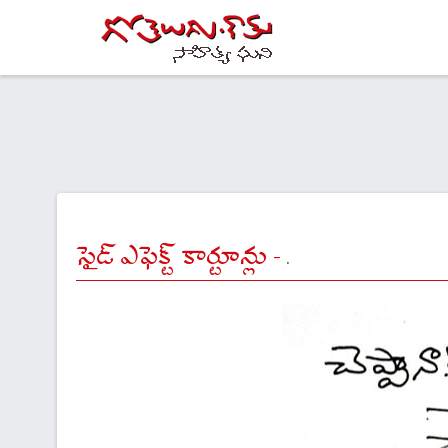
సైడ్ ఎఫెక్ట్ కార్టూన్లు -
.