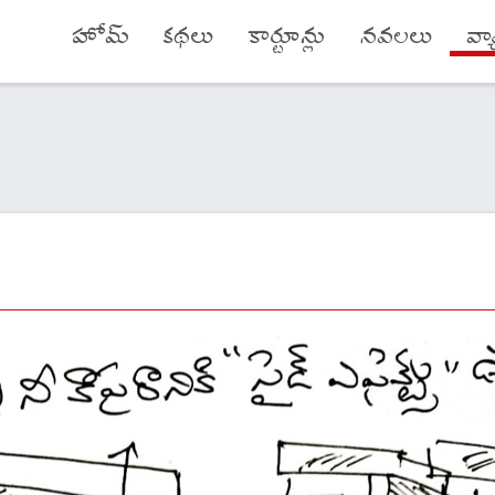
హోమ్
కథలు
కార్టూన్లు
నవలలు
వ్