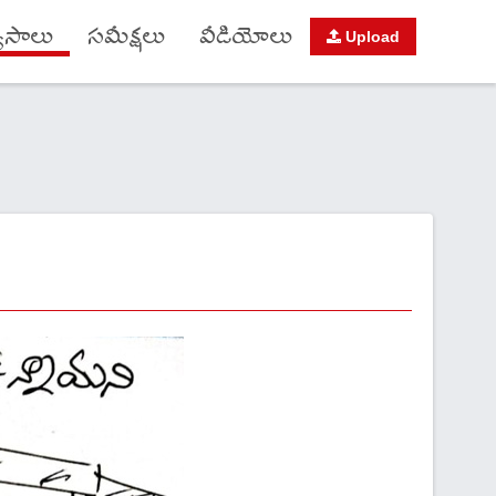
యాసాలు
సమీక్షలు
వీడియోలు
Upload