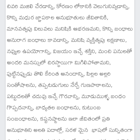
చివరి మజిలి చేరడాన్ని, కోరణం లోకానికి వెలుగునివ్వడాన్ని,
కొన్ని మధుర జ్ఞాపకాల అనుభూతులు జీవితానికి,
మానవత్వపు విలువలు మనిషికి ఆభరణమని, కొన్ని బంధాలు
అనురాగ బంధాలు కావడాన్ని, మనిషి వ్యక్తిత్వపు లక్షణాలు,
నవ్వుల ఉపయోగాన్ని, విజయం ఇచ్చే శక్తిని, మంచి పనులతో
అందరి మనస్సులో చిరస్థాయిగా మిగిలిపోతామని,
పుట్టినప్పుడు తొలి కేరింత ఆనందాన్ని, పిల్లల అల్లరి
సంతోషాలను, తప్పటడుగులు నేర్పే గుణపాఠాలను,
పట్టుదలతో చదువు ఇచ్చే గౌరవాన్ని, మూడుముళ్ళ బంధం
గొప్పదనాన్ని, బాధ్యతల బంధాలను, కుటుంబ
సంబంధాలను, కష్టనష్టాలను ఇలా జీవితంలో ప్రతి
అనుభూతిని అలతి పదాల్లో, సరళ మైన భాషలో సున్నితంగా