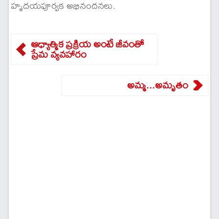
హృదయపూర్వక అభినందనలు.
ఆధ్యాత్మిక ప్రక్రియ అంటే జీవంతో
ప్రేమ వ్యవహారం
అమ్మ...అమృతం