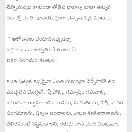
చెప్పామన్నది కాకుండా లోతైన భావాన్ని కూడా తక్కువ
పదాల్లో ఎంత భావయుక్తంగా చెప్పామన్నది ముఖ్యం.
" ఆలోచనలు వెంటాడినప్పుడల్లా
అక్షరాలు మొలకెత్తుతూనే ఉంటాయ్
అక్షర సంగమం కవిత్వం "
కవిత పుట్టుక కష్టమైనా ఎంత సుళువుగా చెప్పేసారో తన
ముచ్చటైన మొగ్గలో. స్నేహాన్ని, గమ్యాన్ని, గమనాన్ని,
అనుభవాల జ్ఞాపకాలను, మనసు, మమతలను, నదీ, సాగర
సంగమాలను, ప్రకృతి అందాలను, పక్షుల కిలకిలరావాలను,
జీవితమంటే కష్టసుఖాలని, రైతుకు వాన ఎంత ముఖ్యమో,