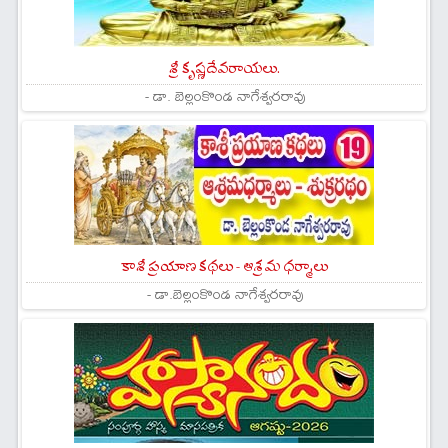
శ్రీ కృష్ణదేవరాయలు.
- డా. బెల్లంకొండ నాగేశ్వరరావు
కాశీ ప్రయాణ కథలు - ఆశ్రమ ధర్మాలు
- డా.బెల్లంకొండ నాగేశ్వరరావు