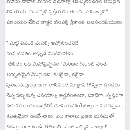
మూడు పాదాల మధుర వచనాల్లో ఆవిష్కరించడం అరుదైన
విషయమే. ఈ చక్కని ప్రక్రియను తెలుగు సాహిత్యానికి
పరిచయం చేసిన డాక్టర్ భీంపల్లి శ్రీకాంత్ అభినందనీయులు.
" మట్టి చివరికి మనల్ని ఆహ్వానించనిదే
మన జీవితం అప్పుడే ముగిసిపోదు
జీవితం ఒక మహాప్రస్థానం "మరణం గురించి ఎంత
అద్భుతమైన మొగ్గ ఇది. కవితైనా, కథైనా
పుంఖానుపుంఖాలుగా రాసినంత మాత్రాన గొప్పగా ఉండదు.
చెప్పదల్చుకున్న విషయాన్ని అర్థవంతంగా, సూటిగా, స్పష్టంగా
చదువరుల గుండెల్లోనికి దూసుకుపోయేటట్లుగా వచనమైనా,
కవిత్వమైనా ఉంటే చాలు. పది కాలాలు ప్రజల మనస్సులో
చిరస్థాయిగా ఉండిపోతుంది. ఎంత ఎక్కువ వాక్యాల్లో