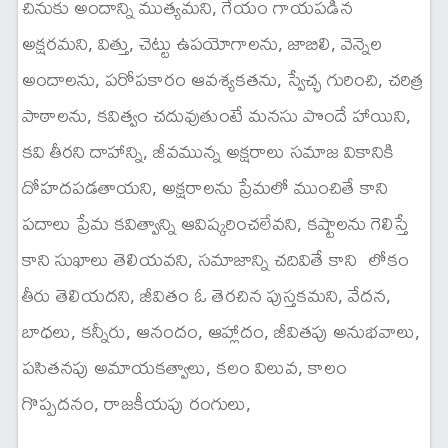
చినుకు అందాన్ని ముత్యమని, గేయం గాయపడిన
అక్షరమని, విత్తు, చెట్టు ఉపయోగాలను, జాబిలి, వెన్నెల
అందాలను, పరోపకారం ఆవశ్యకతను, స్వేచ్ఛ గురించి, చరిత్ర
పాఠాలను, కవిత్వం చదువుతుంటే మనసు పొందే హాయిని,
కవి తీరని దాహాన్ని, జీవమున్న అక్షరాలు సమాజ వికానికి
దోహదపడతాయని, అక్షరాలను ప్రేమలో ముంచితే కాని
పదాలు ప్రేమ కవిత్వాన్ని ఆవిష్కరించలేవని, కష్టాలను గెలిస్తే
కాని సుఖాలు తెలియవని, సమాజాన్ని చదివితే కాని లోకం
తీరు తెలియదని, జీవితం ఓ తెరచిన పుస్తకమని, వేదన,
బాధలు, కన్నీరు, ఆనందం, ఆహ్లాదం, జీవితపు అనుభవాలు,
పసితనపు అమాయకత్వాలు, కలం విలువ, కాలం
గొప్పదనం, రాజకీయపు రంగులు,