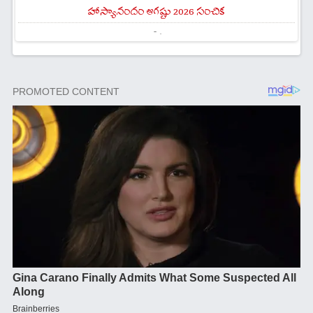
హాస్యానందం ఆగష్టు 2026 సంచిక
- .