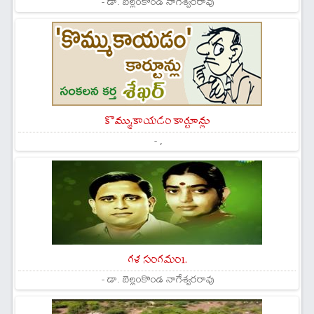
- డా. బెల్లంకొండ నాగేశ్వరరావు
కొమ్ముకాయడం కార్టూన్లు
- ,
గళ సంగమం1.
- డా. బెల్లంకొండ నాగేశ్వరరావు