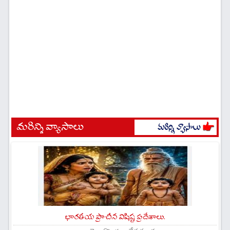
మరిన్ని వ్యాసాలు
భారతీయ ప్రాచీన విషిష్ట ప్రదేశాలు.