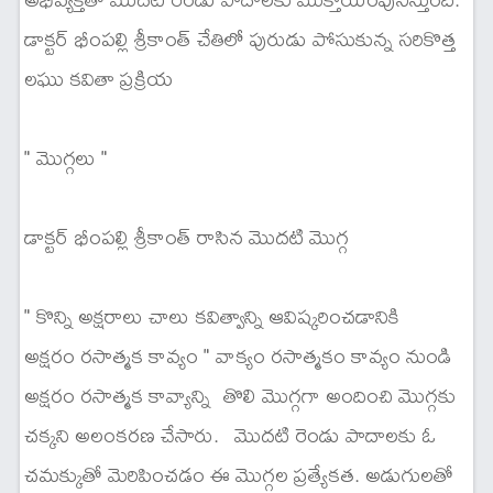
డాక్టర్ భీంపల్లి శ్రీకాంత్ చేతిలో పురుడు పోసుకున్న సరికొత్త
లఘు కవితా ప్రక్రియ
" మొగ్గలు "
డాక్టర్ భీంపల్లి శ్రీకాంత్ రాసిన మొదటి మొగ్గ
" కొన్ని అక్షరాలు చాలు కవిత్వాన్ని ఆవిష్కరించడానికి
అక్షరం రసాత్మక కావ్యం " వాక్యం రసాత్మకం కావ్యం నుండి
అక్షరం రసాత్మక కావ్యాన్ని తొలి మొగ్గగా అందించి మొగ్గకు
చక్కని అలంకరణ చేసారు. మొదటి రెండు పాదాలకు ఓ
చమక్కుతో మెరిపించడం ఈ మొగ్గల ప్రత్యేకత. అడుగులతో