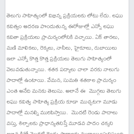
తెలుగు సాహిత్యంలో విభిన్న ప్రక్రియలకు లోటు లేదు. లఘు
కవిత్వం ఆదరణ పొందుతున్న ఈరోజుల్లో ఎన్నో లఘు
కవితా ప్రక్రియలు ప్రాచుర్యంలోనికి వచ్చాయి. ఏక్ తారలు,
మణి మాలికలు, రెక్కలు, నానీలు, హైకూలు, రుబాయిలు
ఇలా ఎన్నో కొత్త కొత్త ప్రక్రియలు తెలుగు సాహిత్యంలో
వెలువడుతున్నాయి. శతక పద్యాలు చాలా వరకు నాలుగు
పాదాల్లో ఉంటాయి. వేమన, సుమతి శతకాల ప్రాచుర్యం
ఎంత అనేది మనకు తెలుసు. అలానే ఈ మొగ్గలు తెలుగు
లఘు కవిత్వ సాహిత్య ప్రక్రియ కూడా ముచ్చటగా మూడు
పాదాల్లో మనల్ని మురిపిస్తాయి. మొదటి రెండు పాదాలు
వస్తు, శిల్పాలకు ప్రాధాన్యతనిస్తే మూడవ పాదం చక్కని
అభివ్యక్తితో మొదటి రెండు పాదాలకు ముక్తాయింపునిస్తుంది.