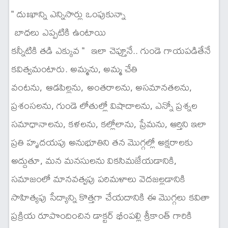
" దుఃఖాన్ని ఎన్నిసార్లు ఒంపుకున్నా
బాధలు ఎప్పటికి ఉంటాయి
కన్నీటికి తడి ఎక్కువ " ఇలా చెప్తూనే.. గుండె గాయపడితేనే
కవిత్వమంటారు. అమ్మను, అమ్మ చేతి
వంటను, ఆడపిల్లను, అంతరాలను, అసమానతలను,
ప్రశంసలను, గుండె లోతుల్లో విషాదాలను, ఎన్నో ప్రశ్నల
సమాధానాలను, కళలను, కల్లోలాను, ప్రేమను, ఆర్తిని ఇలా
ప్రతి హృదయపు అనుభూతిని తన మొగ్గల్లో అక్షరాలకు
అద్దుతూ, మన మనసులను వికసిమజేయడానికి,
సమాజంలో మానవత్వపు పరిమళాలు వెదజల్లడానికి
సాహిత్యపు సేద్యాన్ని కొత్తగా చేయదానికి ఈ మొగ్గలు కవితా
ప్రక్రియ రూపొందించిన డాక్టర్ భీంపల్లి శ్రీకాంత్ గారికి