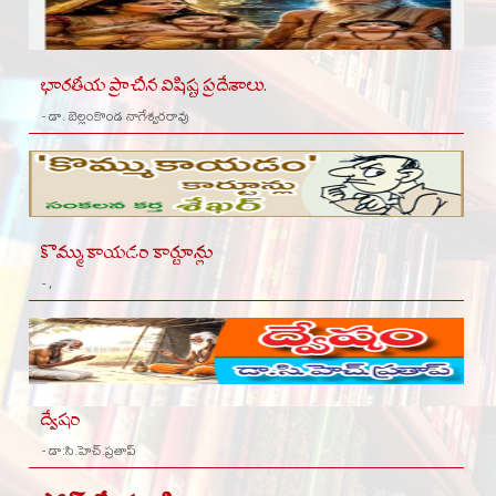
భారతీయ ప్రాచీన విషిష్ట ప్రదేశాలు.
- డా. బెల్లంకొండ నాగేశ్వరరావు
కొమ్ముకాయడం కార్టూన్లు
- ,
ద్వేషం
- డా:సి.హెచ్.ప్రతాప్