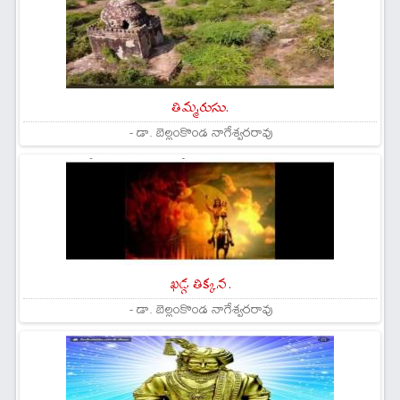
తిమ్మరుసు.
- డా. బెల్లంకొండ నాగేశ్వరరావు
ఖడ్గ తిక్కన .
- డా. బెల్లంకొండ నాగేశ్వరరావు