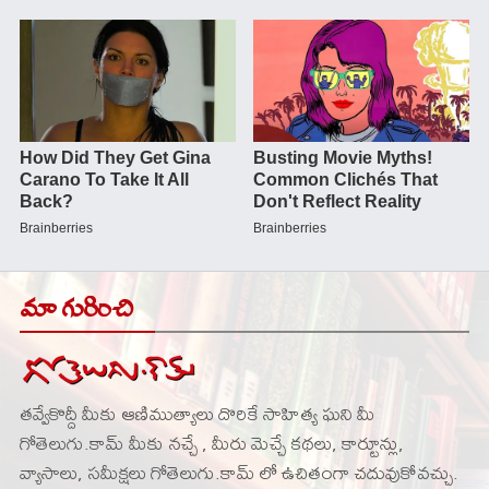
మా గురించి
తవ్వేకొద్దీ మీకు ఆణిముత్యాలు దొరికే సాహిత్య ఘని మీ
గోతెలుగు.కామ్ మీకు నచ్చే , మీరు మెచ్చే కథలు, కార్టూన్లు,
వ్యాసాలు, సమీక్షలు గోతెలుగు.కామ్ లో ఉచితంగా చదువుకోవచ్చు.