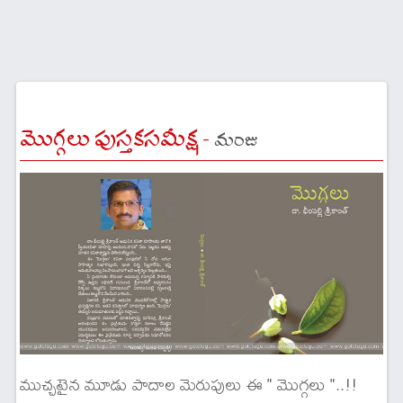
మొగ్గలు పుస్తకసమీక్ష -
మంజు
ముచ్చటైన మూడు పాదాల మెరుపులు ఈ " మొగ్గలు "..!!