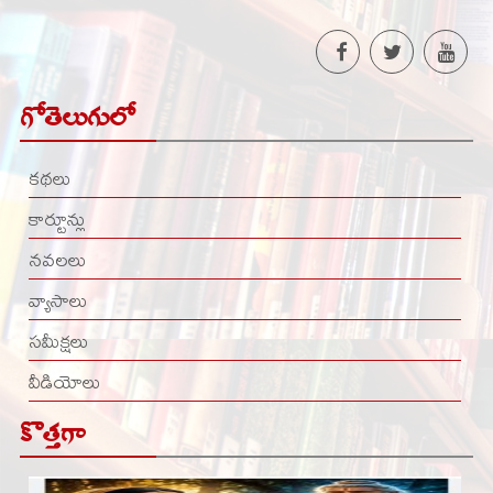
గోతెలుగులో
కథలు
కార్టూన్లు
నవలలు
వ్యాసాలు
సమీక్షలు
వీడియోలు
కొత్తగా