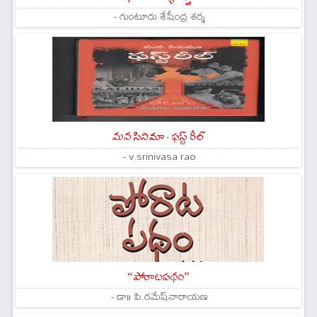
- గుంటూరు శేషేంద్ర శర్మ
మన సినిమా - ఫస్ట్ రీల్
- v.srinivasa rao
“పోరాటపథం”
- డా॥ పి.రమేష్‌నారాయణ