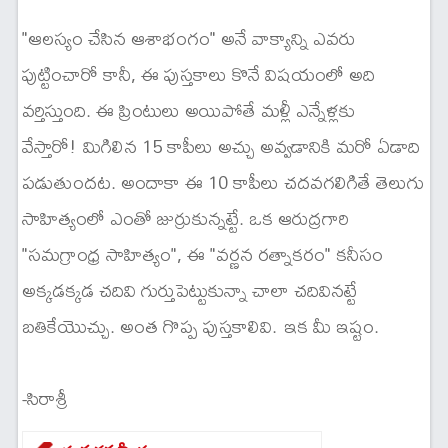
"ఆలస్యం చేసిన ఆశాభంగం" అనే వాక్యాన్ని ఎవరు
పుట్టించారో కానీ, ఈ పుస్తకాలు కొనే విషయంలో అది
వర్తిస్తుంది. ఈ ప్రింటులు అయిపోతే మళ్లీ ఎన్నేళ్లకు
వేస్తారో! మిగిలిన 15 కాపీలు అచ్చు అవ్వడానికి మరో ఏడాది
పడుతుందట. అందాకా ఈ 10 కాపీలు చదవగలిగితే తెలుగు
సాహిత్యంలో ఎంతో జుర్రుకున్నట్టే. ఒక ఆరుద్రగారి
"సమగ్రాంధ్ర సాహిత్యం", ఈ "వర్ణన రత్నాకరం" కనీసం
అక్కడక్కడ చదివి గుర్తుపెట్టుకున్నా చాలా చదివినట్టే
బతికేయొచ్చు. అంత గొప్ప పుస్తకాలివి. ఇక మీ ఇష్టం.
-సిరాశ్రీ