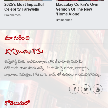
మా గురించి
తవ్వేకొద్దీ మీకు ఆణిముత్యాలు దొరికే సాహిత్య ఘని మీ
గోతెలుగు.కామ్ మీకు నచ్చే , మీరు మెచ్చే కథలు, కార్టూన్లు,
వ్యాసాలు, సమీక్షలు గోతెలుగు.కామ్ లో ఉచితంగా చదువుకోవచ్చు.
గోతెలుగులో