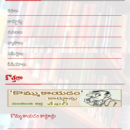
కథలు
కార్టూన్లు
నవలలు
వ్యాసాలు
సమీక్షలు
వీడియోలు
కొత్తగా
కొమ్ముకాయడం కార్టూన్లు
- ,