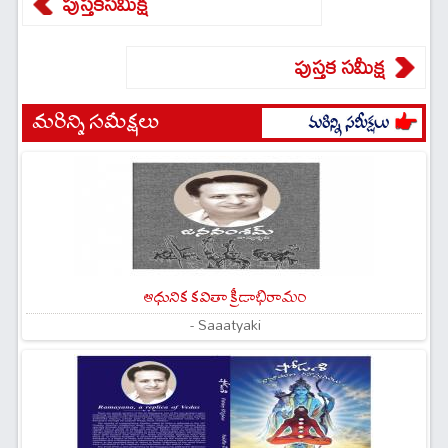
పుస్తకసమీక్ష
పుస్తక సమీక్ష
మరిన్ని సమీక్షలు
ఆధునిక కవితా క్రీడాభిరామం
- Saaatyaki