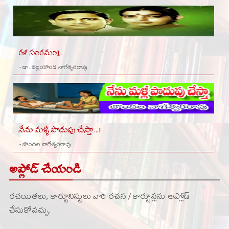
గళ సంగమం1.
- డా. బెల్లంకొండ నాగేశ్వరరావు
నేను మళ్ళీ పొదుపు చేస్తా...!
- బొందల నాగేశ్వరరావు
అప్లోడ్ చేయండి
రచయితలు, కార్టూనిస్టులు వారి రచన / కార్టూన్లను అప్లోడ్
చేసుకోవచ్చు.