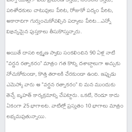
పరిశోధకులు చాటువులు పేరిట, రోజుకో పద్యం పేరిట,
అకారాదిగా గుర్తుంచుకోవల్సిన పద్యాలు పేరిట...ఎన్నో
విభిన్నమైన పుస్తకాలు తీసుకొస్తున్నారు.
అయితే దాసరి లక్ష్మణ స్వామి సంకలించిన 90 ఏళ్ల నాటి
"వర్ణన రత్నాకరం" మాత్రం గత కొన్ని దశాబ్దాలుగా అచ్చుకు
నోచుకోకుండా, కొత్త తరాలకి చేరకుండా ఉంది. ఇప్పుడు
ఎమెస్కో వారు ఆ "వర్ణన రత్నాకరం" ని మన ముందుకు
తెచ్చే బృహత్ కార్యక్రమాన్ని చేపట్టారు. ఒకటి, రెండూ కాదు
ఏకంగా 25 భాగాలట. వాటిల్లో ప్రస్తుతం 10 భాగాలు మాత్రం
లభ్యమవుతున్నాయి.