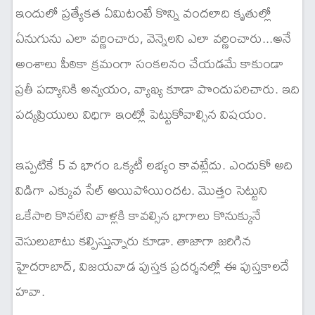
ఇందులో ప్రత్యేకత ఏమిటంటే కొన్ని వందలాది కృతుల్లో
ఏనుగును ఎలా వర్ణించారు, వెన్నెలని ఎలా వర్ణించారు...అనే
అంశాలు పీఠికా క్రమంగా సంకలనం చేయడమే కాకుండా
ప్రతీ పద్యానికి అన్వయం, వ్యాఖ్య కూడా పొందుపరిచారు. ఇది
పద్యప్రియులు విధిగా ఇంట్లో పెట్టుకోవాల్సిన విషయం.
ఇప్పటికే 5 వ భాగం ఒక్కటీ లభ్యం కావట్లేదు. ఎందుకో అది
విడిగా ఎక్కువ సేల్ అయిపోయిందట. మొత్తం సెట్టుని
ఒకేసారి కొనలేని వాళ్లకి కావల్సిన భాగాలు కొనుక్కునే
వెసులుబాటు కల్పిస్తున్నారు కూడా. తాజాగా జరిగిన
హైదరాబాద్, విజయవాడ పుస్తక ప్రదర్శనల్లో ఈ పుస్తకాలదే
హవా.