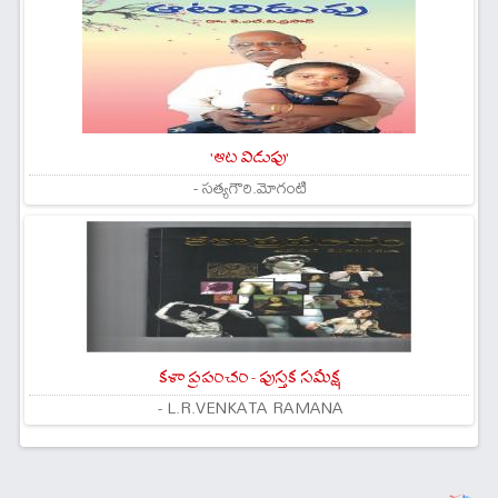
'ఆట విడుపు'
- సత్యగౌరి.మోగంటి
కళా ప్రపంచం - పుస్తక సమీక్ష
- L.R.VENKATA RAMANA