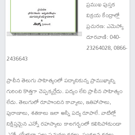
ప్రముఖ పుస్తక
విక్రయ కేంద్రాల్లో
ప్రచురణ: ఎమెస్కో
దూరవాణి: 040-
23264028, 0866-
2436643
ప్రాచీన తెలుగు సాహిత్యంలో పద్యానికున్న ప్రాముఖ్యాన్ని
గురించి కొత్తగా చెప్పక్కర్లేదు. పద్యం లేని ప్రాచీన సాహిత్యం
లేదు. తెలుగులో రూపొందిన కావ్యాలు, ఇతిహాసాలు,
పురాణాలు, శతకాలు ఇలా అన్నీ పద్య రూపాలే. వాటిల్లో
నిక్షిప్తమైన ఎన్నో రహస్యాలు కాలగర్భంలో కలిసిపోకుండా
ఎన్నో యేళ్లుగా పలు ప్రచురణ కర్తలు, సంకలన కర్తలు,