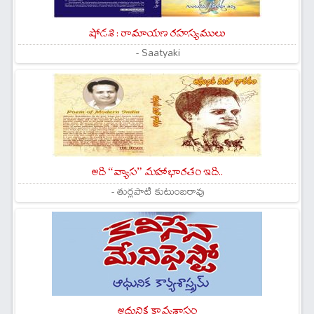
షోడశి : రామాయణ రహస్యములు
- Saatyaki
అది “వ్యాస” మహాభారతం ఇది..
- తుర్లపాటి కుటుంబరావు
ఆధునిక కావ్యశాస్త్రం