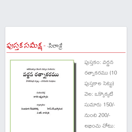
పుస్తక సమీక్ష -
-సిరాశ్రీ
పుస్తకం: వర్ణన
రత్నాకరము (10
పుస్తకాల సెట్టు)
వెల: ఒక్కొక్కటి
సుమారు 150/-
నుంచి 200/-
లభించు చోటు: