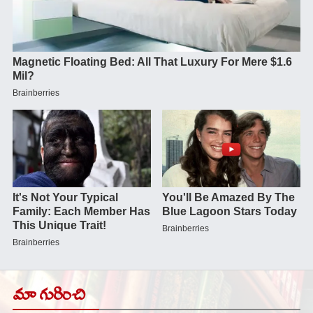
మా గురించి