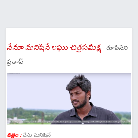
నేనూ మనిషినే లఘు చిత్రసమీక్ష -
రూపినేని
ప్రతాప్
నేను మనిషినే
చిత్రం :