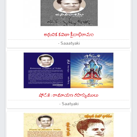
ఆధునిక కవితా క్రీడాభిరామం
- Saaatyaki
షోడశి : రామాయణ రహస్యములు
- Saatyaki