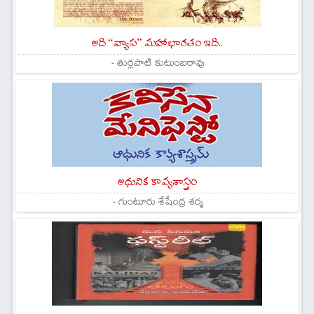
అది “వ్యాస” మహాభారతం ఇది..
- తుర్లపాటి కుటుంబరావు
ఆధునిక కావ్యశాస్త్రం
- గుంటూరు శేషేంద్ర శర్మ