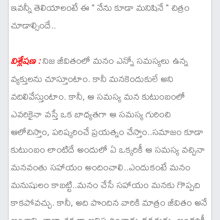
ఇవన్నీ తెలియాలంటే ఈ " నేను కూడా మనిషినే " చిత్రం
చూడాల్సిందే..
నిజ జీవితంలో మనం ఎన్నో సమస్యలు ఉన్న
విశ్లేషణ :
వ్యక్తులను చూస్తూంటాం. కానీ మనకెందుకులే అని
వదిలివేస్తుంటాం. కానీ, ఆ సమస్య మన కుటుంబంలో
ఎవరికైనా వస్తే ఒక బాధ్యతగా ఆ సమస్య గురించి
ఆలోచిస్తాం, పరిష్కరించే ప్రయత్నం చేస్తాం..సమాజం కూడా
కుటుంబం లాంటిదే అందులో ఏ ఒక్కరికీ ఆ సమస్య వచ్చినా
మనవంతు సహాయం అందించాలి..ఎందుకంటే మనం
మనుషులం కాబట్టి..మనం చేసే సహాయం మనకు గొప్పది
కాకపోవచ్చు. కానీ, అది పొందిన వారికి మాత్రం జీవితం అనే