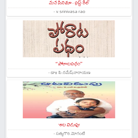
మన సినిమా - ఫస్ట్ రీల్
- v.srinivasa rao
“పోరాటపథం”
- డా॥ పి.రమేష్‌నారాయణ
'ఆట విడుపు'
- సత్యగౌరి.మోగంటి