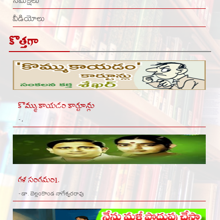
వీడియోలు
కొత్తగా
కొమ్ముకాయడం కార్టూన్లు
- ,
గళ సంగమం1.
- డా. బెల్లంకొండ నాగేశ్వరరావు