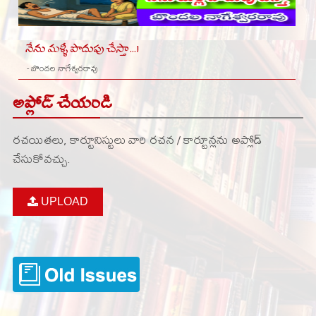
నేను మళ్ళీ పొదుపు చేస్తా...!
- బొందల నాగేశ్వరరావు
అప్లోడ్ చేయండి
రచయితలు, కార్టూనిస్టులు వారి రచన / కార్టూన్లను అప్లోడ్
చేసుకోవచ్చు.
UPLOAD