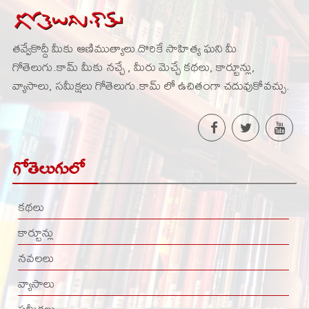
తవ్వేకొద్దీ మీకు ఆణిముత్యాలు దొరికే సాహిత్య ఘని మీ
గోతెలుగు.కామ్ మీకు నచ్చే , మీరు మెచ్చే కథలు, కార్టూన్లు,
వ్యాసాలు, సమీక్షలు గోతెలుగు.కామ్ లో ఉచితంగా చదువుకోవచ్చు.
గోతెలుగులో
కథలు
కార్టూన్లు
నవలలు
వ్యాసాలు
సమీక్షలు