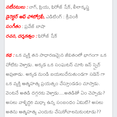
నాగ్, ప్రియ, ఫిరోజ్ షేక్, లీలాకృష్ణ
నటీనటులు :
ఎడిటింగ్ : శ్రీవంశీ
డైరెక్టర్ ఆఫ్ ఫోటోగ్రఫీ,
: ప్రవేజ్ బాషా
సంగీతం
ఫిరోజ్ షేక్
రచన, దర్శకత్వం :
ఒక వ్యక్తి తన సాధారణమైన జీవితంలో భాగంగా ఒక
కథ :
చోటికు వెళ్తాడు. అక్కడ ఒక సంఘటన్ చూసి ఇన్ స్పైర్
అవుతాడు. అక్కడ నుండి బయలుదేరుతుండగా సడెన్ గా
ఒక వ్యక్తి ఆత్మహత్య ప్రయత్నం చేస్తూండడం చూస్తాడు.
వెంటనే అతడి దగ్గరకు వెళ్తాడు....అతడితో ఏం చెప్పాడు?
అసలు వాళ్ళిద్దరి మధ్యా ఉన్న సంబంధం ఏమిటి? అసలు
అతను ఆత్మహత్య ఎందుకు చేసుకోవాలనుకుంటాడు??