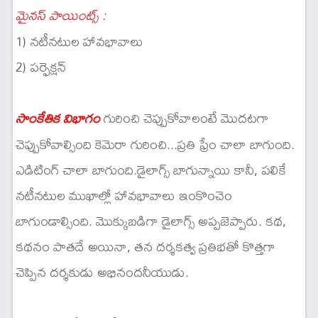
మైనస్ పాయింట్స్ :
1) నటీనటుల హావభావాలు
2) పర్ఫెక్షన్
గురించి చెప్పుకోవాలంటే మొదటగా
సాంకేతిక విభాగం
చెప్పుకోవాల్సింది కెమెరా గురించి...ప్రతి ఫ్రేం చాలా బాగుంది.
ఎడిటింగ్ చాలా బాగుంది.డైలాగ్స్ బాగున్నాయి కానీ, పలికే
నటీనటుల ముఖాల్లో హావభావాలు ఇంకొంచెం
బాగుండాల్సింది. మొక్కుబడిగా డైలాగ్స్ అప్పజెప్పారు. కథ,
కథనం పాతదే అయినా, తన దర్శకత్వ ప్రతిభతో కొత్తగా
చెప్పిన దర్శకుడు అభినందనీయుడు.