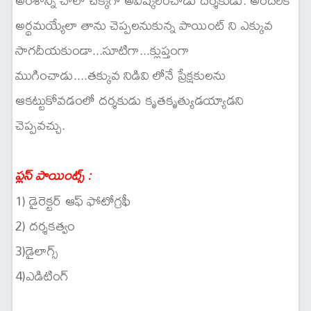
అంశాన్ని చాలా చక్కగా అవిష్కరించాడు దర్శకుడు. అందరికీ
అర్థమయ్యేలా తాను చెప్పలనుకున్న పాయింట్ ని ఎక్కువ
సాగదీయకుండా...సూటిగా...క్లుప్తంగా
ముగించాడు....తక్కువ నిడివి లోనే ప్రేక్షకులను
ఆకట్టుకోవడంలో దర్శకుడు కృతకృత్యుడయ్యాడని
చెప్పవచ్చు.
ప్లస్ పాయింట్స్ :
1) డైరెక్టర్ ఆఫ్ ఫోటోగ్రఫీ
2) దర్శకత్వం
3)డైలాగ్స్
4)ఎడిటింగ్