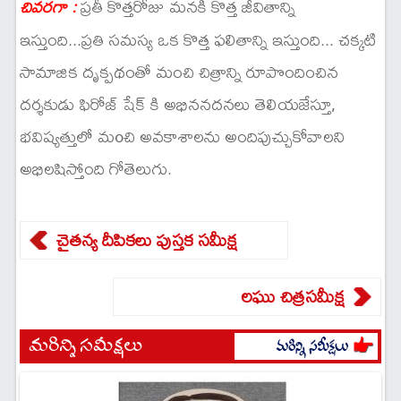
ప్రతీ కొత్తరోజు మనకి కొత్త జీవితాన్ని
చివరగా :
ఇస్తుంది...ప్రతి సమస్య ఒక కొత్త ఫలితాన్ని ఇస్తుంది... చక్కటి
సామాజిక దృక్పథంతో మంచి చిత్రాన్ని రూపొందించిన
దర్శకుడు ఫిరోజ్ షేక్ కి అభిననదనలు తెలియజేస్తూ,
భవిష్యత్తులో మoచి అవకాశాలను అందిపుచ్చుకోవాలని
అభిలషిస్తోంది గోతెలుగు.
చైతన్య దీపికలు పుస్తక సమీక్ష
లఘు చిత్రసమీక్ష
మరిన్ని సమీక్షలు