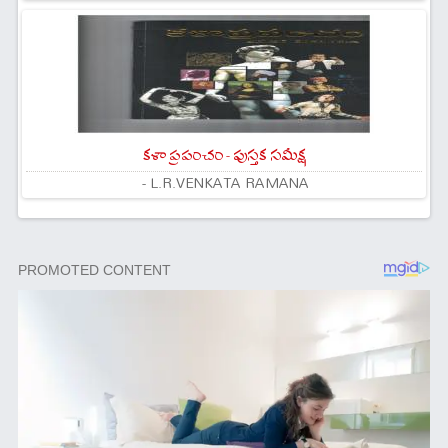
కళా ప్రపంచం - పుస్తక సమీక్ష
- L.R.VENKATA RAMANA