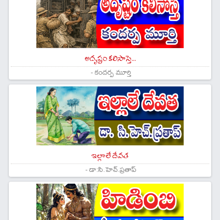
అదృష్టం కలిసొస్తె...
- కందర్ప మూర్తి
ఇల్లాలే దేవత
- డా:సి.హెచ్.ప్రతాప్