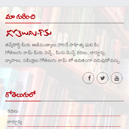
మా గురించి
తవ్వేకొద్దీ మీకు ఆణిముత్యాలు దొరికే సాహిత్య ఘని మీ
గోతెలుగు.కామ్ మీకు నచ్చే , మీరు మెచ్చే కథలు, కార్టూన్లు,
వ్యాసాలు, సమీక్షలు గోతెలుగు.కామ్ లో ఉచితంగా చదువుకోవచ్చు.
గోతెలుగులో
కథలు
కార్టూన్లు