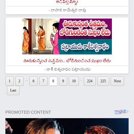
ఆడపిల్లమ్మా!
- రాపాక కామేశ్వర రావు
ఊరుకున్నంత ఉత్తమం... బోడిగుండంత సుఖం లేదు
- కాశీ విశ్వనాథం పట్రాయుడు
...
..
1
2
6
7
8
9
10
224
225
Next
Last