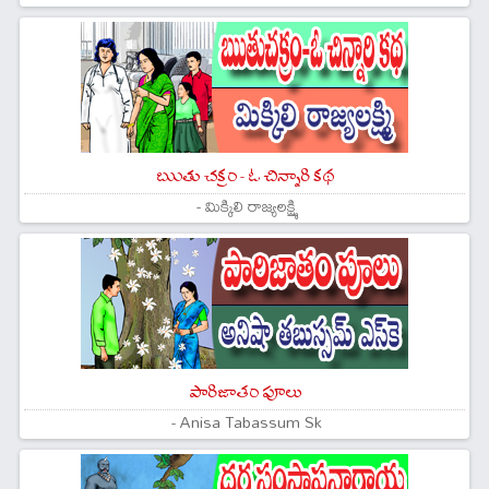
ఋతు చక్రం - ఓ చిన్నారి కథ
- మిక్కిలి రాజ్యలక్ష్మి
పారిజాతం పూలు
- Anisa Tabassum Sk