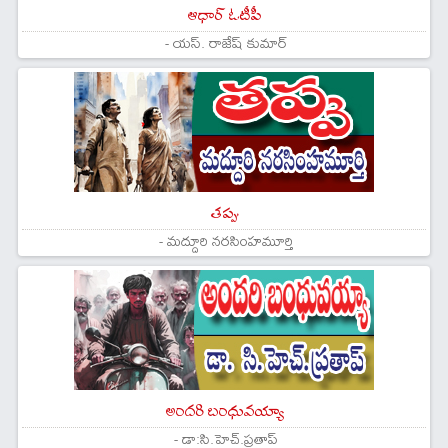
ఆధార్ ఓటీపీ
- యస్. రాజేష్ కుమార్
తప్పు
- మద్దూరి నరసింహమూర్తి
అందరి బంధువయ్యా
- డా:సి.హెచ్.ప్రతాప్