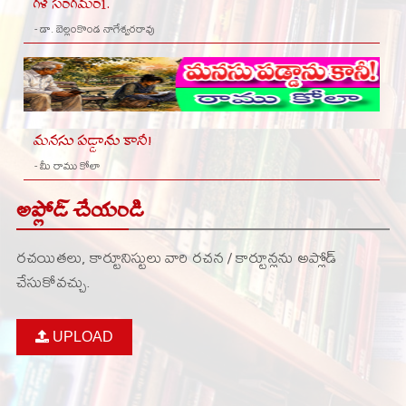
గళ సంగమం1.
- డా. బెల్లంకొండ నాగేశ్వరరావు
మనసు పడ్డాను కానీ!
- మీ రాము కోలా
అప్లోడ్ చేయండి
రచయితలు, కార్టూనిస్టులు వారి రచన / కార్టూన్లను అప్లోడ్
చేసుకోవచ్చు.
UPLOAD