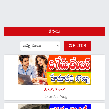
కథలు
FILTER
ది గేమ్‌ చేంజర్
- హేమావతి బొబ్బు