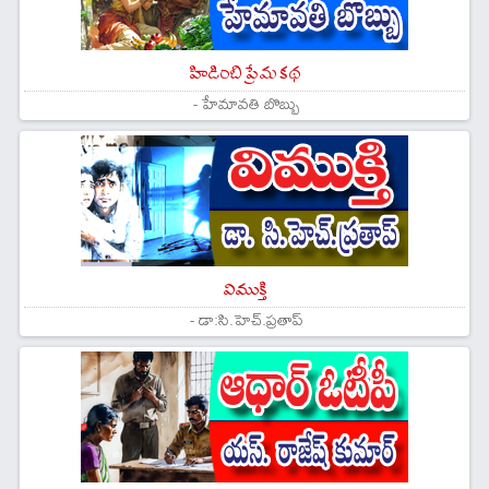
హిడింబి ప్రేమ కథ
- హేమావతి బొబ్బు
విముక్తి
- డా:సి.హెచ్.ప్రతాప్