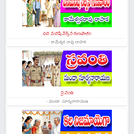
పని మనిషి నేర్పిన గుణపాఠం
- కామేశ్వర రావు రాపాక
స్రవంతి
- మండా. సూర్యనారాయణ