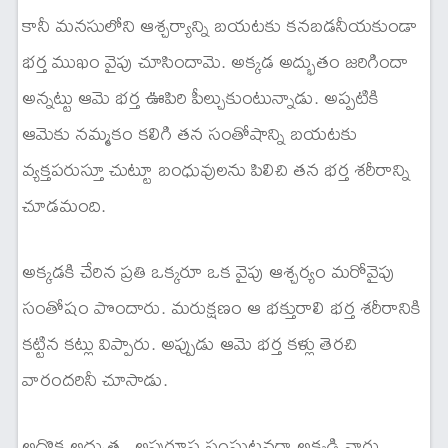
కానీ మనసులోని ఆశ్చర్యాన్ని బయటకు కనబడనీయకుండా
భర్త ముఖం వైపు చూసిందామె. అక్కడ అద్భుతం జరిగిందా
అన్నట్టు ఆమె భర్త ఊపిరి పీల్చుకుంటున్నాడు. అప్పటికి
ఆమెకు నమ్మకం కలిగి తన సంతోషాన్ని బయటకు
వ్యక్తపరుస్తూ చుట్టూ బంధువులను పిలిచి తన భర్త శరీరాన్ని
చూడమంది.
అక్కడకి చేరిన ప్రతి ఒక్కరూ ఒక వైపు ఆశ్చర్యం మరోవైపు
సంతోషం పొందారు. మరుక్షణం ఆ భక్తురాలి భర్త శరీరానికి
కట్టిన కట్లు విప్పారు. అప్పుడు ఆమె భర్త కళ్లు తెరచి
వారందరినీ చూసాడు.
అదొక అద్భుత , అపురూప సంఘటనగా అక్కడి వారు