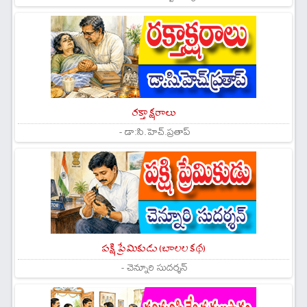
రక్తాక్షరాలు
- డా:సి.హెచ్.ప్రతాప్
పక్షి ప్రేమికుడు (బాలల కథ)
- చెన్నూరి సుదర్శన్