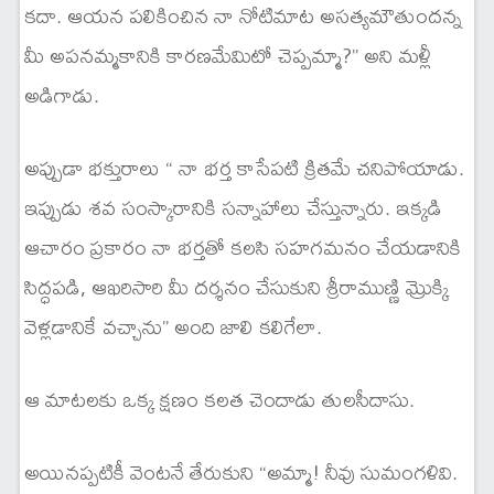
కదా. ఆయన పలికించిన నా నోటిమాట అసత్యమౌతుందన్న
మీ అపనమ్మకానికి కారణమేమిటో చెప్పమ్మా?” అని మళ్లీ
అడిగాడు.
అప్పుడా భక్తురాలు “ నా భర్త కాసేపటి క్రితమే చనిపోయాడు.
ఇప్పుడు శవ సంస్కారానికి సన్నాహాలు చేస్తున్నారు. ఇక్కడి
ఆచారం ప్రకారం నా భర్తతో కలసి సహగమనం చేయడానికి
సిద్ధపడి, ఆఖరిసారి మీ దర్శనం చేసుకుని శ్రీరాముణ్ణి మ్రొక్కి
వెళ్లడానికే వచ్చాను” అంది జాలి కలిగేలా.
ఆ మాటలకు ఒక్క క్షణం కలత చెందాడు తులసీదాసు.
అయినప్పటికీ వెంటనే తేరుకుని “అమ్మా! నీవు సుమంగళివి.