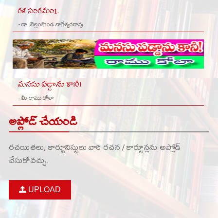
గళ సంగమం1.
- డా. బెల్లంకొండ నాగేశ్వరరావు
మనసు పడ్డాను కానీ!
- మీ రాము కోలా
అప్లోడ్ చేయండి
రచయితలు, కార్టూనిస్టులు వారి రచన / కార్టూన్లను అప్లోడ్
చేసుకోవచ్చు.
UPLOAD