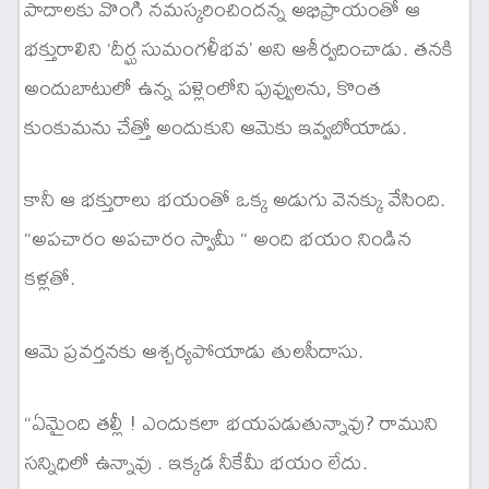
పాదాలకు వొంగి నమస్కరించిందన్న అభిప్రాయంతో ఆ
భక్తురాలిని ‘దీర్ఘ సుమంగళీభవ’ అని ఆశీర్వదించాడు. తనకి
అందుబాటులో ఉన్న పళ్లెంలోని పువ్వులను, కొంత
కుంకుమను చేత్తో అందుకుని ఆమెకు ఇవ్వబోయాడు.
కానీ ఆ భక్తురాలు భయంతో ఒక్క అడుగు వెనక్కు వేసింది.
“అపచారం అపచారం స్వామీ “ అంది భయం నిండిన
కళ్లతో.
ఆమె ప్రవర్తనకు ఆశ్చర్యపోయాడు తులసీదాసు.
“ఏమైంది తల్లీ ! ఎందుకలా భయపడుతున్నావు? రాముని
సన్నిధిలో ఉన్నావు . ఇక్కడ నీకేమీ భయం లేదు.