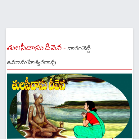
తులసీదాసు దీవెన -
నారంశెట్టి
ఉమామహేశ్వరరావు