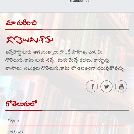
మా గురించి
తవ్వేకొద్దీ మీకు ఆణిముత్యాలు దొరికే సాహిత్య ఘని మీ
గోతెలుగు.కామ్ మీకు నచ్చే , మీరు మెచ్చే కథలు, కార్టూన్లు,
వ్యాసాలు, సమీక్షలు గోతెలుగు.కామ్ లో ఉచితంగా చదువుకోవచ్చు.
గోతెలుగులో
కథలు
కార్టూన్లు