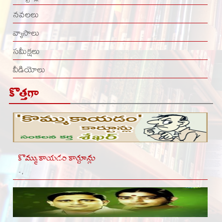
నవలలు
వ్యాసాలు
సమీక్షలు
వీడియోలు
కొత్తగా
కొమ్ముకాయడం కార్టూన్లు
- ,