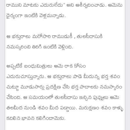
రాముని మాటకు ఎదురులేదు” అని ఆశీర్వదించాడు. ఆమెను
ధైర్యంగా ఇంటికి వెళ్లమన్నాడు.
ఆ భక్తురాలు మరోసారి రాముడుకీ , తులసీదాసుకి
నమస్కరించి తిరిగి ఇంటికి వెళ్లింది.
అప్పటికే బంధుమిత్రులు ఆమె రాక కోసం
ఎదురుచూస్తున్నారు. ఆ భక్తురాలు పాడె మీదున్న భర్త శవం
చుట్టూ మూడుసార్లు ప్రదక్షిణ చేసి భర్త పాదాలకు నమస్కారం
చేసింది. ఆ సమయంలో తులసీదాసు ఇచ్చిన పువ్వులు ఆమె
తలమీద నుండి శవం మీద పడ్డాయి. మరుక్షణం శవం కాళ్ళు
కదిలిన భావన కలిగిందామెకు.