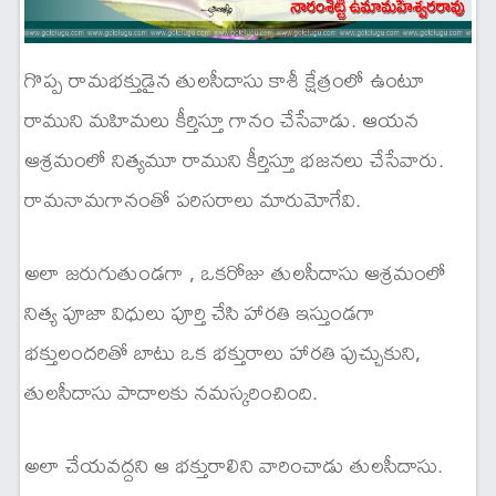
గొప్ప రామభక్తుడైన తులసీదాసు కాశీ క్షేత్రంలో ఉంటూ
రాముని మహిమలు కీర్తిస్తూ గానం చేసేవాడు. ఆయన
ఆశ్రమంలో నిత్యమూ రాముని కీర్తిస్తూ భజనలు చేసేవారు.
రామనామగానంతో పరిసరాలు మారుమోగేవి.
అలా జరుగుతుండగా , ఒకరోజు తులసీదాసు ఆశ్రమంలో
నిత్య పూజా విధులు పూర్తి చేసి హారతి ఇస్తుండగా
భక్తులందరితో బాటు ఒక భక్తురాలు హారతి పుచ్చుకుని,
తులసీదాసు పాదాలకు నమస్కరించింది.
అలా చేయవద్దని ఆ భక్తురాలిని వారించాడు తులసీదాసు.