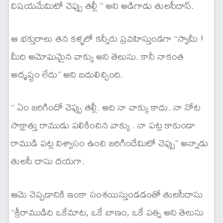
విషయమేమిటో చెప్పు తల్లీ ” అని అడిగాడు తులసీదాస్.
ఆ భక్తురాలు తన కళ్ళలో కన్నీరు ప్రవహిస్తుండగా “స్వామీ !
మీది అమోఘమైన వాక్కు అని తెలుసు. కానీ నాకంత
అదృష్టం లేదు” అని బదులిచ్చింది.
“ ఏం జరిగిందో చెప్పు తల్లీ. అది నా వాక్కు కాదు. నా నోట
సాక్షాత్తు రాముడు పలికించిన వాక్కు . నా పట్ల కాకుండా
రాముడి పట్ల విశ్వాసం ఉంచి జరిగిందేమిటో చెప్పు” అన్నాడు
తులసీ దాసు దయగా.
ఆమె చెప్పడానికి ఇంకా సంశయిస్తుండడంతో తులసీదాసు
“శ్రీరాముడిది ఒకేమాట, ఒకే బాణం, ఒకే పత్ని అని తెలుసు