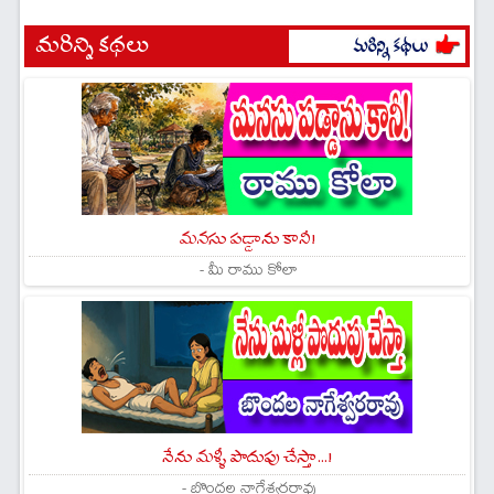
మరిన్ని కథలు
మనసు పడ్డాను కానీ!
- మీ రాము కోలా
నేను మళ్ళీ పొదుపు చేస్తా...!
- బొందల నాగేశ్వరరావు