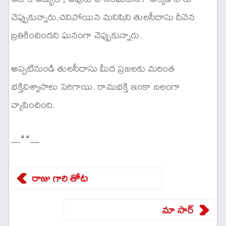
చెప్పుకున్నారు.చనిపోయిన మనిషిని తులసీదాసు దీవెన
బ్రతికించిందని ఘనంగా చెప్పుకున్నారు.
అప్పటినుండి తులసీదాసు మీద ప్రజలకు మరింత
భక్తివిశ్వాసాలు పెరిగాయి. రామభక్తి ఇంకా బలంగా
వ్యాపించింది.
__**__
రాజు గారి తోట
మా సార్