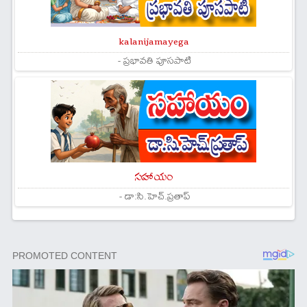
kalanijamayega
- ప్రభావతి పూసపాటి
సహాయం
- డా:సి.హెచ్.ప్రతాప్