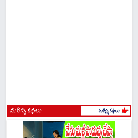
మరిన్ని కథలు