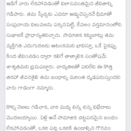
అడిగే వారు లేకపోవడంతో విలాసవంతమైన జీవితాన్ని
గడిపారు. తమ స్వేచ్ఛకు ఎవరూ అడ్డుచెప్పరనే ధీమాతో
సంప్రదాయ విలువలను పక్కనపెట్టి, కేవలం వర్తమానంలోని
సుఖాలకే ప్రాధాన్యతనిచ్చారు. సామాజిక కట్టుబాట్లు తమ
వ్యక్తిగత ఎదుగుదలకు ఆటంకమని భావిస్తూ, ఒకే పైకప్పు
కింద జీవించడం ద్వారా కలిగే తాత్కాలిక సంతోషమే
శాశ్వతమని భ్రమపడ్డారు. బాధ్యతలతో పనిలేని ఈ కొత్త
తరహా జీవనశైలి తమ బంధాన్ని మరింత దృఢపరుస్తుందని
వారు గాఢంగా నమ్మారు.
కొన్ని నెలలు గడిచాక, వారి మధ్య చిన్న చిన్న విభేదాలు
మొదలయ్యాయి. పెళ్లి అనే సామాజిక చట్టపరమైన బంధం
లేకపోవడంతో, ఒకరి పట్ల ఒకరికి ఉండాల్సిన గౌరవం