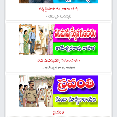
పక్షి ప్రేమికుడు (బాలల కథ)
- చెన్నూరి సుదర్శన్
పని మనిషి నేర్పిన గుణపాఠం
- కామేశ్వర రావు రాపాక
స్రవంతి