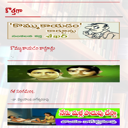
కొత్తగా
కొమ్ముకాయడం కార్టూన్లు
- ,
గళ సంగమం1.
- డా. బెల్లంకొండ నాగేశ్వరరావు