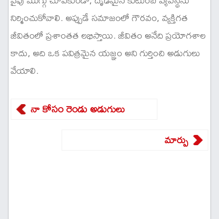
నిర్మించుకోవాలి. అప్పుడే సమాజంలో గౌరవం, వ్యక్తిగత
జీవితంలో ప్రశాంతత లభిస్తాయి. జీవితం అనేది ప్రయోగశాల
కాదు, అది ఒక పవిత్రమైన యజ్ఞం అని గుర్తించి అడుగులు
వేయాలి.
నా కోసం రెండు అడుగులు
మార్పు