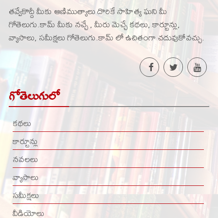
తవ్వేకొద్దీ మీకు ఆణిముత్యాలు దొరికే సాహిత్య ఘని మీ
గోతెలుగు.కామ్ మీకు నచ్చే , మీరు మెచ్చే కథలు, కార్టూన్లు,
వ్యాసాలు, సమీక్షలు గోతెలుగు.కామ్ లో ఉచితంగా చదువుకోవచ్చు.
గోతెలుగులో
కథలు
కార్టూన్లు
నవలలు
వ్యాసాలు
సమీక్షలు
వీడియోలు