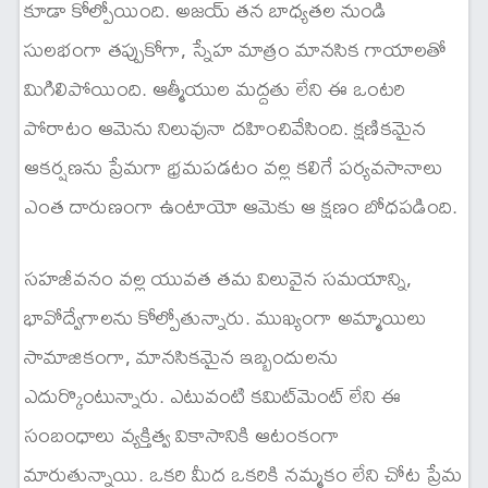
కూడా కోల్పోయింది. అజయ్ తన బాధ్యతల నుండి
సులభంగా తప్పుకోగా, స్నేహ మాత్రం మానసిక గాయాలతో
మిగిలిపోయింది. ఆత్మీయుల మద్దతు లేని ఈ ఒంటరి
పోరాటం ఆమెను నిలువునా దహించివేసింది. క్షణికమైన
ఆకర్షణను ప్రేమగా భ్రమపడటం వల్ల కలిగే పర్యవసానాలు
ఎంత దారుణంగా ఉంటాయో ఆమెకు ఆ క్షణం బోధపడింది.
సహజీవనం వల్ల యువత తమ విలువైన సమయాన్ని,
భావోద్వేగాలను కోల్పోతున్నారు. ముఖ్యంగా అమ్మాయిలు
సామాజికంగా, మానసికమైన ఇబ్బందులను
ఎదుర్కొంటున్నారు. ఎటువంటి కమిట్‌మెంట్ లేని ఈ
సంబంధాలు వ్యక్తిత్వ వికాసానికి ఆటంకంగా
మారుతున్నాయి. ఒకరి మీద ఒకరికి నమ్మకం లేని చోట ప్రేమ