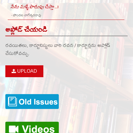
నేను మళ్ళీ పొదుపు చేస్తా...!
- బొందల నాగేశ్వరరావు
అప్లోడ్ చేయండి
రచయితలు, కార్టూనిస్టులు వారి రచన / కార్టూన్లను అప్లోడ్
చేసుకోవచ్చు.
UPLOAD