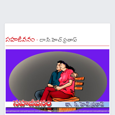
సహజీవనం -
డా:సి.హెచ్.ప్రతాప్