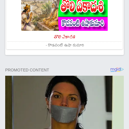
తొలి ఏకాదశి
- కొడవంటి ఉషా కుమారి