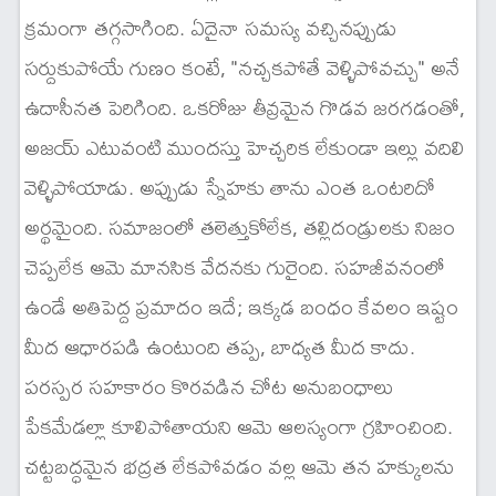
క్రమంగా తగ్గసాగింది. ఏదైనా సమస్య వచ్చినప్పుడు
సర్దుకుపోయే గుణం కంటే, "నచ్చకపోతే వెళ్ళిపోవచ్చు" అనే
ఉదాసీనత పెరిగింది. ఒకరోజు తీవ్రమైన గొడవ జరగడంతో,
అజయ్ ఎటువంటి ముందస్తు హెచ్చరిక లేకుండా ఇల్లు వదిలి
వెళ్ళిపోయాడు. అప్పుడు స్నేహకు తాను ఎంత ఒంటరిదో
అర్థమైంది. సమాజంలో తలెత్తుకోలేక, తల్లిదండ్రులకు నిజం
చెప్పలేక ఆమె మానసిక వేదనకు గురైంది. సహజీవనంలో
ఉండే అతిపెద్ద ప్రమాదం ఇదే; ఇక్కడ బంధం కేవలం ఇష్టం
మీద ఆధారపడి ఉంటుంది తప్ప, బాధ్యత మీద కాదు.
పరస్పర సహకారం కొరవడిన చోట అనుబంధాలు
పేకమేడల్లా కూలిపోతాయని ఆమె ఆలస్యంగా గ్రహించింది.
చట్టబద్ధమైన భద్రత లేకపోవడం వల్ల ఆమె తన హక్కులను