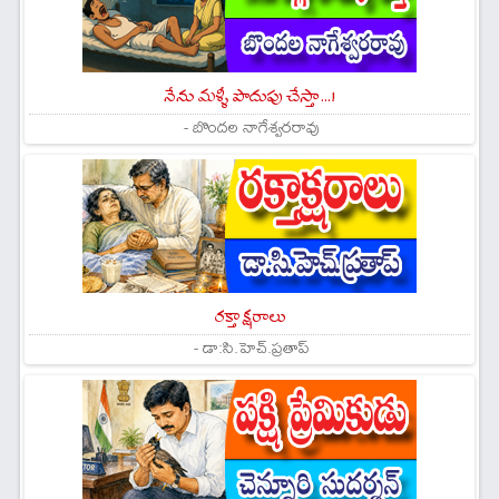
నేను మళ్ళీ పొదుపు చేస్తా...!
- బొందల నాగేశ్వరరావు
రక్తాక్షరాలు
- డా:సి.హెచ్.ప్రతాప్