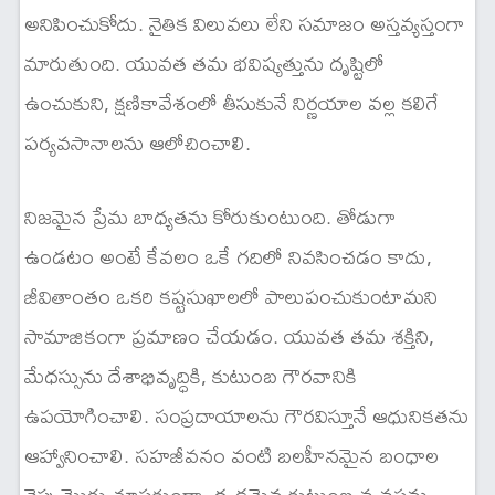
అనిపించుకోదు. నైతిక విలువలు లేని సమాజం అస్తవ్యస్తంగా
మారుతుంది. యువత తమ భవిష్యత్తును దృష్టిలో
ఉంచుకుని, క్షణికావేశంలో తీసుకునే నిర్ణయాల వల్ల కలిగే
పర్యవసానాలను ఆలోచించాలి.
నిజమైన ప్రేమ బాధ్యతను కోరుకుంటుంది. తోడుగా
ఉండటం అంటే కేవలం ఒకే గదిలో నివసించడం కాదు,
జీవితాంతం ఒకరి కష్టసుఖాలలో పాలుపంచుకుంటామని
సామాజికంగా ప్రమాణం చేయడం. యువత తమ శక్తిని,
మేధస్సును దేశాభివృద్ధికి, కుటుంబ గౌరవానికి
ఉపయోగించాలి. సంప్రదాయాలను గౌరవిస్తూనే ఆధునికతను
ఆహ్వానించాలి. సహజీవనం వంటి బలహీనమైన బంధాల
వైపు మొగ్గు చూపకుండా, దృఢమైన కుటుంబ వ్యవస్థను