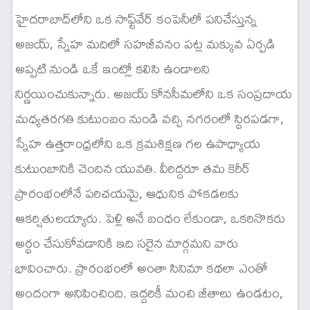
హైదరాబాద్‌లోని ఒక సాఫ్ట్‌వేర్ కంపెనీలో పనిచేస్తున్న
అజయ్, స్నేహ మదిలో సహజీవనం పట్ల మక్కువ ఏర్పడి
అప్పటి నుండి ఒకే ఇంట్లో కలిసి ఉండాలని
నిర్ణయించుకున్నారు. అజయ్ కోనసీమలోని ఒక సంప్రదాయ
మధ్యతరగతి కుటుంబం నుండి వచ్చి నగరంలో స్థిరపడగా,
స్నేహ ఉత్తరాంధ్రలోని ఒక క్రమశిక్షణ గల ఉపాధ్యాయ
కుటుంబానికి చెందిన యువతి. వీరిద్దరూ తమ కెరీర్
ప్రారంభంలోనే పరిచయమై, ఆధునిక పోకడలకు
ఆకర్షితులయ్యారు. పెళ్లి అనే బంధం లేకుండా, ఒకరినొకరు
అర్థం చేసుకోవడానికి ఇది సరైన మార్గమని వారు
భావించారు. ప్రారంభంలో అంతా సినిమా కథలా ఎంతో
అందంగా అనిపించింది. ఇద్దరికీ మంచి జీతాలు ఉండటం,