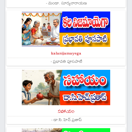
- మండా. సూర్యనారాయణ
kalanijamayega
- ప్రభావతి పూసపాటి
సహాయం
- డా:సి.హెచ్.ప్రతాప్