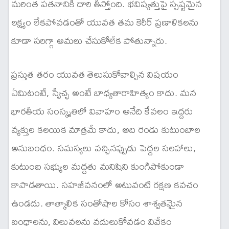
మరింత పతనానికి దారి తీస్తోంది. భవిష్యత్తుపై స్పష్టమైన
లక్ష్యం లేకపోవడంతో యువత తమ కెరీర్ ప్రణాళికలను
కూడా సరిగ్గా అమలు చేసుకోలేక పోతున్నారు.
ప్రస్తుత తరం యువత తెలుసుకోవాల్సిన విషయం
ఏమిటంటే, స్వేచ్ఛ అంటే బాధ్యతారాహిత్యం కాదు. మన
భారతీయ సంస్కృతిలో వివాహం అనేది కేవలం ఇద్దరు
వ్యక్తుల కలయిక మాత్రమే కాదు, అది రెండు కుటుంబాల
అనుబంధం. సమస్యలు వచ్చినప్పుడు పెద్దల సలహాలు,
కుటుంబ సభ్యుల మద్దతు మనిషిని కుంగిపోకుండా
కాపాడతాయి. సహజీవనంలో అటువంటి రక్షణ కవచం
ఉండదు. తాత్కాలిక సంతోషాల కోసం శాశ్వతమైన
బంధాలను, విలువలను వదులుకోవడం వివేకం