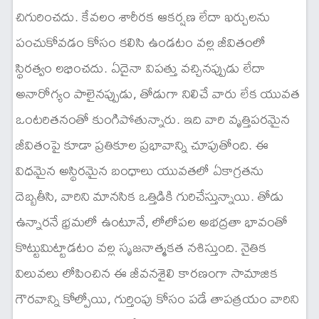
చిగురించదు. కేవలం శారీరక ఆకర్షణ లేదా ఖర్చులను
పంచుకోవడం కోసం కలిసి ఉండటం వల్ల జీవితంలో
స్థిరత్వం లభించదు. ఏదైనా విపత్తు వచ్చినప్పుడు లేదా
అనారోగ్యం పాలైనప్పుడు, తోడుగా నిలిచే వారు లేక యువత
ఒంటరితనంతో కుంగిపోతున్నారు. ఇది వారి వృత్తిపరమైన
జీవితంపై కూడా ప్రతికూల ప్రభావాన్ని చూపుతోంది. ఈ
విధమైన అస్థిరమైన బంధాలు యువతలో ఏకాగ్రతను
దెబ్బతీసి, వారిని మానసిక ఒత్తిడికి గురిచేస్తున్నాయి. తోడు
ఉన్నారనే భ్రమలో ఉంటూనే, లోలోపల అభద్రతా భావంతో
కొట్టుమిట్టాడటం వల్ల సృజనాత్మకత నశిస్తుంది. నైతిక
విలువలు లోపించిన ఈ జీవనశైలి కారణంగా సామాజిక
గౌరవాన్ని కోల్పోయి, గుర్తింపు కోసం పడే తాపత్రయం వారిని