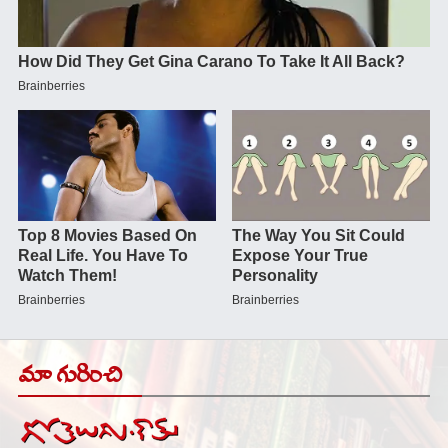
మా గురించి