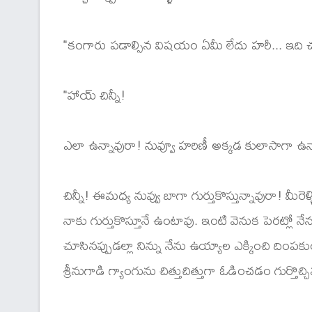
"కంగారు పడాల్సిన విషయం ఏమీ లేదు హరీ... ఇది 
"హాయ్ చిన్నీ!
ఎలా ఉన్నావురా! నువ్వూ హరిణీ అక్కడ కులాసాగా ఉన్న
చిన్నీ! ఈమధ్య నువ్వు బాగా గుర్తుకొస్తున్నావురా! మ
నాకు గుర్తుకొస్తూనే ఉంటావు. ఇంటి వెనుక పెరట్లో నే
చూసినప్పుడల్లా నిన్ను నేను ఉయ్యాల ఎక్కించి దింపక
శ్రీనుగాడి గ్యాంగును చిత్తుచిత్తుగా ఓడించడం గుర్తొచ్చి