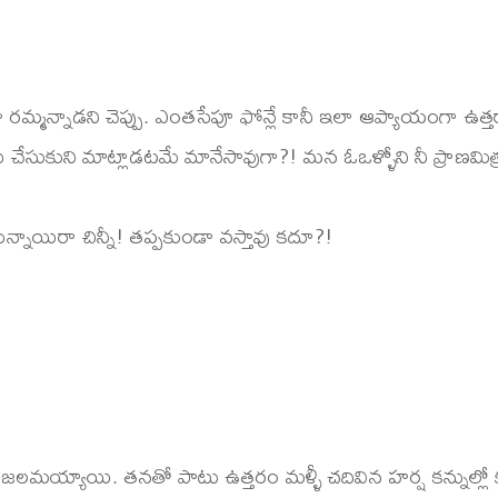
 రమ్మన్నాడని చెప్పు. ఎంతసేపూ ఫోన్లే కానీ ఇలా ఆప్యాయంగా ఉత
 చేసుకుని మాట్లాడటమే మానేసావుగా?! మన ఓఒళ్ళోని నీ ప్రాణమిత్రు
్నాయిరా చిన్నీ! తప్పకుండా వస్తావు కదూ?!
సజలమయ్యాయి. తనతో పాటు ఉత్తరం మళ్ళీ చదివిన హర్ష కన్నుల్లో