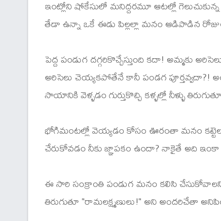
ఇంట్లోని షోకేసులో మనిద్దరమూ ఆటల్లో గెలుచుకున్
తేడా ఉన్నా ఒకే ఈడు పిల్లల్లా మనం ఆడిపాడిన రోజుల
పెద్ద పండుగ దగ్గరికొచ్చేస్తుంది కదా! అమ్మకు అరిస
అరిసెలు చెయ్యకపోతేనే కానీ పండగ పూర్తవ్వదా?! 
సాయానికి వెళ్ళడం గుర్తుకొచ్చి కళ్ళల్లో నీళ్ళు తిరుగ
భోగిమంటల్లో వెయ్యడం కోసం ఊరంతా మనం కట్టెల కో
చేరుకోవడం నీకు జ్ఞాపకం ఉందా? నాకైతే అది ఇంకా తా
ఈ సారి సంక్రాంతి పండుగ మనం కలిసి చేసుకోవాలని చ
తిరుగుతూ "రామలక్ష్మణులు!" అని అందరిచేతా అనిప