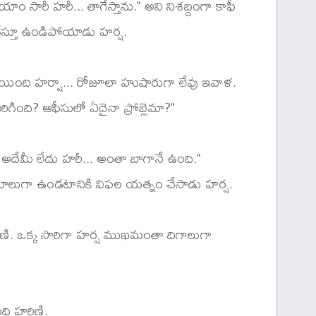
యాం సారీ హరీ... తాగేస్తాను." అని నిశబ్దంగా కాఫీ
చేస్తూ ఉండిపోయాడు హర్ష.
ింది హర్షా... రోజూలా హుషారుగా లేవు ఇవాళ.
ిగింది? ఆఫీసులో ఏదైనా ప్రోబ్లెమా?"
ే అదేమీ లేదు హరీ... అంతా బాగానే ఉంది."
లుగా ఉండటానికి విఫల
య
త్నం చేసాడు హర్ష.
ిణి.
ఒక్క సారిగా హర్ష ముఖమంతా దిగాలుగా
ది హరిణి.