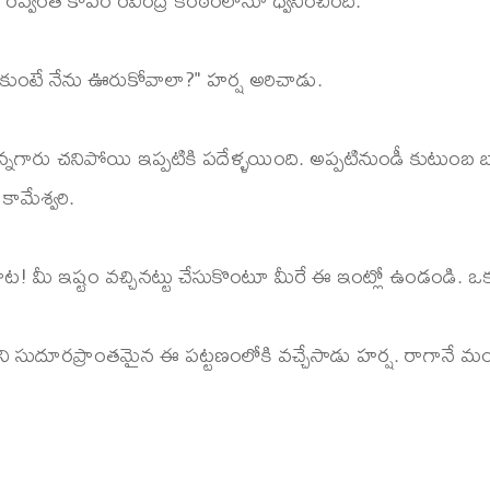
సేసుకుంటే నేను ఊరుకోవాలా?" హర్ష అరిచాడు.
 నాన్నగారు చనిపోయి ఇప్పటికి పదేళ్ళయింది. అప్పటినుండీ కుటుంబ 
 కామేశ్వరి.
! మీ ఇష్టం వచ్చినట్టు చేసుకొంటూ మీరే ఈ ఇంట్లో ఉండండి. ఒక్క
ుకుని సుదూరప్రాంతమైన ఈ పట్టణంలోకి వచ్చేసాడు హర్ష. రాగానే 