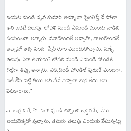
బయట నుండి దృవ కుమార్ అమ్మా నా పైసలిస్తే నే పోతా
అని ఒకటే పిలుపు. లోపలి నుండి ఏమండి ముందు వాడిని
పంపించిరా అన్నారు. మూడొందలే ఇచ్చానో, నాలుగొందలే
ఇచ్చానో ఇచ్చి పంపి, స్కేరీ రూం ముందుకొచ్చాను. మళ్ళీ
తలుపు ఎలా తీయను? లోపలి నుండి ఏమండి హాండిల్
గట్టిగా తిప్పు అన్నారు. ఎక్కడండీ హాండిల్ పుటుక్ మందిగా.
ఐతే కీస్ పెట్టి తీయి అదీ నేనే చెప్పాలా బుర్ర లేదు అని
వెటకారాలు."
నా బుర్ర సరే, కొంపలో వుండి చచ్చింది ఇద్దరమే, నేను
బయటెక్కడో వున్నాను, తమరు తలుపు ఎందుకు వేసున్నట్లు