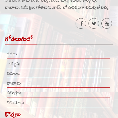
గోతెలుగు.కామ్ మీకు నచ్చే , మీరు మెచ్చే కథలు, కార్టూన్లు,
వ్యాసాలు, సమీక్షలు గోతెలుగు.కామ్ లో ఉచితంగా చదువుకోవచ్చు.
గోతెలుగులో
కథలు
కార్టూన్లు
నవలలు
వ్యాసాలు
సమీక్షలు
వీడియోలు
కొత్తగా