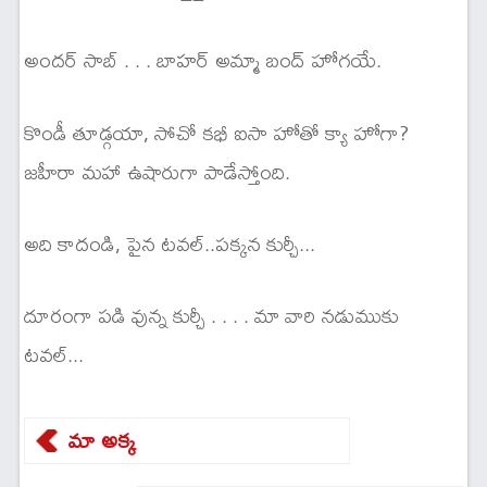
అందర్ సాబ్ . . . బాహర్ అమ్మా బంద్ హోగయే.
కొండీ తూడ్గయా, సోచో కభీ ఐసా హోతో క్యా హోగా?
జహీరా మహా ఉషారుగా పాడేస్తోంది.
అది కాదండి, పైన టవల్..పక్కన కుర్చీ...
దూరంగా పడి వున్న కుర్చీ . . . . మా వారి నడుముకు
టవల్...
మా అక్క