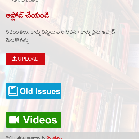
- డా:సి.హెచ్.ప్రతాప్
అప్లోడ్ చేయండి
రచయితలు, కార్టూనిస్టులు వారి రచన / కార్టూన్లను అప్లోడ్
చేసుకోవచ్చు.
UPLOAD
©All rights reserved to
Gotelugu