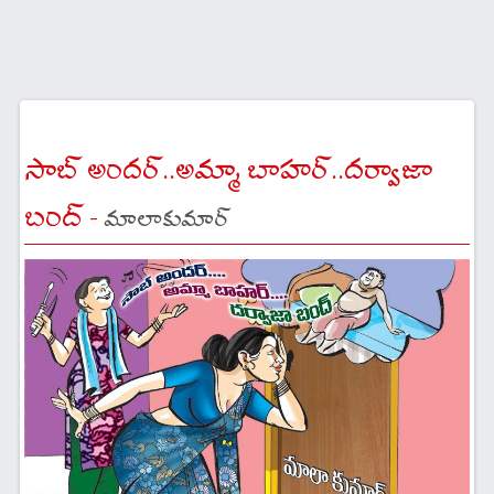
సాబ్ అందర్..అమ్మా బాహర్..దర్వాజా
బంద్ -
​మాలాకుమార్