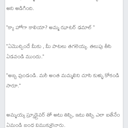
అని అడిగింది.
"క్యా హోగా కాలియా? అమ్మ ఝాటర్ ఢమాల్ "
"ఏమొచ్చిందే మీకు , మీ పాటలు తగలెయ్య. తలుపు తీసి
ఏడవండి ముందు."
"అబ్బ వుండండి. మరీ అంత మమ్మలిని చూసి కుళ్ళు కోకండి
సారూ."
అమ్మయ్య స్క్రూడ్రైవర్ తో అటు తిప్పి, ఇటు తిప్పి ఎలా ఐతేనేం
ఏమండి బంధ విముక్తులైనారు.