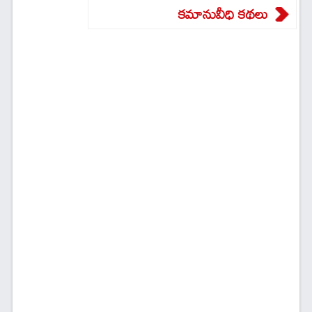
కమానువీధి కథలు