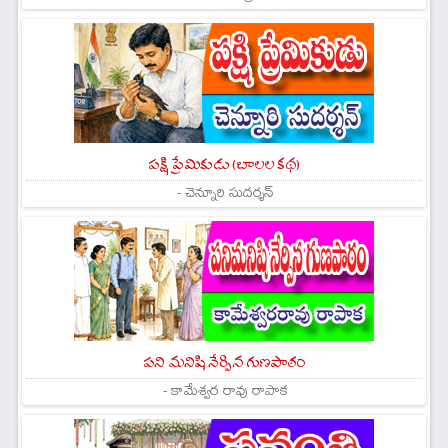
పక్షి ప్రేమికుడు (బాలల కథ)
- చెన్నూరి సుదర్శన్
పని మనిషి నేర్పిన గుణపాఠం
- కామేశ్వర రావు రాపాక