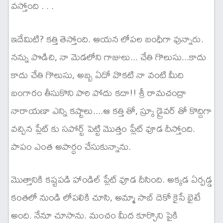
వస్తోంది . . .
ఇదేమిటి? కత్తి తెస్తోంది. ఆయన లోపల బంధీగా వున్నారు.
నన్ను పొడిచి, నా మెడలోని గాజులు... చేతి గొలుసు...కాదు
కాదు చేతి గొలుసు, అబ్బ ఏదో వొకటి నా వంటి మీది
బంగారం తీసుకొని పారి పోదు కదా!! శ్రీ రామచంద్రా
నారాయణా ఎన్ని కష్టాలు....ఆ కత్తి తో, స్క్రూ డ్రైవర్ తో కొద్దిగా
వచ్చిన ప్లేట్ కు సపోర్ట్ పెట్టి మొత్తం ప్లేట్ వూడ దీస్తోంది.
పాపం ఎంత అపార్ధం చేసుకున్నాను.
మొత్తానికి కష్టపడి హాండిల్ ప్లేట్ వూడ దీసింది. అక్కడ ఏర్పడ్డ
కంతలో నుండి లోపలికి చూసి, అమ్మా సాబ్ దెకో కైసే భైటే
అంది. నేనూ చూసాను. మంచం మీద కూర్చొని పైకి