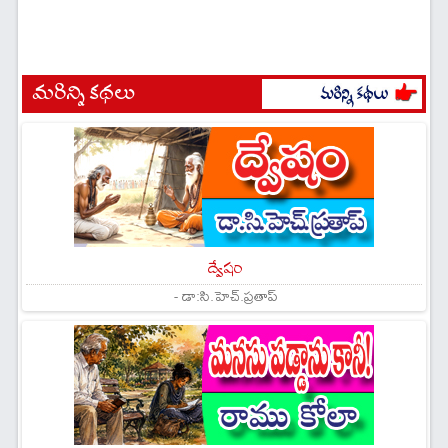
మరిన్ని కథలు
ద్వేషం
- డా:సి.హెచ్.ప్రతాప్