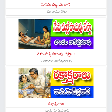
మనసు పడ్డాను కానీ!
- మీ రాము కోలా
నేను మళ్ళీ పొదుపు చేస్తా...!
- బొందల నాగేశ్వరరావు
రక్తాక్షరాలు
- డా:సి.హెచ్.ప్రతాప్