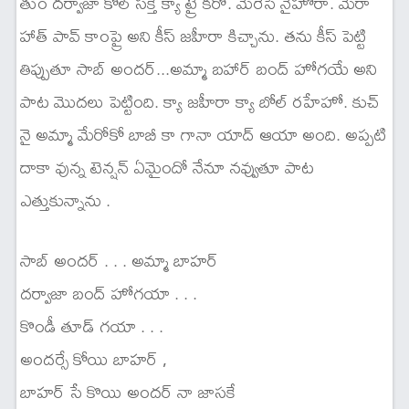
తుం దర్వాజా కోల్ సక్తే క్యా ట్రై కరో. మేరేసే నైహోరా. మేరా
హాత్ పావ్ కాంప్రై అని కీస్ జహీరా కిచ్చాను. తను కీస్ పెట్టి
తిప్పుతూ సాబ్ అందర్...అమ్మా బహార్ బంద్ హోగయే అని
పాట మొదలు పెట్టింది. క్యా జహీరా క్యా బోల్ రహేహో. కుచ్
నై అమ్మా మేరోకో బాబీ కా గానా యాద్ ఆయా అంది. అప్పటి
దాకా వున్న టెన్షన్ ఏమైందో నేనూ నవ్వుతూ పాట
ఎత్తుకున్నాను .
సాబ్ అందర్ . . . అమ్మా బాహర్
దర్వాజా బంద్ హోగయా . . .
కొండీ తూడ్ గయా . . .
అందర్సే కోయి బాహర్ ,
బాహర్ సే కొయి అందర్ నా జాసకే