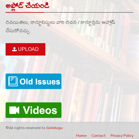
అప్లోడ్ చేయండి
రచయితలు, కార్టూనిస్టులు వారి రచన / కార్టూన్లను అప్లోడ్
చేసుకోవచ్చు.
UPLOAD
©All rights reserved to
Gotelugu
Home
Contact
Privacy Policy