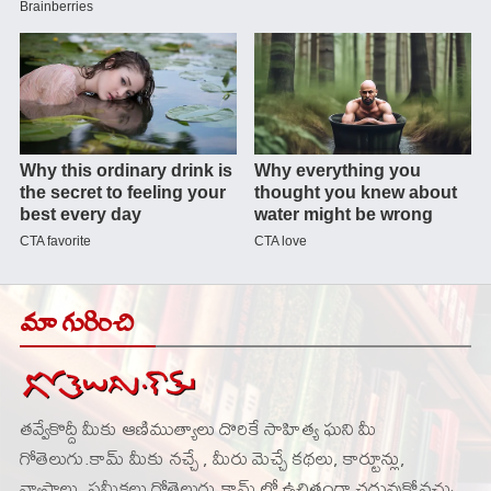
మా గురించి
తవ్వేకొద్దీ మీకు ఆణిముత్యాలు దొరికే సాహిత్య ఘని మీ
గోతెలుగు.కామ్ మీకు నచ్చే , మీరు మెచ్చే కథలు, కార్టూన్లు,
వ్యాసాలు, సమీక్షలు గోతెలుగు.కామ్ లో ఉచితంగా చదువుకోవచ్చు.