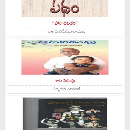
“పోరాటపథం”
- డా॥ పి.రమేష్‌నారాయణ
'ఆట విడుపు'
- సత్యగౌరి.మోగంటి