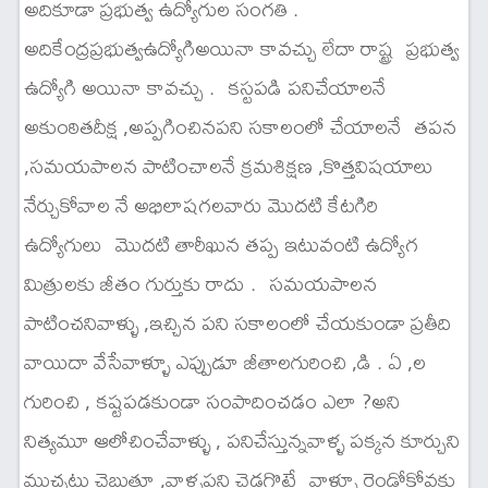
అదికూడా ప్రభుత్వ ఉద్యోగుల సంగతి .
అదికేంద్రప్రభుత్వఉద్యోగిఅయినా కావచ్చు లేదా రాష్ట్ర ప్రభుత్వ
ఉద్యోగి అయినా కావచ్చు . కస్టపడి పనిచేయాలనే
అకుంఠితదీక్ష ,అప్పగించినపని సకాలంలో చేయాలనే తపన
,సమయపాలన పాటించాలనే క్రమశిక్షణ ,కొత్తవిషయాలు
నేర్చుకోవాల నే అభిలాషగలవారు మొదటి కేటగిరి
ఉద్యోగులు మొదటి తారీఖున తప్ప ఇటువంటి ఉద్యోగ
మిత్రులకు జీతం గుర్తుకు రాదు . సమయపాలన
పాటించనివాళ్ళు ,ఇచ్చిన పని సకాలంలో చేయకుండా ప్రతీది
వాయిదా వేసేవాళ్ళూ ఎప్పుడూ జీతాలగురించి ,డి . ఏ ,ల
గురించి , కష్టపడకుండా సంపాదించడం ఎలా ?అని
నిత్యమూ ఆలోచించేవాళ్ళు , పనిచేస్తున్నవాళ్ళ పక్కన కూర్చుని
ముచ్చట్లు చెబుతూ ,వాళ్ళపని చెడగొట్టే వాళ్ళూ రెండోకోవకు