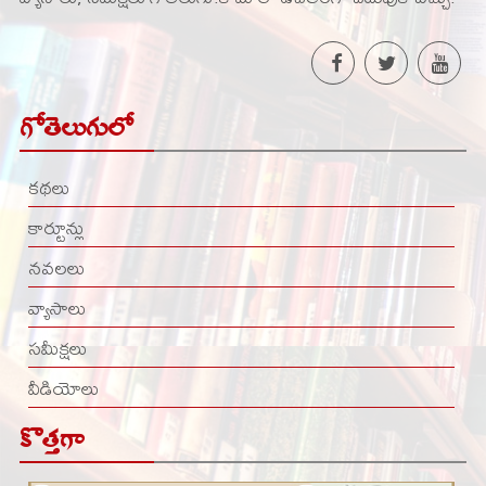
గోతెలుగులో
కథలు
కార్టూన్లు
నవలలు
వ్యాసాలు
సమీక్షలు
వీడియోలు
కొత్తగా