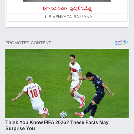
కళా ప్రపంచం - పుస్తక సమీక్ష
- L.R.VENKATA RAMANA