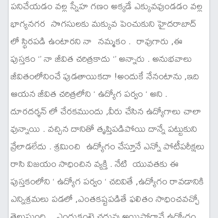
పనిచేయడం వల్ల స్నేహ గణం అక్కడే ఎక్కువవుండడం వల్ల
భాగ్యనగర సొగసులకు మక్కువ పెంచుకుని హైదరాబాద్
లో స్థిరపడి ఉంటారని నా నమ్మకం . రావుగారు ,ఈ
పుస్తకం ‘’ నా జీవిత చరిత్రకాదు ‘’ అన్నారు . అనుభవాలు
జీవితంలోనించే పుడతాయికదా !అందుకే నేనంటాను ,ఇది
ఆయన జీవిత చరిత్రలోని ‘ ఉద్యోగ పర్వం ‘ అని .
దూరదర్శన్ లో చేరకముందు ,వీరు చేసిన ఉద్యోగాలు చాలా
వున్నాయి . వచ్చిన దానితో తృప్తిపడిపోయి దాన్నే పట్టుకుని
వ్రేలాడలేదు . శ్రమించి ఉద్యోగం చేస్తూనే ఎన్నో పోటీపరీక్షలు
రాసి విజయం సాధించిన వ్యక్తి . నేటి యువతకు ఈ
పుస్తకంలోని ‘ ఉద్యోగ పర్వం ‘ చదివితే ,ఉద్యోగం రావడానికి
ఎన్నిశ్రమలు పడలో ,ఎంతకష్టపడితే ఫలితం సాధించవచ్చో
తెలుస్తుంది . ఎందుకంటె చదువు అయిపోగానే ఉద్యోగం