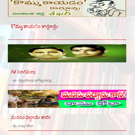
కొమ్ముకాయడం కార్టూన్లు
- ,
గళ సంగమం1.
- డా. బెల్లంకొండ నాగేశ్వరరావు
మనసు పడ్డాను కానీ!
- మీ రాము కోలా