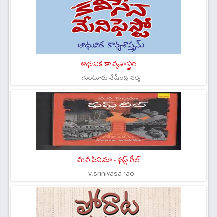
ఆధునిక కావ్యశాస్త్రం
- గుంటూరు శేషేంద్ర శర్మ
మన సినిమా - ఫస్ట్ రీల్
- v.srinivasa rao