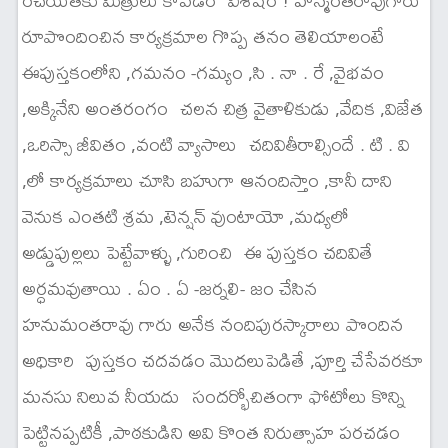
రచయితకు మిత్రులు కావడం విశేషం ! హన్మంతరావుగారు
రూపొందించిన కార్యక్రమాల గొప్ప తనం తెలియాలంటే
ఈపుస్తకంలోని ,గమనం -గమ్యం ,సి . నా . రే ,వైభవం
,అక్కినేని అంతరంగం చలన చిత్ర వైతాళికుడు ,వేదిక ,విజేత
,ఒరిస్సా జీవితం ,వంటి వ్యాసాలు చదివితీరాల్సిందే . టి . వి
,లో కార్యక్రమాలు చూసి బహుగా ఆనందిస్తాం ,కానీ దాని
వెనుక ఎంతటి శ్రమ ,టెన్షన్ వుంటాయో ,మధ్యలో
అడ్డుపుల్లలు పెట్టేవాళ్ళు ,గురించి ఈ పుస్తకం చదివితే
అర్ధమవుతాయి . ఏం . ఏ -జర్నలి- జం చేసిన
హనుమంతరావు గారు అనేక నందిపురస్కారాలు పొందిన
అధికారి పుస్తకం చదవడం మొదలుపెడితే ,పూర్తి చేసేవరకూ
మనసు నిలువ నీయదు సందర్భోచితంగా ఫోటోలు కొన్ని
పెట్టినప్పటికీ ,పాఠకుడిని అవి కొంత నిరుత్సాహ పరచడం