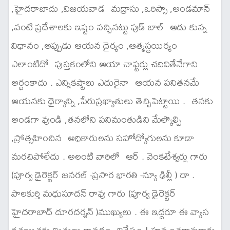
,హైదరాబాదు ,విజయవాడ మద్రాసు ,ఒరిస్సా ,అండమాన్
,వంటి ప్రదేశాలకు ఇష్టం వచ్చినట్టు ఫుడ్ బాల్ ఆడు కున్న
విధానం ,అప్పుడు ఆయన దైర్యం ,ఆత్మస్థయిర్యం
ఎలాంటిదో పుస్తకంలోని ఆయా చాఫ్టర్లు చదివితేనేగాని
అర్ధంకాదు . ఎన్నికష్టాలు ఎదురైనా ఆయన పనితనమే
ఆయనకు ధైర్యాన్ని ,పేరుప్రఖ్యాతులు తెచ్చిపెట్టాయి . తనకు
అండగా వుండి ,తనలోని పనిమంతుడిని మేల్కొల్పి
,ప్రోత్సహించిన అధికారులను సహోద్యోగులను కూడా
మరచిపోలేదు . అలంటి వారిలో ఆర్ . వెంకటేశ్వర్లు గారు
(పూర్వ డైరెక్టర్ జనరల్ -ప్రసార భారతి -న్యూ ఢిల్లీ ) డా .
పాలకుర్తి మధుసూదన్ రావు గారు (పూర్వ డైరెక్టర్
హైదరాబాద్ దూరదర్శన్ )ముఖ్యులు . ఈ ఇద్దరూ ఈ వ్యాస