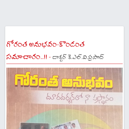
గోరంత అనుభవం-కొండంత
సమాచారం..!! -
డాక్టర్ కె.ఎల్.వి.ప్రసాద్