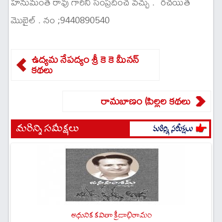
హనుమంత రావు గారిని సంప్రదించ వచ్చు . రచయిత
మొబైల్ . నం ;9440890540
ఉద్యమ నేపద్యం శ్రీ కె కె మీనన్
కథలు
రామబాణం (పిల్లల కథలు
మరిన్ని సమీక్షలు
ఆధునిక కవితా క్రీడాభిరామం