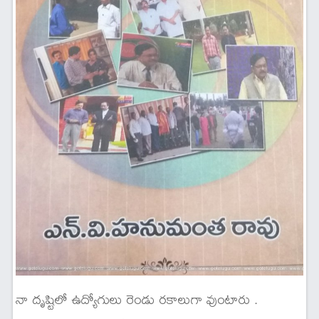
నా దృష్టిలో ఉద్యోగులు రెండు రకాలుగా వుంటారు .