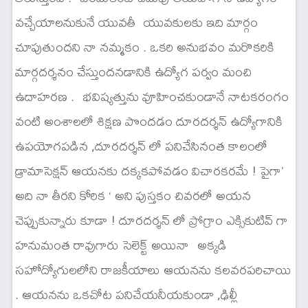
వచ్చేయాలనుకునే యువతీ యువకులకు ఇది మార్గం
చూపుతుందని నా నమ్మకం . ఒకరి అనుభవం మరొకరికి
మార్గదర్శనం చేస్తుందనడానికి ఉద్యోగ పర్వం మంచి
ఉదాహరణ . భవిష్యత్తును వూహించకుండానే నాటకరంగం
వంటి అంశాలలో శిక్షణ పొందడం దూరదర్శన్ ఉద్యోగానికి
ఉపయోగపడిన ,దూరదర్శన్ లో పనిచేసినంత కాలంలో
డ్రామాసెక్షన్ ఆయనకు దక్కకపోవడం విచారకరమే ! పైగా’
అది నా తీరని కోరిక ‘ అని పుస్తకం చివరలో అయన
చెప్పుకున్నారు కూడా ! దూరదర్శన్ లో ప్రోగ్రాం ఎక్సికుటివ్ గా
హనుమంత రావుగారు సెలెక్ట్ అయినా అక్కడి
సహోద్యోగులలోని రాజకీయాలు ఆయనను కలవరపరిచాయి
. ఆయనను ఒకచోట పనిచేయనీయకుండా ,ఢిల్లీ