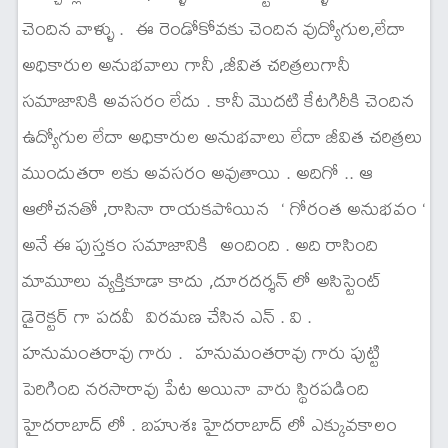
చెందిన వాళ్ళు . ఈ రెండోకోవకు చెందిన వుద్యోగుల,లేదా
అధికారుల అనుభవాలు గానీ ,జీవిత చరిత్రలుగానీ
సమాజానికి అవసరం లేదు . కానీ మొదటి కేటగిరీకి చెందిన
ఉద్యోగుల లేదా అధికారుల అనుభవాలు లేదా జీవిత చరిత్రలు
ముందుతరా లకు అవసరం అవుతాయి . అదిగో .. ఆ
ఆలోచనతో ,రాసినా రాయకపోయిన ‘ గోరంత అనుభవం ‘
అనే ఈ పుస్తకం సమాజానికి అందింది . అది రాసింది
మామూలు వ్యక్తికూడా కాదు ,దూరదర్శన్ లో అసిస్టెంట్
డైరెక్టర్ గా పదవీ విరమణ చేసిన ఎన్ . వి .
హనుమంతరావు గారు . హనుమంతరావు గారు పుట్టి
పెరిగింది నరసారావు పేట అయినా వారు స్థిరపడింది
హైదరాబాద్ లో . బహుశః హైదరాబాద్ లో ఎక్కువకాలం