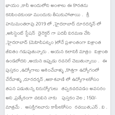
ఖాయం ,కానీ అందులోని అంశాలు ఈ కొరతను
కనిపించకుండా ముందుకు తీసుకుపోతాయి . శ్రీ
హనుమంతరావు 2019 లో ,హైదరాబాద్ దూరదర్శన్ లో
,అసిస్టెంట్ స్టేషన్ డైరెక్టర్ గా పదవీ విరమణ చేసి
,హైదరాబాద్ (మెహిదీపట్నం )లోనే ప్రశాంతంగా విశ్రాంత
జీవితం గడుపుతున్నారు . ఆయన కలానికి మాత్రం విశ్రాంతి
ఉండబోదని ,ఆయన ఇప్పుడు రచనలే చెబుతున్నాయి . ఈ
పుస్తకం ,ఉద్యోగాలు ఆశించేవాళ్ళు ,కొత్తగా ఉద్యోగంలో
చేరేవాళ్ళు ,దూరదర్శన్ ,ఆకాశవాణి లో ఉద్యోగాలకోసం
తపన పడుతున్న నిరుద్యోగులు తప్పకచదవడం అవసరం
అని ,ప్రత్యేకంగా చదివిన నాకు పుస్తకం వెల ; 150/-
మాత్రమే . ఆసక్తిగలవారు కాపీలకోసం రచయిత;ఎన్ . వి .