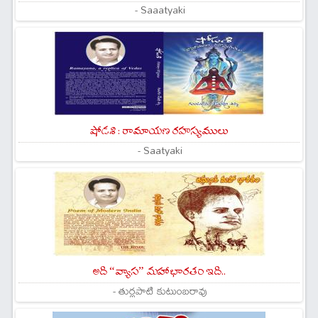
- Saaatyaki
షోడశి : రామాయణ రహస్యములు
- Saatyaki
అది “వ్యాస” మహాభారతం ఇది..
- తుర్లపాటి కుటుంబరావు