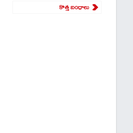
కొత్త బంధాలు