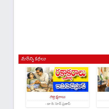
మరిన్ని కథలు
రక్తాక్షరాలు
- డా:సి.హెచ్.ప్రతాప్