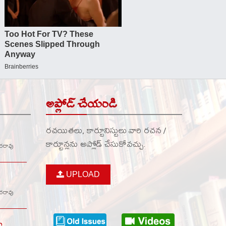
అప్లోడ్ చేయండి
రచయితలు, కార్టూనిస్టులు వారి రచన /
కార్టూన్లను అప్లోడ్ చేసుకోవచ్చు.
వరరావు
UPLOAD
వరరావు
ు.