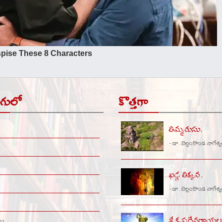
ుగులో
కొత్తగా
తిమ్మరుసు.
- డా. బెల్లంకొండ నాగేశ్
ఖడ్గ తిక్కన .
- డా. బెల్లంకొండ నాగేశ్
శ్రీ కృష్ణదేవరాయల
లు