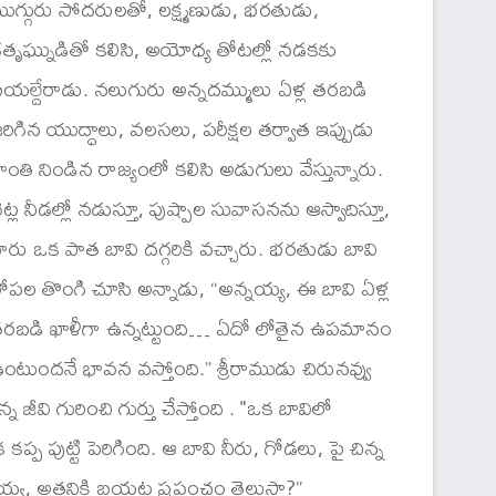
ుగ్గురు సోదరులతో, లక్ష్మణుడు, భరతుడు,
తృఘ్నుడితో కలిసి, అయోధ్య తోటల్లో నడకకు
యల్దేరాడు. నలుగురు అన్నదమ్ములు ఏళ్ల తరబడి
రిగిన యుద్ధాలు, వలసలు, పరీక్షల తర్వాత ఇప్పుడు
ాంతి నిండిన రాజ్యంలో కలిసి అడుగులు వేస్తున్నారు.
ెట్ల నీడల్లో నడుస్తూ, పుష్పాల సువాసనను ఆస్వాదిస్తూ,
ారు ఒక పాత బావి దగ్గరికి వచ్చారు. భరతుడు బావి
ోపల తొంగి చూసి అన్నాడు, “అన్నయ్య, ఈ బావి ఏళ్ల
రబడి ఖాళీగా ఉన్నట్టుంది… ఏదో లోతైన ఉపమానం
ంటుందనే భావన వస్తోంది.” శ్రీరాముడు చిరునవ్వు
ి గురించి గుర్తు చేస్తోంది . "ఒక బావిలో
ప పుట్టి పెరిగింది. ఆ బావి నీరు, గోడలు, పై చిన్న
్నయ్య, అతనికి బయట ప్రపంచం తెలుసా?”