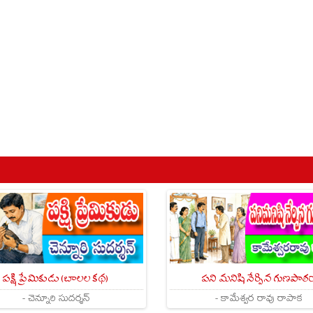
పక్షి ప్రేమికుడు (బాలల కథ)
పని మనిషి నేర్పిన గుణపాఠ
- చెన్నూరి సుదర్శన్
- కామేశ్వర రావు రాపాక