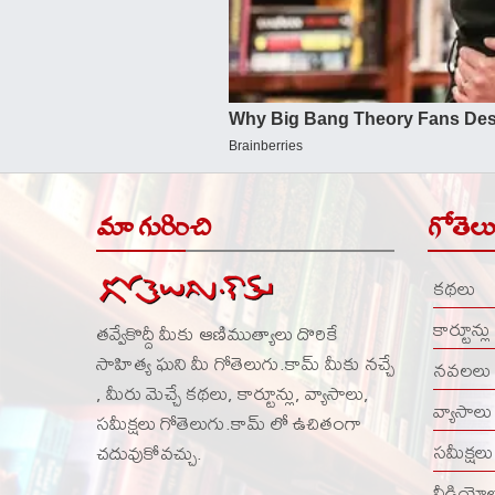
మా గురించి
గోతెల
కథలు
కార్టూన్లు
తవ్వేకొద్దీ మీకు ఆణిముత్యాలు దొరికే
సాహిత్య ఘని మీ గోతెలుగు.కామ్ మీకు నచ్చే
నవలలు
, మీరు మెచ్చే కథలు, కార్టూన్లు, వ్యాసాలు,
వ్యాసాలు
సమీక్షలు గోతెలుగు.కామ్ లో ఉచితంగా
సమీక్షలు
చదువుకోవచ్చు.
వీడియో