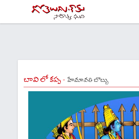
బావి లో కప్ప -
హేమావతి బొబ్బు