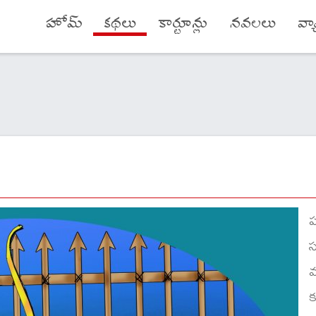
హోమ్
కథలు
కార్టూన్లు
నవలలు
వ్
ప
స
వ
క