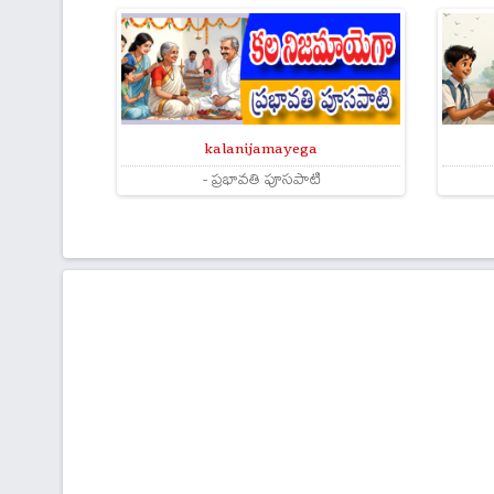
kalanijamayega
- ప్రభావతి పూసపాటి