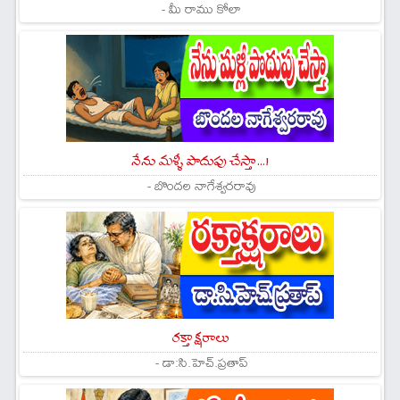
- మీ రాము కోలా
నేను మళ్ళీ పొదుపు చేస్తా...!
- బొందల నాగేశ్వరరావు
రక్తాక్షరాలు
- డా:సి.హెచ్.ప్రతాప్