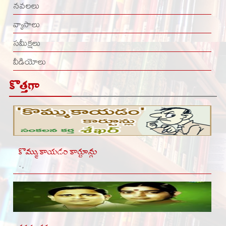
నవలలు
వ్యాసాలు
సమీక్షలు
వీడియోలు
కొత్తగా
కొమ్ముకాయడం కార్టూన్లు
- ,