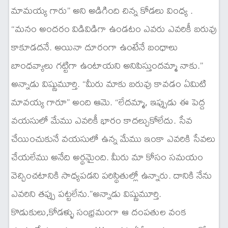
మామయ్య గారు” అని అడిగింది చిన్న కోడలు వింధ్య .
“మనం అందరం విడివిడిగా ఉండటం ఎవరు ఎవరికీ బరువు
కాకూడదనే. అయినా దూరంగా ఉంటేనే బంధాలు
బాంధవ్యాలు గట్టిగా ఉంటాయని అనిపిస్తుందమ్మా నాకు.”
అన్నాడు విష్ణుమూర్తి. “మీరు మాకు బరువు కావడం ఏమిటి
మావయ్య గారూ” అంది ఆమె. “లేదమ్మా, ఇప్పుడు ఈ పెద్ద
వయసులో మేము ఎవరికీ భారం కాదల్చుకోలేదు. సేవ
చేయించుకునే వయసులో ఉన్న మేము ఇంకా ఎవరికి సేవలు
చేయలేము అనేది అర్థమైంది. మీరు మా కోసం సమయం
వెచ్చించటానికి సాధ్యపడని పరిస్థితుల్లో ఉన్నారు. దానికి నేను
ఎవరిని తప్పు పట్టలేను.”అన్నాడు విష్ణుమూర్తి.
కొడుకులు,కోడళ్ళు సంభ్రమంగా ఆ దంపతుల వంక