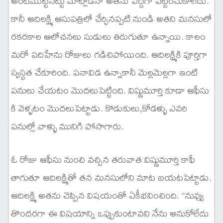
అంటీముట్టనట్టు మాట్లాడినా అతను పెద్దగా పట్టించుకోలేదు.
కానీ ఆదిలక్ష్మి ఆసుపత్రిలో చేర్చినప్పటి నుండి అతని మనసులో
రకరకాల ఆలోచనలు సుడులు తిరుగుతూ ఉన్నాయి. కాలం
మరో పదిహేను రోజులు గడిచిపోయింది. ఆదిలక్ష్మికి పూర్తిగా
స్వస్థత చేకూరింది. పనావిడ ఉన్నాకానీ మెల్లమెల్లగా ఇంటి
పనులు చేయటం మొదలుపెట్టింది. విష్ణుమూర్తి కూడా ఆఫీసు
కి వెళ్ళటం మొదలుపెట్టాడు. కొడుకులు,కోడళ్ళు ఎవరి
పనుల్లో వాళ్ళు మునిగి పోసాగారు.
ఓ రోజు ఆఫీసు నుంచి వచ్చిన తరువాత విష్ణుమూర్తి కాఫీ
తాగుతూ ఆదిలక్ష్మితో తన మనసులోని మాట బయటపెట్టాడు.
ఆదిలక్ష్మి అతను చెప్పిన విషయంతో ఏకీభవించింది. “నువ్వు
తొందరగా ఈ విషయాన్ని ఒప్పుకుంటావని నేను అనుకోలేదు