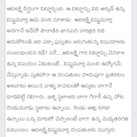
ఆదిలక్ష్మి దీర్ఘంగా నిట్టూర్చింది. ఆ నిట్టూర్పు విని అక్కడే ఉన్న
విష్ణుమూర్తి ఆమె వంక చూశాడు. ఆదిలక్ష్మి,విష్ణుమూర్తి
అనగానే ఇదేదో పౌరాణిక జానపద చారిత్రక కథ
అనుకోకండి.ఇది పక్కా ప్రస్తుతం జరుగుతున్న విషయాలకు
సంబంధించిన కథే! సరే…ఆదిలక్ష్మి గారి నిట్టూర్పు వెనకాల
ఉన్న విషయం ఏమిటంటే.. విష్ణుమూర్తి మంచి ఉద్యోగమే
చేస్తున్నాడు.స్వతహాగా ఆ దంపతులు పొదుపుగా బ్రతకటం
అలవాటు అయిన వాళ్ళు కావటంతో ఆస్తులు బాగానే
కూడబెట్టి గలిగారు. ఇళ్ళ స్థలాలకు బాగా గిరాకీ ఉన్న చోట
రెండుమూడు స్థలాలు ఉన్నాయి. రెండు ఇళ్లు కూడా
ఉన్నాయి.ఒక్క మాటలో చెప్పాలంటే బాగా ఉన్న మధ్యతరగతి
కుటుంబం. ఆదిలక్ష్మి,విష్ణుమూర్తి దంపతులకు ముగ్గురు