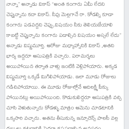
నాన్నా” అన్నాడు వికాస్ “అంత కంగారు ఏమీ లేదని
చెప్తున్నాను కదా వికాస్. నీవు మెల్లగానే రా. కోడల్ని కూడా
కంగారు పడవద్దని చెప్పు.విషయం నీకు తెలియజేయాలి
కాబట్టి చెప్తున్నాను కంగారు పడాల్సిన విషయం అస్సలే లేదు”
అన్నాడు విష్ణుమూర్తి. ఆరోజు మధ్యాహ్నానికి వికాస్ ,అతని
భార్య ఇద్దరూ ఆసుపత్రికి వచ్చారు. పరామర్శలు
అయిపోయిన తర్వాత వాళ్లు ఇంటికి వెళ్లిపోయారు. అక్కడ
విష్ణుమూర్తి ఒక్కడే మిగిలిపోయాడు. ఇలా మూడు రోజులు
గడిచిపోయాయి. ఈ మూడు రోజుల్లోనే ఆదిలక్ష్మి పీక్కు
పోయినట్లు అయిపోయింది. కొడుకులిద్దరూ ఆసుపత్రికి వచ్చి
చూసి వెళుతున్నారు కోడళ్ళు మాత్రం ఆమెను చూడటానికి
ఒక్కసారి వచ్చారు. అతను తీసుకున్న ఇన్సూరెన్స్ పాలసీ వల్ల
డబ్బులు కట్టడానికి పెద్దగా కష్టపడాల్సిన అవసరం