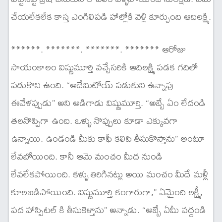
చేయలేకలేక కాస్త ఎంగిలిపడి హాల్లోకి వెళ్లి కూర్చుంది ఆదిలక్ష్మి.
******. *******. *******. ******* ఆరోజు
సాయంకాలం విష్ణుమూర్తి వచ్చేసరికి ఆదిలక్ష్మి పడక గదిలో
పడుకొని ఉంది. “అదేమిటోయ్ పడుకుని ఉన్నావు
ఈవేళప్పుడు” అని అడిగాడు విష్ణుమూర్తి. “అబ్బే ఏం లేదండి
తలనొప్పిగా ఉంది. ఒళ్ళు నొప్పులు కూడా ఎక్కువగా
ఉన్నాయి. ఉండండి మీకు కాఫీ కలిపి తీసుకొస్తాను” అంటూ
లేవబోయింది. కానీ ఆమె మంచం మీద నుండి
లేవలేకపోయింది. కళ్ళు తిరిగినట్లు అయి మంచం మీదే మళ్లీ
కూలబడిపోయింది. విష్ణుమూర్తి కంగారుగా,” ఏమైంది లక్ష్మీ,
పద హాస్పిటల్ కి తీసుకెళ్తాను” అన్నాడు. “అబ్బే ఏమీ వద్దండి