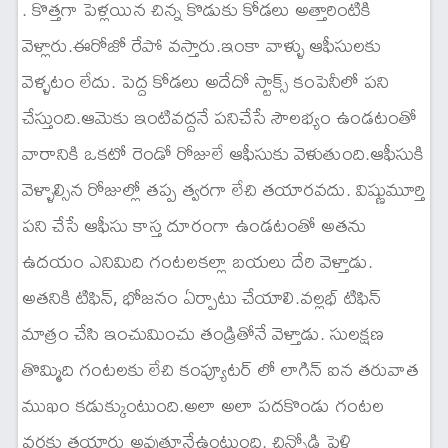
. కొత్తగా పెళ్లయిన చిన్న కొడుకు కోడలు అత్తారింటికి
వెళ్లారు.ఈరోజో రేపో వస్తారు.ఇంకా వాళ్ళు ఆఫీసులకు
వెళ్ళటం లేదు. పెద్ద కోడలు అదేదో స్టాక్స్ కంపెనీలో పని
చేస్తుంది.ఆమెకు ఇంటివద్దనే పనిచేసే సౌలభ్యం ఉండటంతో
వారానికి ఒకటో రెండో రోజులే ఆఫీసుకు వెళుతుంది.ఆఫీసుకి
వెళ్ళాల్సిన రోజుల్లో తప్ప త్వరగా లేచి తయారవదు. విష్ణుమూర్తి
పని చేసే ఆఫీసు కాస్త దూరంగా ఉండటంతో అతను
ఉదయం ఎనిమిది గంటలకల్లా బయలు దేరి వెళ్తాడు.
అతనికి టిఫిన్, భోజనం ఏర్పాటు చేయాలి.వల్లభ్ టిఫిన్
మాత్రం చేసి ఇంచుమించు తండ్రితోనే వెళ్తాడు. సులక్షణ
తొమ్మిది గంటలకు లేచి కంప్యూటర్ లో లాగిన్ ఐన తరువాత
ముఖం కడుక్కుంటుంది.అలా అలా పదకొండు గంటల
వరకు తయారు అవుతూనేఉంటుంది. చిన్నోడి పెళ్లి