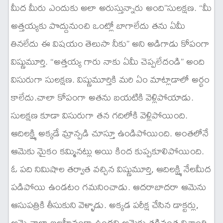
మీద మీరు ఎందుకు అలా అరుస్తున్నారు అంది”సులక్షణ. “మీ
అత్తయ్యకు పొద్దునుంచి ఒంట్లో బాగాలేదు తను ఏమీ
తినలేదు ఈ విషయం తెలుసా నీకు” అని అడిగాడు కోపంగా
విష్ణుమూర్తి. “అత్తయ్య గారు నాకు ఏమీ చెప్పలేదండి” అంది
విసురుగా సులక్షణ. విష్ణుమూర్తికి మరి ఏం మాట్లాడాలో అర్థం
కాలేదు.చాలా కోపంగా అతను బయటికి వెళ్లిపోయాడు.
సులక్షణ కూడా విసురుగా తన గదిలోకి వెళ్లిపోయింది.
ఆదిలక్ష్మి అక్కడే మ్రాన్పడి చూస్తూ ఉండిపోయింది. అంతలోనే
ఆమెకు మైకం కమ్మినట్లు అయి కింద కుప్పకూలిపోయింది.
ఓ పది నిమిషాల తర్వాత వచ్చిన విష్ణుమూర్తి, ఆదిలక్ష్మి నేలమీద
పడిపోయి ఉండటం గమనించాడు. ఆదరాబాదరా ఆమెను
ఆసుపత్రికి తీసుకుని వెళ్ళాడు. అక్కడ పరీక్ష చేసిన డాక్టర్లు,
ఆమె చాలా బలహీనంగా ఉందని ఆమెకు తగినంత విశ్రాంతి