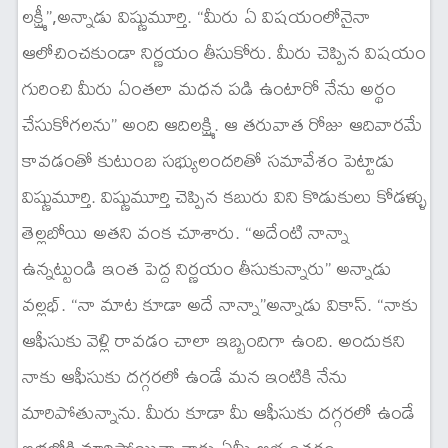
లక్ష్మీ”,అన్నాడు విష్ణుమూర్తి. “మీరు ఏ విషయంలోనైనా
ఆలోచించకుండా నిర్ణయం తీసుకోరు. మీరు చెప్పిన విషయం
గురించి మీరు ఏంతలా మధన పడి ఉంటారో నేను అర్థం
చేసుకోగలను” అంది ఆదిలక్ష్మి. ఆ తరువాత రోజు ఆదివారమే
కావడంతో కుటుంబ సభ్యులందరితో సమావేశం పెట్టాడు
విష్ణుమూర్తి. విష్ణుమూర్తి చెప్పిన కబురు విని కొడుకులు కోడళ్ళు
తెల్లబోయి అతని వంక చూశారు. “అదేంటి నాన్నా
ఉన్నట్టుండి ఇంత పెద్ద నిర్ణయం తీసుకున్నారు” అన్నాడు
వల్లభ్. “నా మాట కూడా అదే నాన్నా”అన్నాడు వికాస్. “నాకు
ఆఫీసుకు వెళ్లి రావడం చాలా ఇబ్బందిగా ఉంది. అందుకని
నాకు ఆఫీసుకు దగ్గరలో ఉండే మన ఇంటికి నేను
మారిపోతున్నాను. మీరు కూడా మీ ఆఫీసుకు దగ్గరలో ఉండే
ఇళ్లల్లోకి మారిపోయినా నాకు ఏమీ అభ్యంతరం