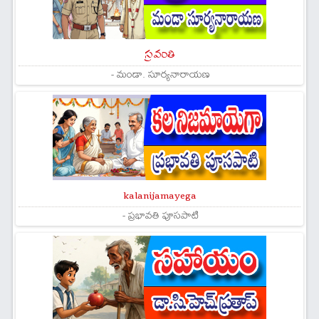
స్రవంతి
- మండా. సూర్యనారాయణ
kalanijamayega
- ప్రభావతి పూసపాటి