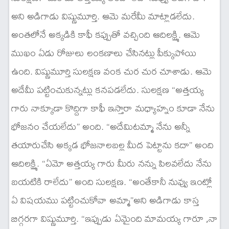
అని అడిగాడు విష్ణుమూర్తి. ఆమె మరేమీ మాట్లాడలేదు.
అంతలోనే అక్కడికి కాఫీ కప్పుతో వచ్చింది ఆదిలక్ష్మి. ఆమె
ముఖం ఏడు రోజులు లంకణాలు చేసినట్లు పీక్కుపోయి
ఉంది. విష్ణుమూర్తి సులక్షణ వంక చుర చుర చూశాడు. ఆమె
అదేమీ పట్టించుకున్నట్లు కనపడలేదు. సులక్షణ “అత్తయ్య
గారు నాక్కూడా కొద్దిగా కాఫీ ఇస్తారా మధ్యాహ్నం కూడా నేను
భోజనం చేయలేదు” అంది. “అదేమిటమ్మా నేను అన్నీ
తయారుచేసి అక్కడ భోజనాలబల్ల మీద పెట్టాను కదా” అంది
ఆదిలక్ష్మి. “ఏమో అత్తయ్య గారు మీరు నన్ను పిలవలేదు నేను
బయటికి రాలేదు” అంది సులక్షణ. “అంతేకానీ నువ్వు ఇంట్లో
ఏ విషయము పట్టించుకోవా అమ్మా”అని అడిగాడు కాస్త
బిగ్గరగా విష్ణుమూర్తి. “ఇప్పుడు ఏమైంది మామయ్య గారూ ,నా