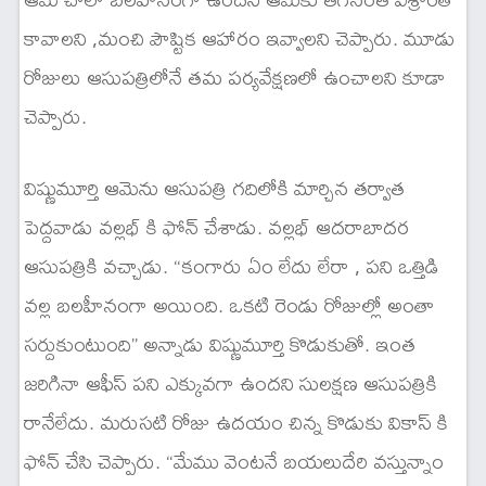
కావాలని ,మంచి పౌష్టిక ఆహారం ఇవ్వాలని చెప్పారు. మూడు
రోజులు ఆసుపత్రిలోనే తమ పర్యవేక్షణలో ఉంచాలని కూడా
చెప్పారు.
విష్ణుమూర్తి ఆమెను ఆసుపత్రి గదిలోకి మార్చిన తర్వాత
పెద్దవాడు వల్లభ్ కి ఫోన్ చేశాడు. వల్లభ్ ఆదరాబాదర
ఆసుపత్రికి వచ్చాడు. “కంగారు ఏం లేదు లేరా , పని ఒత్తిడి
వల్ల బలహీనంగా అయింది. ఒకటి రెండు రోజుల్లో అంతా
సర్దుకుంటుంది” అన్నాడు విష్ణుమూర్తి కొడుకుతో. ఇంత
జరిగినా ఆఫీస్ పని ఎక్కువగా ఉందని సులక్షణ ఆసుపత్రికి
రానేలేదు. మరుసటి రోజు ఉదయం చిన్న కొడుకు వికాస్ కి
ఫోన్ చేసి చెప్పారు. “మేము వెంటనే బయలుదేరి వస్తున్నాం