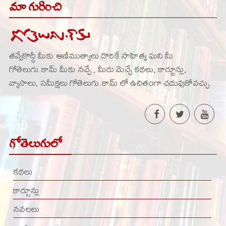
మా గురించి
తవ్వేకొద్దీ మీకు ఆణిముత్యాలు దొరికే సాహిత్య ఘని మీ
గోతెలుగు.కామ్ మీకు నచ్చే , మీరు మెచ్చే కథలు, కార్టూన్లు,
వ్యాసాలు, సమీక్షలు గోతెలుగు.కామ్ లో ఉచితంగా చదువుకోవచ్చు.
గోతెలుగులో
కథలు
కార్టూన్లు
నవలలు