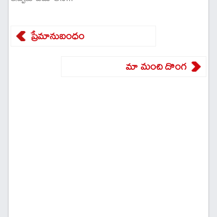
ప్రేమానుబంధం
మా మంచి దొంగ