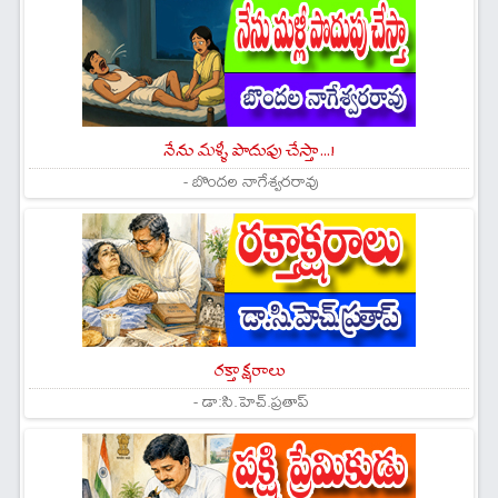
నేను మళ్ళీ పొదుపు చేస్తా...!
- బొందల నాగేశ్వరరావు
రక్తాక్షరాలు
- డా:సి.హెచ్.ప్రతాప్