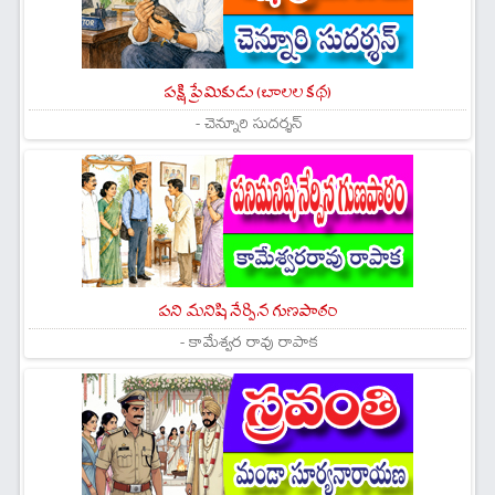
పక్షి ప్రేమికుడు (బాలల కథ)
- చెన్నూరి సుదర్శన్
పని మనిషి నేర్పిన గుణపాఠం
- కామేశ్వర రావు రాపాక