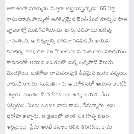
ఆకాశంలో సూర్యుడు మెల్లగా అస్తమిస్తున్నాడు. 65 ఏళ్ల
రాఘవరావు పార్కులో తనకిష్టమైన బెంచీ మీద కూర్చుని పాత
జ్ఞాపకాల్లో మునిగిపోయాడు. భార్య చనిపోయి ఐదేళ్లు
కావస్తోంది, ఆ నిశ్శబ్దాన్ని భరిస్తూ గడపడమే ఆయన
దినచర్య. కానీ, గత నెల రోజులుగా సుమతి గారు పరిచయం
కావడంతో ఆయన జీవితంలో మళ్ళీ చిన్నపాటి వెలుగు
మొదలైంది. ఒకరోజు రాఘవరావుకి తీవ్రమైన జ్వరం వచ్చింది.
పార్కుకి రాలేదు. సుమతి గారు ఆందోళనతో ఆయన ఇంటికి
వెళ్లారు. మంచం మీద నీరసంగా ఉన్న ఆయన చేయి
పట్టుకుని, "మీరు ఒంటరి వారు కాదు, నేనున్నాను" అని
భరోసా ఇచ్చారు. ఆ క్షణంలో వారికి ఒక గొప్ప నిజం
అర్థమైంది. ప్రేమ అంటే కేవలం కలిసి తిరగడం, కామ