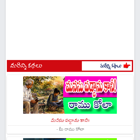
మరిన్ని కథలు
మనసు పడ్డాను కానీ!
- మీ రాము కోలా