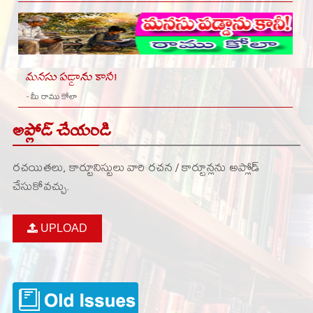
మనసు పడ్డాను కానీ!
- మీ రాము కోలా
అప్లోడ్ చేయండి
రచయితలు, కార్టూనిస్టులు వారి రచన / కార్టూన్లను అప్లోడ్
చేసుకోవచ్చు.
UPLOAD