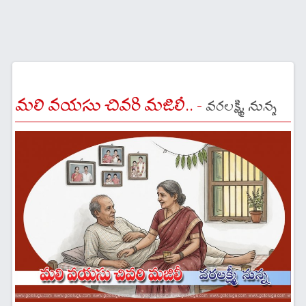
మలి వయసు చివరి మజిలీ.. -
వరలక్ష్మి నున్న