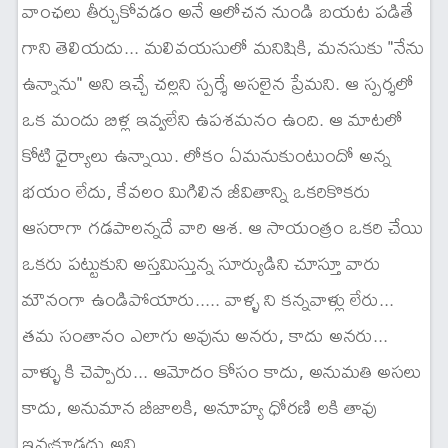
వాంఛలు తీర్చుకోవడం అనే ఆలోచన నుండి బయట పడితే
గాని తెలియదు... మలివయసులో మనిషికి, మనసుకు "నేను
ఉన్నాను" అని ఇచ్చే చల్లని స్పర్శే అసలైన ప్రేమని. ఆ స్పర్శలో
ఒక మందు బిళ్ల ఇవ్వలేని ఉపశమనం ఉంది. ఆ మాటలో
కోటి ధైర్యాలు ఉన్నాయి. లోకం ఏమనుకుంటుందో అన్న
భయం లేదు, కేవలం మిగిలిన జీవితాన్ని ఒకరికొకరు
ఆసరాగా గడపాలన్నదే వారి ఆశ. ఆ సాయంత్రం ఒకరి చేయి
ఒకరు పట్టుకుని అస్తమిస్తున్న సూర్యుడిని చూస్తూ వారు
మౌనంగా ఉండిపోయారు..... వాళ్ళ ని కన్నవాళ్లు లేరు...
తమ సంతానం ఎలాగు అవును అనరు, కాదు అనరు...
వాళ్ళు కి చెప్పారు... ఆమోదం కోసం కాదు, అనుమతి అసలు
కాదు, అనుమాన బీజాలకి, అనూహ్య ధోరణి లకి తావు
ఇవ్వకూడదు అని...