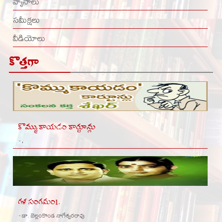
వ్యాసాలు
సమీక్షలు
వీడియోలు
కొత్తగా
కొమ్ముకాయడం కార్టూన్లు
- ,
గళ సంగమం1.
- డా. బెల్లంకొండ నాగేశ్వరరావు