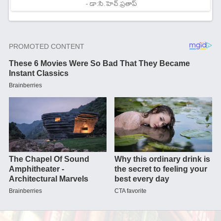
- డా:సి.హెచ్.ప్రతాప్