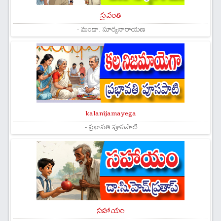
స్రవంతి
- మండా. సూర్యనారాయణ
kalanijamayega
- ప్రభావతి పూసపాటి
సహాయం