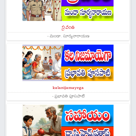
స్రవంతి
- మండా. సూర్యనారాయణ
kalanijamayega
- ప్రభావతి పూసపాటి