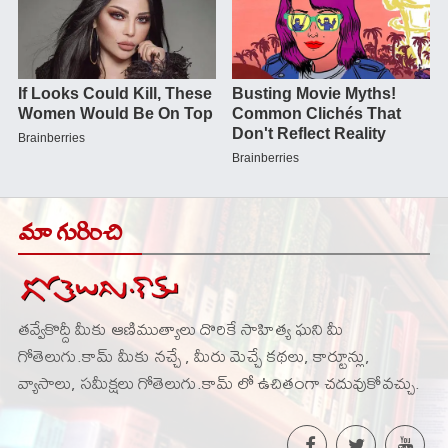
మా గురించి
తవ్వేకొద్దీ మీకు ఆణిముత్యాలు దొరికే సాహిత్య ఘని మీ
గోతెలుగు.కామ్ మీకు నచ్చే , మీరు మెచ్చే కథలు, కార్టూన్లు,
వ్యాసాలు, సమీక్షలు గోతెలుగు.కామ్ లో ఉచితంగా చదువుకోవచ్చు.