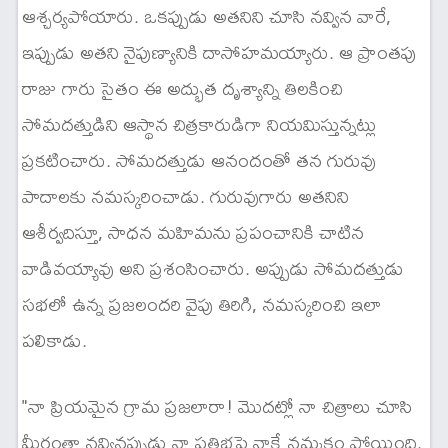
ఆశ్చర్యపోయారు. ఒకప్పుడు అతనిని చూసి నవ్విన వారే,
ఇప్పుడు అతని నైపుణ్యానికి దాసోహమయ్యారు. ఆ ప్రాంతపు
రాజు గారు సైతం ఈ అద్భుత దృశ్యాన్ని తిలకించి
సోమదత్తుడిని ఆస్థాన చిత్రకారుడిగా నియమిస్తున్నట్లు
ప్రకటించారు. సోమదత్తుడు ఆనందంతో తన గురువు
పాదాలకు నమస్కరించాడు. గురువుగారు అతనిని
ఆశీర్వదిస్తూ, సాధన మహిమను ప్రపంచానికి చాటిన
వాడివయ్యావు అని ప్రశంసించారు. అప్పుడు సోమదత్తుడు
సభలో ఉన్న ప్రజలందరి వైపు తిరిగి, నమస్కరించి ఇలా
పలికాడు.
"నా ప్రియమైన గ్రామ ప్రజలారా! మొదట్లో నా చిత్రాలు చూసి
మీరంతా నవ్వినప్పుడు నా ప్రతిభపై నాకే నమ్మకం పోయింది.