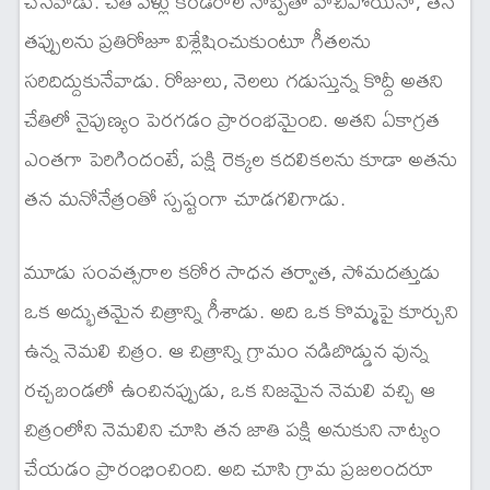
చేసేవాడు. చేతి వేళ్లు కండరాల నొప్పితో వాచిపోయినా, తన
తప్పులను ప్రతిరోజూ విశ్లేషించుకుంటూ గీతలను
సరిదిద్దుకునేవాడు. రోజులు, నెలలు గడుస్తున్న కొద్దీ అతని
చేతిలో నైపుణ్యం పెరగడం ప్రారంభమైంది. అతని ఏకాగ్రత
ఎంతగా పెరిగిందంటే, పక్షి రెక్కల కదలికలను కూడా అతను
తన మనోనేత్రంతో స్పష్టంగా చూడగలిగాడు.
మూడు సంవత్సరాల కఠోర సాధన తర్వాత, సోమదత్తుడు
ఒక అద్భుతమైన చిత్రాన్ని గీశాడు. అది ఒక కొమ్మపై కూర్చుని
ఉన్న నెమలి చిత్రం. ఆ చిత్రాన్ని గ్రామం నడిబొడ్డున వున్న
రచ్చబండలో ఉంచినప్పుడు, ఒక నిజమైన నెమలి వచ్చి ఆ
చిత్రంలోని నెమలిని చూసి తన జాతి పక్షి అనుకుని నాట్యం
చేయడం ప్రారంభించింది. అది చూసి గ్రామ ప్రజలందరూ