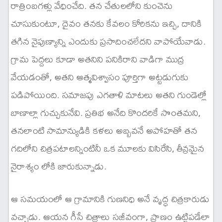
రాత్రింబగళ్లు వేధించేది. తన చేతులలోని కుంచెను
చూసుకుంటూ, దైవం తనకు కేవలం కోరికను ఇచ్చి, దానికి
తగిన నైపుణ్యాన్ని ఎందుకు ప్రసాదించలేదని వాపోయేవాడు.
గ్రామ పెద్దలు కూడా అతనిని పనికిరాని వాడిగా ముద్ర
వేయడంతో, అతని ఆత్మవిశ్వాసం పూర్తిగా అట్టడుగుకు
పడిపోయింది. సమాజపు ఎగతాళి మాటలు అతని గుండెల్లో
బాణాల్లా గుచ్చుకునేవి. ప్రతిభ అనేది కొందరికే సొంతమని,
తనలాంటి సామాన్యుడికి కళలు అబ్బవనే అపోహతో తన
గదిలోని చిత్రపటాలన్నింటినీ ఒక మూలకు విసిరేసి, తీవ్రమైన
నైరాశ్యం లోకి జారుకున్నాడు.
ఆ సమయంలో ఆ గ్రామానికి గుణనిధి అనే వృద్ధ చిత్రకారుడు
వచ్చాడు. ఆయన గీసే చిత్రాలు సజీవంగా, ప్రాణం ఉట్టిపడేలా