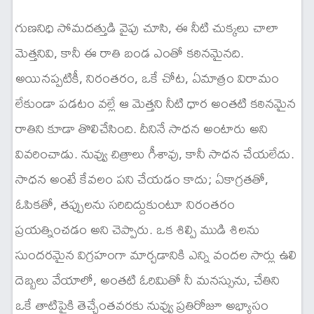
గుణనిధి సోమదత్తుడి వైపు చూసి, ఈ నీటి చుక్కలు చాలా
మెత్తనివి, కానీ ఈ రాతి బండ ఎంతో కఠినమైనది.
అయినప్పటికీ, నిరంతరం, ఒకే చోట, ఏమాత్రం విరామం
లేకుండా పడటం వల్లే ఆ మెత్తని నీటి ధార అంతటి కఠినమైన
రాతిని కూడా తొలిచేసింది. దీనినే సాధన అంటారు అని
వివరించాడు. నువ్వు చిత్రాలు గీశావు, కానీ సాధన చేయలేదు.
సాధన అంటే కేవలం పని చేయడం కాదు; ఏకాగ్రతతో,
ఓపికతో, తప్పులను సరిదిద్దుకుంటూ నిరంతరం
ప్రయత్నించడం అని చెప్పారు. ఒక శిల్పి ముడి శిలను
సుందరమైన విగ్రహంగా మార్చడానికి ఎన్ని వందల సార్లు ఉలి
దెబ్బలు వేయాలో, అంతటి ఓరిమితో నీ మనస్సును, చేతిని
ఒకే తాటిపైకి తెచ్చేంతవరకు నువ్వు ప్రతిరోజూ అభ్యాసం