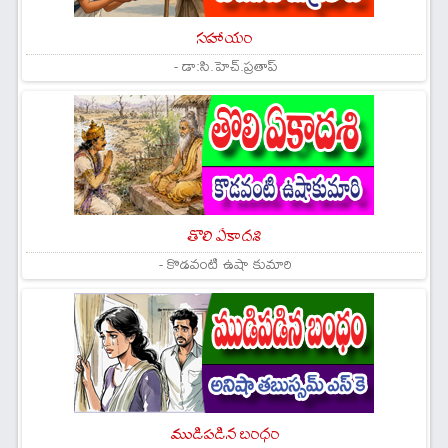
సహాయం
- డా:సి.హెచ్.ప్రతాప్
తొలి ఏకాదశి
- కొడవంటి ఉషా కుమారి
ముడిపడిన బంధం