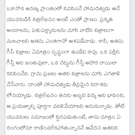
ఒకానొక అరణ్య ప్రాంతంలో నివసించే సోమదత్తుడు అనే
యువకుడికి చిత్రలేఖనం అంటే ఎంతో ప్రాణం. ప్రకృతి
అందాలను, పశుపక్ష్యాదులను చూసి వాటిని చిత్రాలుగా
మలచాలని అతను ఎంతగానో ఆశపడేవాడు. కానీ, అతను
గీసే చిత్రాలు ఏమాత్రం స్పష్టంగా ఉండేవి కావు. ఒక పక్షిని
గీస్తే అది జంతువులా, ఒక చెట్టును గీస్తే అదొక రాయిలా
కనిపించేది. గ్రామ ప్రజలు అతని చిత్రాలను చూసి ఎగతాళి
చేసేవారు. దాంతో సోమదత్తుడు తీవ్రమైన నిరాశకు
లోనయ్యాడు. చిత్రలేఖనం తనకు అబ్బని విద్య అని భావించి,
ఆ ప్రయత్నాన్ని పూర్తిగా వదిలివేయాలని అనుకున్నాడు. తోటి
యువకులు సమాజంలో స్థిరపడుతుంటే, తాను మాత్రం ఏ
రంగంలోనూ రాణించలేకపోతున్నాననే ఆవేదన అతనిని