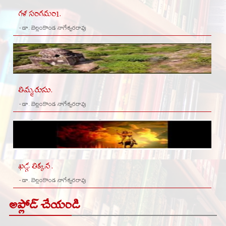
గళ సంగమం1.
- డా. బెల్లంకొండ నాగేశ్వరరావు
తిమ్మరుసు.
- డా. బెల్లంకొండ నాగేశ్వరరావు
ఖడ్గ తిక్కన .
- డా. బెల్లంకొండ నాగేశ్వరరావు
అప్లోడ్ చేయండి