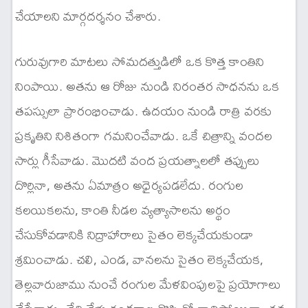
చేయాలని మార్గదర్శనం చేశారు.
గురువుగారి మాటలు సోమదత్తుడిలో ఒక కొత్త కాంతిని
నింపాయి. అతను ఆ రోజు నుండి నిరంతర సాధనను ఒక
తపస్సులా ప్రారంభించాడు. ఉదయం నుండి రాత్రి వరకు
ప్రకృతిని నిశితంగా గమనించేవాడు. ఒకే చిత్రాన్ని వందల
సార్లు గీసేవాడు. మొదటి వంద ప్రయత్నాలలో తప్పులు
దొర్లినా, అతను ఏమాత్రం అధైర్యపడలేదు. రంగుల
కలయికలను, కాంతి నీడల వ్యత్యాసాలను అర్థం
చేసుకోవడానికి నిద్రాహారాలు సైతం లెక్కచేయకుండా
శ్రమించాడు. చలి, ఎండ, వానలను సైతం లెక్కచేయక,
తెల్లవారుజాము నుంచే రంగుల మేళవింపులపై ప్రయోగాలు