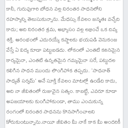
కానీ, గురువుగారి బోధన వల్ల నిరంతర సాధనలోని
రహస్యాన్ని తెలుసుకున్నాను. మేధస్సు కేవలం జన్మతః వచ్చేది
కాదు; అది నిరంతర శ్రమ, అభ్యాసం వల్ల లభించే ఒక దివ్య
శక్తి. ఆరంభంలో ఎదురయ్యే కష్టాలకు భయపడి వెనుకంజ
వేస్తే ఏ విద్య కూడా పట్టుబడదు. లోకంలో ఎంతటి కఠినమైన
కార్యమైనా, ఎంతటి ఉన్నతమైన గమ్యమైనా సరే, పట్టుదల
కలిగిన సాధన ముందు లొంగిపోక తప్పదు. 'సాధనాత్
సాధ్యతే సర్వమ్' అనే సూక్తి కేవలం మాటల్లో ఉండేది కాదు,
అది నా జీవితంలో రుజువైన సత్యం. కాబట్టి, ఎవరూ కూడా
అపజయాలకు కుంగిపోకుండా, తాము ఎంచుకున్న
రంగంలో నిరంతర సాధనను కొనసాగించాలని
కోరుకుంటున్నాను.నాయీ జీవితం మీ నాకే కాక మీ అందరికీ