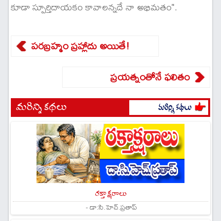
కూడా స్పూర్తిదాయకం కావాలన్నదే నా అభిమతం".
పరబ్రహ్మం ప్రహ్లాదు అయితే!
ప్రయత్నంతోనే ఫలితం
మరిన్ని కథలు
రక్తాక్షరాలు
- డా:సి.హెచ్.ప్రతాప్