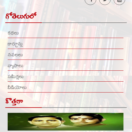
గోతెలుగులో
కథలు
కార్టూన్లు
నవలలు
వ్యాసాలు
సమీక్షలు
వీడియోలు
కొత్తగా