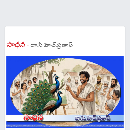
సాధన -
డా:సి.హెచ్.ప్రతాప్