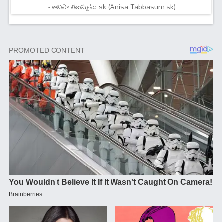
- అనిసా తబస్సుమ్ sk (Anisa Tabbasum sk)