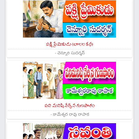
పక్షి ప్రేమికుడు (బాలల కథ)
- చెన్నూరి సుదర్శన్
పని మనిషి నేర్పిన గుణపాఠం
- కామేశ్వర రావు రాపాక