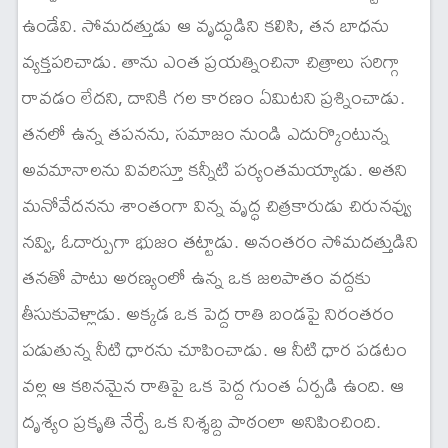
ఉండేవి. సోమదత్తుడు ఆ వృద్ధుడిని కలిసి, తన బాధను
వ్యక్తపరిచాడు. తాను ఎంత ప్రయత్నించినా చిత్రాలు సరిగ్గా
రావడం లేదని, దానికి గల కారణం ఏమిటని ప్రశ్నించాడు.
తనలో ఉన్న తపనను, సమాజం నుండి ఎదుర్కొంటున్న
అవమానాలను వివరిస్తూ కన్నీటి పర్యంతమయ్యాడు. అతని
మనోవేదనను శాంతంగా విన్న వృద్ధ చిత్రకారుడు చిరునవ్వు
నవ్వి, ఓదార్పుగా భుజం తట్టాడు. అనంతరం సోమదత్తుడిని
తనతో పాటు అరణ్యంలో ఉన్న ఒక జలపాతం వద్దకు
తీసుకువెళ్లాడు. అక్కడ ఒక పెద్ద రాతి బండపై నిరంతరం
పడుతున్న నీటి ధారను చూపించాడు. ఆ నీటి ధార పడటం
వల్ల ఆ కఠినమైన రాతిపై ఒక పెద్ద గుంత ఏర్పడి ఉంది. ఆ
దృశ్యం ప్రకృతి నేర్పే ఒక నిశ్శబ్ద పాఠంలా అనిపించింది.