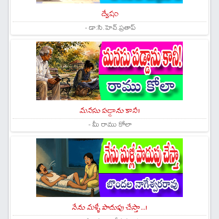
ద్వేషం
- డా:సి.హెచ్.ప్రతాప్
మనసు పడ్డాను కానీ!
- మీ రాము కోలా
నేను మళ్ళీ పొదుపు చేస్తా...!