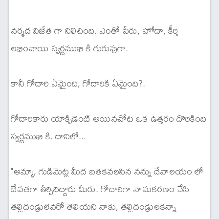
నర్మద విజేత గా నిలిచింది. ఎంతో పేరు, హోదా, కీర్తి
లభించాయి స్వర్ణముఖి కి గురువుగా.
కానీ గోదారి ఏమైంది, గోదారికి ఏమైంది?.
గోదారికారు యాక్సిడెంట్‌ అయినచోట ఒక ఉత్తరం దొరికింది
స్వర్ణముఖి కి. దానిలో...
"అమ్మా, గుడిమెట్ల మీద బతకవలసిన నన్ను దేవాలయం లో
దేవతగా తీర్చిదిద్దారు మీరు. గోదారిగా నామకరణం చేసి
తల్లిదండ్రులెవరో తెలియని నాకు, తల్లిదండ్రులకన్నా