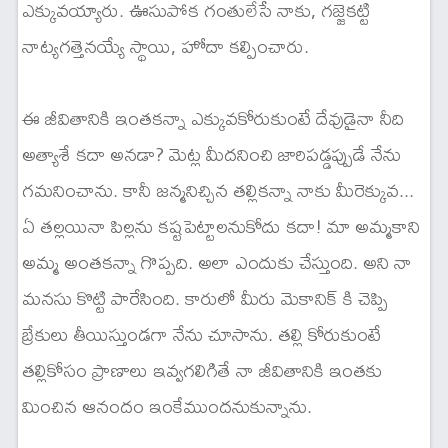
ఎక్కువయ్యారు. ఊసుపోక గంతులేసే నాకు, గజ్జెకట్టి
నాట్యగత్తెనయ్యే స్థాయి, హోదా కల్పించారు.
ఈ జీవితానికి ఇంతకన్నా ఎక్కువకోరుకుంటే దేవుడైనా నీది
అత్యాశే కదా అనడా? మెట్ల మీదనించి జారిపడ్డప్పుడే నేను
గమనించాను. కానీ జన్మనిచ్చిన తల్లికన్నా నాకు మీరెక్కువ...
ఏ తల్లయినా పిల్లను కష్టపెట్టాలనుకోదు కదా! మా అమ్మకాని
అమ్మ అంతకన్నా గొప్పది. అలా ఎందుకు చేస్తుంది. అని నా
మనసు కొట్టి పారేసింది. కారులో మీరు మెకానిక్‌ కి చెప్పి
బ్రేకులు తీయిస్తుండగా నేను చూసాను. తల్లి కోరుకుంటే
తల్లికోసం ప్రాణాలు ఇవ్వగలిగితే నా జీవితానికి ఇంతకు
మించిన ఆనందం ఇంకేముందనుకున్నాను.