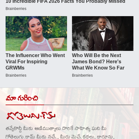
మా గురించి
తవ్వేకొద్దీ మీకు ఆణిముత్యాలు దొరికే సాహిత్య ఘని మీ
గోతెలుగు.కామ్ మీకు నచ్చే , మీరు మెచ్చే కథలు, కార్టూన్లు,