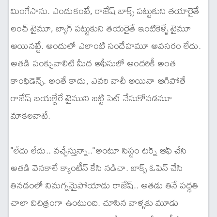
మింగేసాను. ఎందుకంటే, రాజేష్ బాక్స్ పట్టుకుని తయారైతే
లంచ్ టైమూ, బ్యాగ్ పట్టుకుని తయరైతే ఇంటికెళ్ళే టైమూ
అయినట్టే. అందులో ఎలాంటి సందేహమూ అవసరం లేదు.
అతడి పంక్చువాలిటి మీద అఫీసులో అందరికీ అంత
కాంఫిడెన్స్. అంతే కాదు, ఎవరి వాచీ అయినా ఆగిపోతే
రాజేష్ బయల్దేరే టైముని బట్టి సెట్ చేసుకోవడమూ
మాకలవాటే.
"లేదు లేదు.. వచ్చేస్తున్నా.."అంటూ సిస్టం టర్న్ ఆఫ్ చేసి
అతడి వెనకాలే క్యాంటీన్ కేసి నడిచా. బాక్స్ ఓపెన్ చేసి
తినడంలో నిమగ్నమైపోయాడు రాజేష్.. అతడు తినే పద్ధతి
చాలా విచిత్రంగా ఉంటుంది. చూసిన వాళ్ళకు మూడు