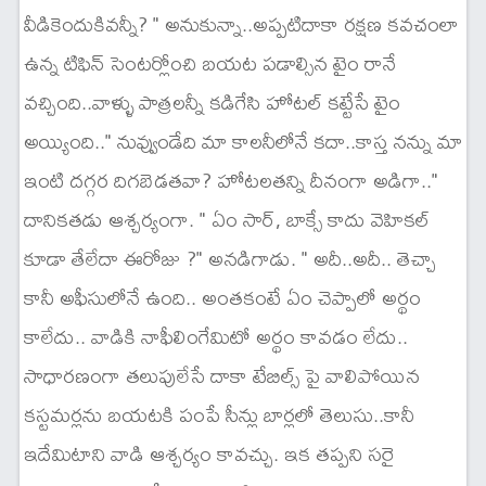
వీడికెందుకివన్నీ? " అనుకున్నా..అప్పటిదాకా రక్షణ కవచంలా
ఉన్న టిఫిన్ సెంటర్లోంచి బయట పడాల్సిన టైం రానే
వచ్చింది..వాళ్ళు పాత్రలన్నీ కడిగేసి హోటల్ కట్టేసే టైం
అయ్యింది.." నువ్వుండేది మా కాలనీలోనే కదా..కాస్త నన్ను మా
ఇంటి దగ్గర దిగబెడతవా? హోటలతన్ని దీనంగా అడిగా.."
దానికతడు ఆశ్చర్యంగా. " ఏం సార్, బాక్సే కాదు వెహికల్
కూడా తేలేదా ఈరోజు ?" అనడిగాడు. " అదీ..అదీ.. తెచ్చా
కానీ అఫీసులోనే ఉంది.. అంతకంటే ఏం చెప్పాలో అర్థం
కాలేదు.. వాడికి నాఫీలింగేమిటో అర్థం కావడం లేదు..
సాధారణంగా తలుపులేసే దాకా టేబిల్స్ పై వాలిపోయిన
కస్టమర్లను బయటకి పంపే సీన్లు బార్లలో తెలుసు..కానీ
ఇదేమిటాని వాడి ఆశ్చర్యం కావచ్చు. ఇక తప్పని సరై