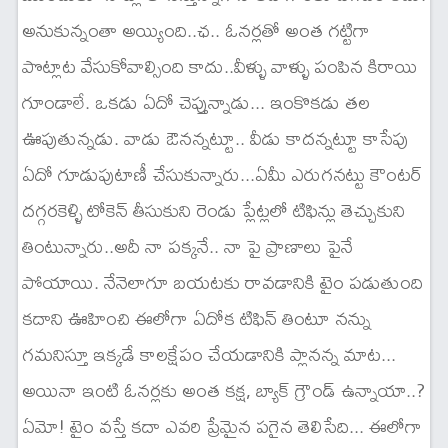
అనుకున్నంతా అయ్యింది..ఛ.. ఓనర్లతో అంత గట్టిగా
పొట్లాట వేసుకోవాల్సింది కాదు..వీళ్ళు వాళ్ళు పంపిన కిరాయి
గూండాలే. ఒకడు ఏదో చెప్తున్నాడు... ఇంకొకడు తల
ఊపుతున్నడు. వాడు ఔనన్నట్టూ.. వీడు కాదన్నట్టూ కాసేపు
ఏదో గూడుపుటాణీ చేసుకున్నారు...ఏమీ ఎరుగనట్టు కౌంటర్
దగ్గరకెళ్ళి టోకెన్ తీసుకుని రెండు ప్లేట్లలో టిఫిన్లు తెచ్చుకుని
తింటున్నారు..అదీ నా పక్కనే.. నా పై ప్రాణాలు పైనే
పోయాయి. నేనెలాగూ బయటకు రావడానికి టైం పడుతుంది
కదాని ఊహించి ఈలోగా ఏదోక టిఫిన్ తింటూ నన్ను
గమనిస్తూ ఇక్కడే కాలక్షేపం చేయడానికి ప్లానన్న మాట...
అయినా ఇంటి ఓనర్లకు అంత కక్ష, బ్యాక్ గ్రౌండ్ ఉన్నాయా..?
ఏమో! టైం వస్తే కదా ఎవరి ప్రేమైన పగైన తెలిసేది... ఈలోగా