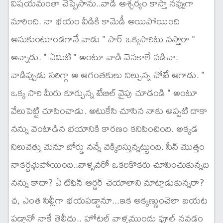
విషయమంతా చెప్పేసాను..వాడి ఆశ్చర్యం కాస్తా నవ్వుగా
మారింది. నా భయం వీడికి కామెడీ అయిపోయింది
అనుకుంటూండగానే వాడు " సార్ ఒక్కసారిటు వస్తారా "
అన్నాడు. " ఏమిటి " అంటూ వాడి వెనకాలే నడిచా.
వాడిప్పుడు సరిగ్గా ఆ ఆగంతకులు నిల్చున్న చోటే ఆగాడు. "
ఒక్క సారి మీరు కూర్చున్న టేబిల్ వైపు చూడండి " అంటూ
వేలుపెట్టి చూపించాడు. అటుకేసి చూసిన నాకు అప్పటి దాకా
నన్ను వెంటాడిన భయానికి కారణం కనిపించింది. అక్కడ
నిలువెత్తు మెనూ బోర్డు నన్నే వెక్కిరిస్తున్నట్టుంది. సీన్ మొత్తం
నాకర్థమైపోయింది..వాళ్ళెవరో ఒకరికొకరు చూపించుకున్నది
నన్ను కాదా? ఏ టిఫిన్ ఆర్డర్ చెయాలాని మాట్లాడుకున్నరా?
ఛ, ఎంత సిల్లీగా భయపడ్డానూ...ఇక అక్కణ్ణుంచెలా బయట
పడ్డానో నాకే తెలీదు.. హోటల్ వాళ్ళముందు ఫూల్ నవడం