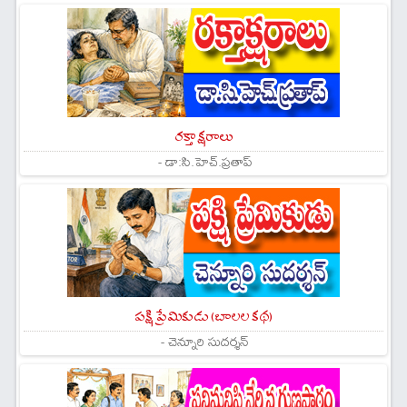
రక్తాక్షరాలు
- డా:సి.హెచ్.ప్రతాప్
పక్షి ప్రేమికుడు (బాలల కథ)
- చెన్నూరి సుదర్శన్