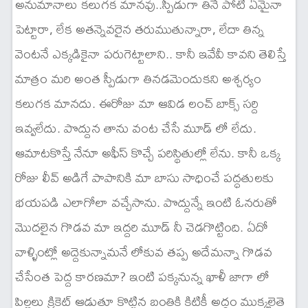
అనుమానాలు కలుగక మానవు..స్పీడుగా తినే పోటీ ఏమైనా
పెట్టారా, లేక అతన్నెవరైన తరుముతున్నారా, లేదా తిన్న
వెంటనే ఎక్కడికైనా పరుగెట్టాలాని.. కానీ ఇవేవీ కావని తెలిస్తే
మాత్రం మరి అంత స్పీడుగా తినడమెందుకని అశ్చర్యం
కలుగక మానదు. ఈరోజు మా ఆవిడ లంచ్ బాక్స్ సర్ది
ఇవ్వలేదు. పొద్దున తాను వంట చేసే మూడ్ లో లేదు.
ఆమాటకొస్తే నేనూ అఫీస్ కొచ్చే పరిస్థితుల్లో లేను. కానీ ఒక్క
రోజు లీవ్ అడిగే పాపానికి మా బాసు సాధించే పద్ధతులకు
భయపడి ఎలాగోలా వచ్చేసాను. పొద్దున్నే ఇంటి ఓనరుతో
మొదలైన గొడవ మా ఇద్దరి మూడ్ నీ చెడగొట్టింది. ఏదో
వాళ్ళింట్లో అద్దెకున్నామనే లోకువ తప్ప అదేమన్నా గొడవ
చేసేంత పెద్ద కారణమా? ఇంటి పక్కనున్న ఖాళీ జాగా లో
పిల్లలు క్రికెట్ ఆడుతూ కొట్టిన బంతికి కిటికీ అద్దం ముక్కలైతె