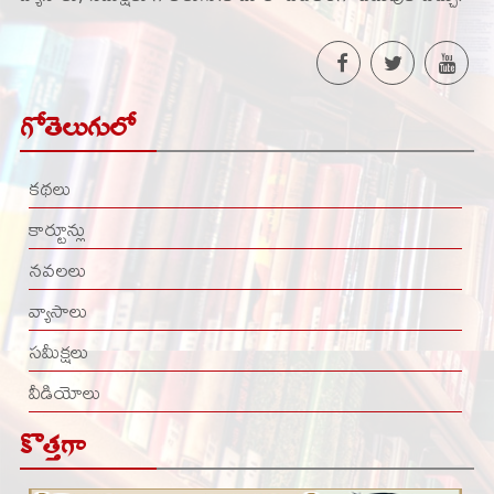
గోతెలుగులో
కథలు
కార్టూన్లు
నవలలు
వ్యాసాలు
సమీక్షలు
వీడియోలు
కొత్తగా