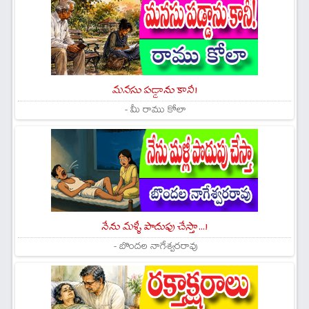
మనసు పడ్డాను కానీ!
- మీ రాము కోలా
నేను మళ్ళీ పొదుపు చేస్తా...!
- బొందల నాగేశ్వరరావు