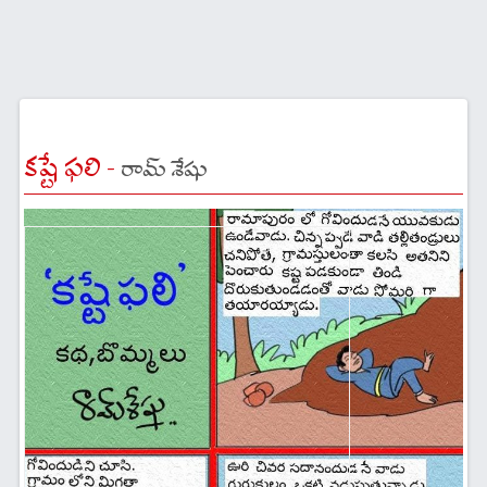
కష్టే ఫలి -
రామ్ శేషు