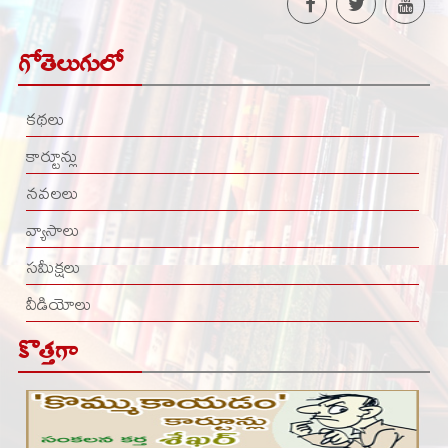
గోతెలుగులో
కథలు
కార్టూన్లు
నవలలు
వ్యాసాలు
సమీక్షలు
వీడియోలు
కొత్తగా