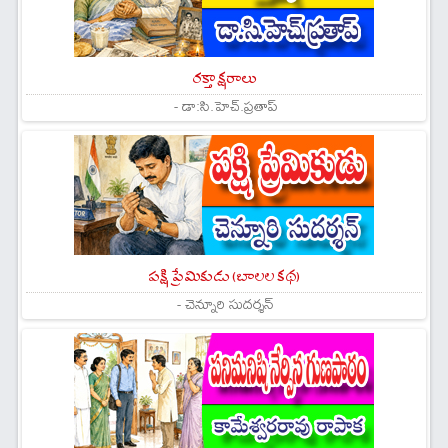
రక్తాక్షరాలు
- డా:సి.హెచ్.ప్రతాప్
పక్షి ప్రేమికుడు (బాలల కథ)
- చెన్నూరి సుదర్శన్