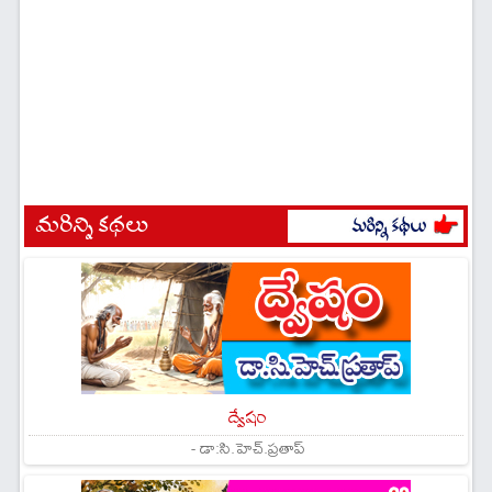
మరిన్ని కథలు
ద్వేషం
- డా:సి.హెచ్.ప్రతాప్