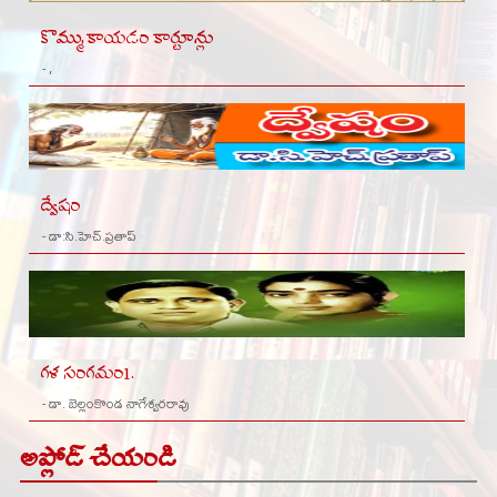
కొమ్ముకాయడం కార్టూన్లు
- ,
ద్వేషం
- డా:సి.హెచ్.ప్రతాప్
గళ సంగమం1.
- డా. బెల్లంకొండ నాగేశ్వరరావు
అప్లోడ్ చేయండి