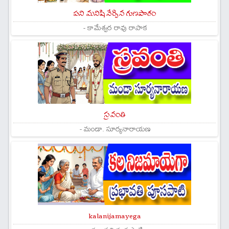
పని మనిషి నేర్పిన గుణపాఠం
- కామేశ్వర రావు రాపాక
స్రవంతి
- మండా. సూర్యనారాయణ
kalanijamayega