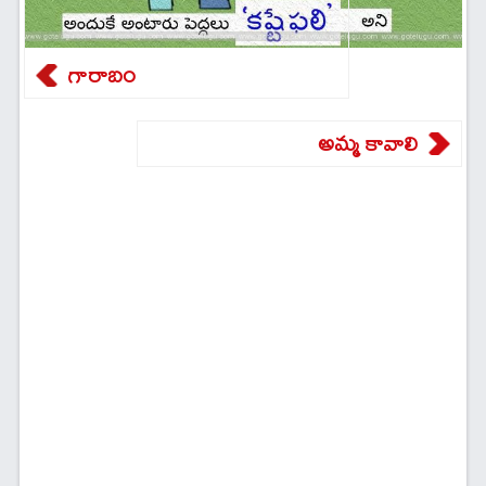
గారాబం
అమ్మ కావాలి