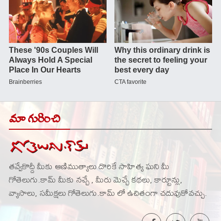
మా గురించి
తవ్వేకొద్దీ మీకు ఆణిముత్యాలు దొరికే సాహిత్య ఘని మీ
గోతెలుగు.కామ్ మీకు నచ్చే , మీరు మెచ్చే కథలు, కార్టూన్లు,
వ్యాసాలు, సమీక్షలు గోతెలుగు.కామ్ లో ఉచితంగా చదువుకోవచ్చు.