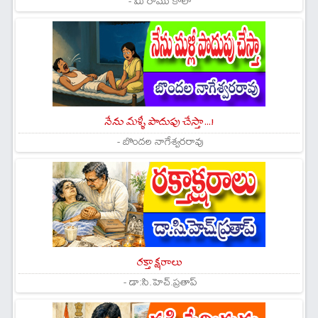
- మీ రాము కోలా
నేను మళ్ళీ పొదుపు చేస్తా...!
- బొందల నాగేశ్వరరావు
రక్తాక్షరాలు
- డా:సి.హెచ్.ప్రతాప్