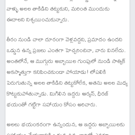
వాళ్ళు అలల తాకిడిని తట్టుకుని, మరింత ముందుకు
ఈదాలని నిశ్చయించుకున్నారు.
తీరం నుండి చాలా దూరంగా వెళ్లవద్దని, ప్రమాదం ఉందని
ఒడ్డున ఉన్న ప్రజలు ఎంతగా హెచ్చరించినా, వారు వినలేదు.
అంతలోనే, ఆ ముగ్గురు అబ్బాయిల గుంపులో నుండి సాత్విక్
అకస్మాత్తుగా కనిపించకుండా పోయాడు! లోపలికి
పెరుగుతున్న అలల తాకిడిని తట్టుకోలేక, అతను అలల మధ్య
కొట్టుకుపోతున్నాడు. మిగిలిన ఇద్దరు ఆర్యన్, ధీరజ్
భయంతో గట్టిగా సహాయం కోసం అరిచారు.
అలలు భయంకరంగా ఉన్నందున, ఆ ఇద్దరు అబ్బాయిలకు