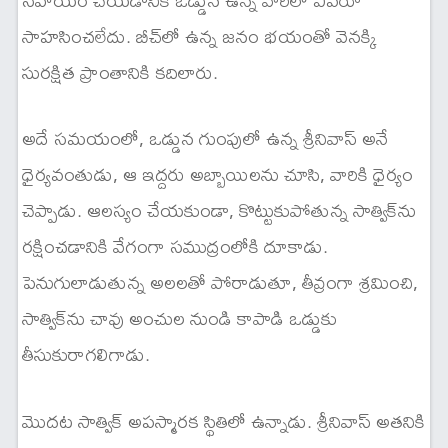
సహాయం చేయడానికి ఒడ్డున ఉన్న వారిలో ఎవరూ
సాహసించలేదు. బీచ్‌లో ఉన్న జనం భయంతో వెనక్కి
సురక్షిత ప్రాంతానికి కదిలారు.
అదే సమయంలో, ఒడ్డున గుంపులో ఉన్న శ్రీనివాస్ అనే
ధైర్యవంతుడు, ఆ ఇద్దరు అబ్బాయిలను చూసి, వారికి ధైర్యం
చెప్పాడు. ఆలస్యం చేయకుండా, కొట్టుకుపోతున్న సాత్విక్‌ను
రక్షించడానికి వేగంగా సముద్రంలోకి దూకాడు.
పెనుగులాడుతున్న అలలతో పోరాడుతూ, తీవ్రంగా శ్రమించి,
సాత్విక్‌ను చావు అంచుల నుండి కాపాడి ఒడ్డుకు
తీసుకురాగలిగాడు.
మొదట సాత్విక్ అపస్మారక స్థితిలో ఉన్నాడు. శ్రీనివాస్ అతనికి