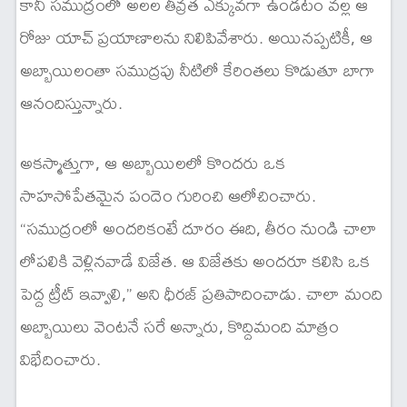
కానీ సముద్రంలో అలల తీవ్రత ఎక్కువగా ఉండటం వల్ల ఆ
రోజు యాచ్ ప్రయాణాలను నిలిపివేశారు. అయినప్పటికీ, ఆ
అబ్బాయిలంతా సముద్రపు నీటిలో కేరింతలు కొడుతూ బాగా
ఆనందిస్తున్నారు.
అకస్మాత్తుగా, ఆ అబ్బాయిలలో కొందరు ఒక
సాహసోపేతమైన పందెం గురించి ఆలోచించారు.
“సముద్రంలో అందరికంటే దూరం ఈది, తీరం నుండి చాలా
లోపలికి వెళ్లినవాడే విజేత. ఆ విజేతకు అందరూ కలిసి ఒక
పెద్ద ట్రీట్ ఇవ్వాలి,” అని ధీరజ్ ప్రతిపాదించాడు. చాలా మంది
అబ్బాయిలు వెంటనే సరే అన్నారు, కొద్దిమంది మాత్రం
విభేదించారు.