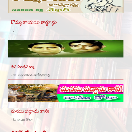
కొమ్ముకాయడం కార్టూన్లు
- ,
గళ సంగమం1.
- డా. బెల్లంకొండ నాగేశ్వరరావు
మనసు పడ్డాను కానీ!
- మీ రాము కోలా