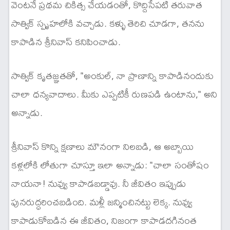
వెంటనే ప్రథమ చికిత్స చేయడంతో, కొద్దిసేపటి తరువాత
సాత్విక్ స్పృహలోకి వచ్చాడు. కళ్ళు తెరిచి చూడగా, తనను
కాపాడిన శ్రీనివాస్ కనిపించాడు.
సాత్విక్ కృతజ్ఞతతో, "అంకుల్, నా ప్రాణాన్ని కాపాడినందుకు
చాలా ధన్యవాదాలు. మీకు ఎప్పటికీ రుణపడి ఉంటాను," అని
అన్నాడు.
శ్రీనివాస్ కొన్ని క్షణాలు మౌనంగా నిలబడి, ఆ అబ్బాయి
కళ్లలోకి లోతుగా చూస్తూ ఇలా అన్నాడు: "చాలా సంతోషం
నాయనా! నువ్వు కాపాడబడ్డావు. నీ జీవితం ఇప్పుడు
పునరుద్ధరించబడింది. మళ్లీ జన్మించినట్టు లెక్క. నువ్వు
కాపాడుకోబడిన ఈ జీవితం, నిజంగా కాపాడదగినంత