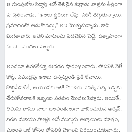
ఆ గుంపులోని సిద్ధార్థ్ అనే తెలివైన కుర్రాడు వాళ్లను తీవ్రంగా
హెచ్చరించాడు. "అలలు స్థిరంగా లేవు, పెరిగి తగ్గుతున్నాయి.
ప్రమాదంతో ఆడుకోవద్దు," అని మొత్తుకున్నాడు. కానీ
మిగతావారు అతని మాటలను పెడచెవిన పెట్టి, ఉత్సాహంగా
పందెం మొదలు పెట్టారు.
అందరూ ఉరకలేస్తూ ఈదడం ప్రారంభించారు. లోపలికి వెళ్లే
కొద్దీ, సముద్రపు అలలు ఉన్నట్టుండి పైకి లేచాయి.
కొద్దిసేపటికే, ఆ యువకులలో కొందరు వెనక్కి వచ్చి ఒడ్డుకు
చేరుకోవడానికి ఇబ్బంది పడటం మొదలుపెట్టారు. అయితే,
తమను తాము చాలా బలవంతులుగా భావించుకునే ఆర్యన్,
ధీరజ్ మరియు సాత్విక్ అనే ముగ్గురు అబ్బాయిలు మాత్రం,
మరింత థ్రిల్ కోసం లోపలికి వెళ్లాలని నిర్ణయించుకున్నారు.