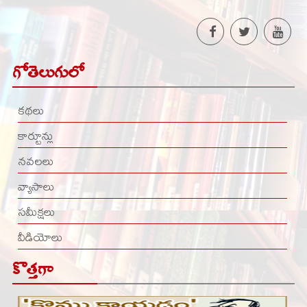
గోతెలుగులో
కథలు
కార్టూన్లు
నవలలు
వ్యాసాలు
సమీక్షలు
వీడియోలు
కొత్తగా