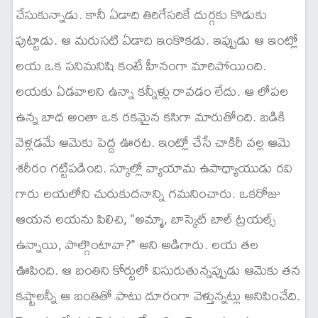
చేసుకున్నాడు. కానీ ఏడాది తిరిగేసరికే దుర్గకు కొడుకు
పుట్టాడు. ఆ మరుసటి ఏడాది ఇంకొకడు. ఇప్పుడు ఆ ఇంట్లో
లయ ఒక పనిమనిషి కంటే హీనంగా మారిపోయింది.
లయకు ఏడవాలని ఉన్నా కన్నీళ్లు రావడం లేదు. ఆ లోపల
ఉన్న బాధ అంతా ఒక రకమైన కసిగా మారుతోంది. బడికి
వెళ్లడమే ఆమెకు పెద్ద ఊరట. ఇంట్లో చేసే చాకిరీ వల్ల ఆమె
శరీరం గట్టిపడింది. స్కూల్లో వ్యాయామ ఉపాధ్యాయుడు రవి
గారు లయలోని చురుకుదనాన్ని గమనించారు. ఒకరోజు
ఆయన లయను పిలిచి, "అమ్మా, బాస్కెట్ బాల్ ట్రయల్స్
ఉన్నాయి, పాల్గొంటావా?" అని అడిగారు. లయ తల
ఊపింది. ఆ బంతిని కోర్టులో విసురుతున్నప్పుడు ఆమెకు తన
కష్టాలన్నీ ఆ బంతితో పాటు దూరంగా వెళ్తున్నట్లు అనిపించేది.