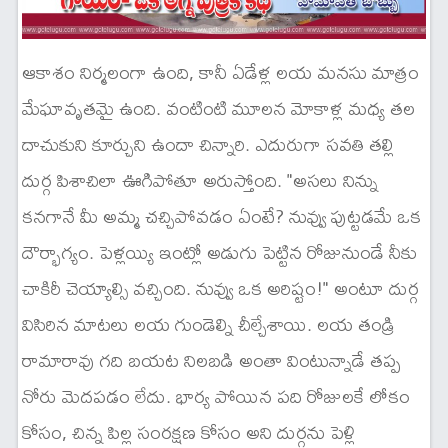
ఆకాశం నిర్మలంగా ఉంది, కానీ ఏడేళ్ల లయ మనసు మాత్రం
మేఘావృతమై ఉంది. వంటింటి మూలన మోకాళ్ల మధ్య తల
దాచుకుని కూర్చుని ఉందా చిన్నారి. ఎదురుగా సవతి తల్లి
దుర్గ పిశాచిలా ఊగిపోతూ అరుస్తోంది. "అసలు నిన్ను
కనగానే మీ అమ్మ చచ్చిపోవడం ఏంటే? నువ్వు పుట్టడమే ఒక
దౌర్భాగ్యం. పెళ్లయ్యి ఇంట్లో అడుగు పెట్టిన రోజునుండే నీకు
చాకిరీ చెయ్యాల్సి వచ్చింది. నువ్వు ఒక అరిష్టం!" అంటూ దుర్గ
విసిరిన మాటలు లయ గుండెల్ని చీల్చేశాయి. లయ తండ్రి
రామారావు గది బయట నిలబడి అంతా వింటున్నాడే తప్ప
నోరు మెదపడం లేదు. భార్య పోయిన పది రోజులకే లోకం
కోసం, చిన్న పిల్ల సంరక్షణ కోసం అని దుర్గను పెళ్లి