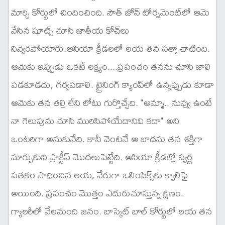
మార్చి కోర్టులో చిందించింది. సౌత్ జోన్ టోర్నమెంట్‌లో ఆమె
వేసిన షూట్స్ చూసి జాతీయ కోచ్‌లు
నివ్వెరపోయారు.ఆసియా క్రీడలలో లయ తన సత్తా చాటింది.
ఆమెకు ఇప్పుడు ఒకటే లక్ష్యం....ప్రపంచం తనను చూసి జాలి
పడకూడదు, గర్వపడాలి. ట్రైనింగ్ క్యాంప్‌లో ఉన్నప్పుడు కూడా
ఆమెకు తన తల్లి లేని లోటు గుర్తొచ్చేది. "అమ్మా.. నువ్వు ఉంటే
నా గెలుపును చూసి మురిసిపోయేదానివి కదా" అని
ఒంటరిగా అనుకునేది. కానీ వెంటనే ఆ బాధను తన శక్తిగా
మార్చుకుని ప్రాక్టీస్ మొదలుపెట్టేది. ఆసియా క్రీడల్లో స్వర్ణ
పతకం సాధించిన లయ, నేరుగా ఒలింపిక్స్‌కు క్వాలిఫై
అయింది. ప్రపంచం మొత్తం ఎదురుచూస్తున్న క్షణం.
గ్యాలరీలో వేలమంది జనం. బాస్కెట్ బాల్ కోర్టులో లయ తన