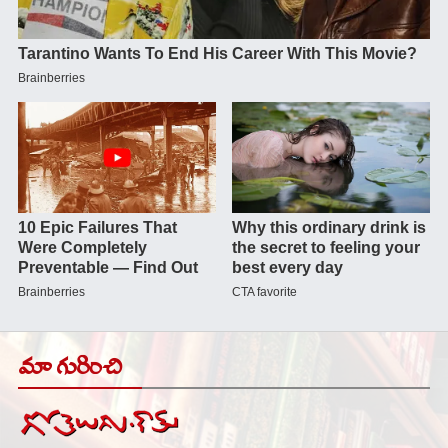
మా గురించి