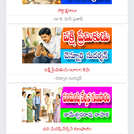
రక్తాక్షరాలు
- డా:సి.హెచ్.ప్రతాప్
పక్షి ప్రేమికుడు (బాలల కథ)
- చెన్నూరి సుదర్శన్
పని మనిషి నేర్పిన గుణపాఠం