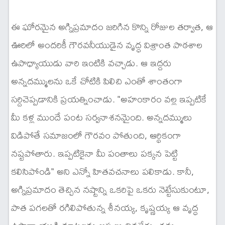
ఈ ఘోరమైన అగ్నిప్రమాదం జరిగిన కొన్ని రోజుల తర్వాత, ఆ
ఊరిలో అందరికీ గౌరవనీయుడైన వృద్ధ విశ్రాంత పాఠశాల
ఉపాధ్యాయుడు వారి ఇంటికి వచ్చాడు. ఆ ఇద్దరు
అన్నదమ్ములను ఒకే చోటికి పిలిచి ఎంతో శాంతంగా
సర్దిచెప్పడానికి ప్రయత్నించాడు. "అహంకారం వల్ల ఇప్పటికే
మీ కళ్ల ముందే పంట సర్వనాశనమైంది. అన్నదమ్ములు
విడిపోతే సమాజంలో గౌరవం పోతుంది, ఆర్థికంగా
నష్టపోతారు. ఇప్పటికైనా మీ పంతాలు పక్కన పెట్టి
కలిసిపోండి" అని ఎన్నో హితవచనాలు పలికాడు. కానీ,
అగ్నిప్రమాదం తెచ్చిన నష్టాన్ని ఒకరిపై ఒకరు నెట్టేసుకుంటూ,
పాత పగలతో రగిలిపోతున్న శీనయ్య, కృష్ణయ్య ఆ వృద్ధ