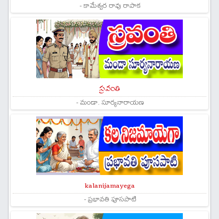
- కామేశ్వర రావు రాపాక
స్రవంతి
- మండా. సూర్యనారాయణ
kalanijamayega
- ప్రభావతి పూసపాటి