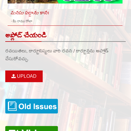
మనసు పడ్డాను కానీ!
- మీ రాము కోలా
అప్లోడ్ చేయండి
రచయితలు, కార్టూనిస్టులు వారి రచన / కార్టూన్లను అప్లోడ్
చేసుకోవచ్చు.
UPLOAD