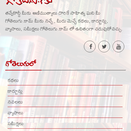
తవ్వేకొద్దీ మీకు ఆణిముత్యాలు దొరికే సాహిత్య ఘని మీ
గోతెలుగు.కామ్ మీకు నచ్చే , మీరు మెచ్చే కథలు, కార్టూన్లు,
వ్యాసాలు, సమీక్షలు గోతెలుగు.కామ్ లో ఉచితంగా చదువుకోవచ్చు.
గోతెలుగులో
కథలు
కార్టూన్లు
నవలలు
వ్యాసాలు
సమీక్షలు