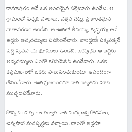
రామాపురం అనే ఒక అందమైన పల్లెటూరు ఉండేది. ఆ
గ్రామంలో పచ్చని పొలాలు, ఎత్తైన చెట్లు, ప్రశాంతమైన
వాతావరణం ఉండేది. ఆ ఊరిలో శీనయ్య, కృష్ణయ్య అనే
ఇద్దరు అన్నదమ్ములు నివసించేవారు. వారిద్దరికీ పక్కపక్కనే
పెద్ద వ్యవసాయ భూములు ఉండేవి. ఒకప్పుడు ఆ ఇద్దరు
అన్నదమ్ములు ఎంతో కలిసిమెలిసి ఉండేవారు. ఒకరి
కష్టసుఖాలలో ఒకరు పాలుపంచుకుంటూ ఆనందంగా
జీవించేవారు. ఊరి ప్రజలందరూ వారి ఐక్యతను చూసి
ముచ్చటపడేవారు.
కొన్ని సంవత్సరాల తర్వాత వారి మధ్య ఆస్తి గొడవలు,
చిన్నపాటి మనస్పర్థలు వచ్చాయి. దాంతో ఇద్దరూ