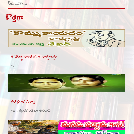
వీడియోలు
కొత్తగా
కొమ్ముకాయడం కార్టూన్లు
- ,
గళ సంగమం1.
- డా. బెల్లంకొండ నాగేశ్వరరావు