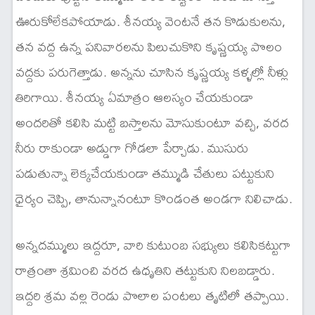
ఊరుకోలేకపోయాడు. శీనయ్య వెంటనే తన కొడుకులను,
తన వద్ద ఉన్న పనివారలను పిలుచుకొని కృష్ణయ్య పొలం
వద్దకు పరుగెత్తాడు. అన్నను చూసిన కృష్ణయ్య కళ్ళల్లో నీళ్లు
తిరిగాయి. శీనయ్య ఏమాత్రం ఆలస్యం చేయకుండా
అందరితో కలిసి మట్టి బస్తాలను మోసుకుంటూ వచ్చి, వరద
నీరు రాకుండా అడ్డుగా గోడలా పేర్చాడు. ముసురు
పడుతున్నా లెక్కచేయకుండా తమ్ముడి చేతులు పట్టుకుని
ధైర్యం చెప్పి, తానున్నానంటూ కొండంత అండగా నిలిచాడు.
అన్నదమ్ములు ఇద్దరూ, వారి కుటుంబ సభ్యులు కలిసికట్టుగా
రాత్రంతా శ్రమించి వరద ఉధృతిని తట్టుకుని నిలబడ్డారు.
ఇద్దరి శ్రమ వల్ల రెండు పొలాల పంటలు తృటిలో తప్పాయి.