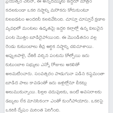
ప్రయత్నం చేసినా, ఈ అన్నదమ్ములు ఇద్దరూ మాత్రం
కదలకుండా ఒకరి నష్టాన్ని మరొకరు కోరుకుంటూ
నిలబడటం అందరినీ కలచివేసింది. చూస్తూ చూస్తూనే క్షణాల
వ్యవధిలో మంటలు ఉధృతమై ఇద్దరి కల్లాల్లో ఉన్న విలువైన
పంట మొత్తం బూడిదైపోయింది. ఈ మొండితనం వల్ల
రెండు కుటుంబాలు తీవ్ర ఆర్థిక నష్టాన్ని చవిచూశాయి.
అప్పులపాలై, చేతికి వచ్చిన పంటను కోల్పోయి ఇరు
కుటుంబాల సభ్యులు ఎన్నో రోజులు ఆకలితో
అలమటించారు. సంవత్సరం పొడుగునా పడిన కష్టమంతా
బూడిద పాలు కావడంతో ఇరు ఇళ్లల్లోనూ చీకట్లు
అలుముకున్నాయి. పిల్లల చదువులకు, ఇంటి అవసరాలకు
డబ్బులు లేక మానసికంగా ఎంతో కుంగిపోయారు. ఒకరిపై
ఒకరికి ద్వేషం మరింత పెరిగింది.