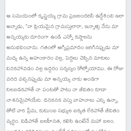
ఆ సమయంలో కృష్ణయ్య గ్రామ ప్రజలందరినీ ఉద్దేశించి ఇలా
అన్నాడు, "నా ప్రియమైన గ్రామస్తులారా, ఇన్నాళ్లు నేను మా
అన్నయ్యకు దూరంగా ఉండి ఎన్నో కష్టాలను
అనుభవించాను. గతంలో అగ్నిప్రమాదం జరిగినప్పుడు మా
మధ్య ఉన్న అహంకారం వల్ల, పెద్దలు చెప్పిన మాటలు
వినకపోవడం వల్ల ఇద్దరం సర్వస్వం కోల్పోయాము. ఈ రోజు
వరద వచ్చినప్పుడు మా అన్నయ్య నాకు అండగా
నిలబడకపోతే నా పంటతో పాటు నా జీవితం కూడా
నాశనమైపోయేది. ధనకనక వస్తు వాహనాలు ఎన్ని ఉన్నా,
తోటి వారి ప్రేమ, కుటుంబ సభ్యుల ఐక్యత లేకపోతే జీవితం
వ్యర్థం. విడిపోతే బలహీనత, కలిసి ఉంటేనే మహా బలం.