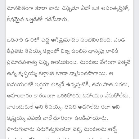
మానసికంగా కూడా వారు ఎప్పుడూ ఏదో ఒక అసంతృప్తితో,
తీవ్రమైన ఒత్తిడితో గడిపేవారు.
ఒకసారి ఊరిలో పెద్ద అగ్నిప్రమాదం సంభవించింది. ఎండ
తీవ్రతకు శీనయ్య కల్లంలో నిల్వ ఉంచిన ధాన్యపు రాశికి
ప్రమాదవశాత్తు నిప్పు అంటుకుంది. మంటలు వేగంగా పక్కనే
ఉన్న కృష్ణయ్య కల్లానికి కూడా వ్యాపించసాగాయి. ఆ
సమయంలో ఇద్దరూ అక్కడే ఉన్నప్పటికీ, తమ పాత పగలు,
అహంకారం కారణంగా ఒకరికొకరు సహాయం చేసుకోలేదు.
నాకెందుకులే అని శీనయ్య, తనని అడగలేదు కదా అని
కృష్ణయ్య ఎవరికి వారే దూరంగా ఉండిపోయారు.
పొరుగువారు పరుగెత్తుకుంటూ వచ్చి మంటలను ఆర్పే