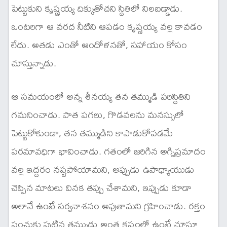
పెట్టుకుని కృష్ణయ్య దిక్కుతోచని స్థితిలో నిలబడ్డాడు.
ఒంటరిగా ఆ వరద నీటిని ఆపడం కృష్ణయ్య వల్ల కావడం
లేదు. అతడు ఎంతో ఆందోళనతో, సహాయం కోసం
చూస్తున్నాడు.
ఆ సమయంలో అన్న శీనయ్య తన తమ్ముడి పరిస్థితిని
గమనించాడు. పాత పగలు, గొడవలను మనస్సులో
పెట్టుకోకుండా, తన తమ్ముడిని కాపాడుకోవడమే
పరమావధిగా భావించాడు. గతంలో జరిగిన అగ్నిప్రమాదం
వల్ల ఇద్దరం నష్టపోయామని, అప్పుడు ఉపాధ్యాయుడు
చెప్పిన మాటలు వినక తప్పు చేశామని, ఇప్పుడు కూడా
అలానే ఉంటే సర్వనాశనం అవుతామని గ్రహించాడు. రక్తం
పంచుకు పుట్టిన తమ్ముడు అంత కష్టంలో ఉంటే చూస్తూ