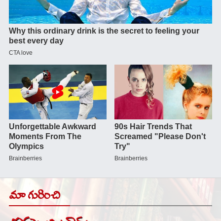
మా గురించి