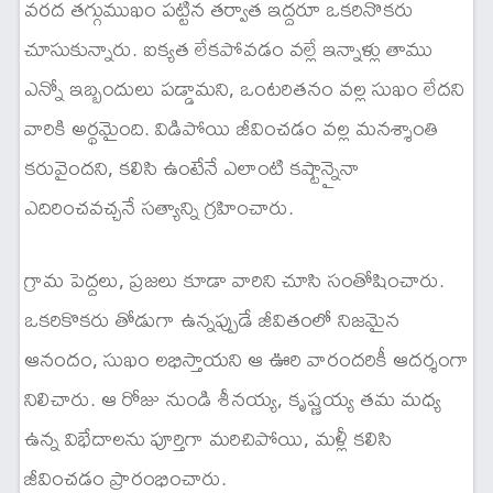
వరద తగ్గుముఖం పట్టిన తర్వాత ఇద్దరూ ఒకరినొకరు
చూసుకున్నారు. ఐక్యత లేకపోవడం వల్లే ఇన్నాళ్లు తాము
ఎన్నో ఇబ్బందులు పడ్డామని, ఒంటరితనం వల్ల సుఖం లేదని
వారికి అర్థమైంది. విడిపోయి జీవించడం వల్ల మనశ్శాంతి
కరువైందని, కలిసి ఉంటేనే ఎలాంటి కష్టాన్నైనా
ఎదిరించవచ్చనే సత్యాన్ని గ్రహించారు.
గ్రామ పెద్దలు, ప్రజలు కూడా వారిని చూసి సంతోషించారు.
ఒకరికొకరు తోడుగా ఉన్నప్పుడే జీవితంలో నిజమైన
ఆనందం, సుఖం లభిస్తాయని ఆ ఊరి వారందరికీ ఆదర్శంగా
నిలిచారు. ఆ రోజు నుండి శీనయ్య, కృష్ణయ్య తమ మధ్య
ఉన్న విభేదాలను పూర్తిగా మరిచిపోయి, మళ్లీ కలిసి
జీవించడం ప్రారంభించారు.