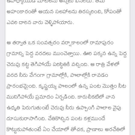
ఉపాధ్యాయుడి మాటలను అస్సలు వినలేదు. తమ
అహంకారంతో ఆయన సలహాలను తిరస్కరించి, కోపంతో
ఎవరి దారిన వారు వెళ్ళిపోయారు.
ఆ తర్వాత ఒక సంవత్సరం వర్షాకాలంలో రామాపురం
గ్రామాన్ని పెద్ద వరదలు ముంచెత్తాయి. ఊరి పక్కన ఉన్న పెద్ద
చెరువు కట్ట తెగిపోయే పరిస్థితికి వచ్చింది. ఆ రాత్రి వేళలో
వరద నీరు వేగంగా గ్రామాల్లోకి, పొలాల్లోకి రావడం
ప్రారంభమైంది. కృష్ణయ్య పొలంలో ఉన్న పంట మొత్తం నీట
మునిగిపోయే ప్రమాదం ఏర్పడింది. కారుచీకటిలో వాన
ఉధృతి పెరుగుతుంటే చెరువు నీరు ఉప్పొంగి పొలాల వైపు
దూసుకురాసాగింది. చేతికొచ్చిన పంట కళ్లముందే
కొట్టుకుపోతుంటే ఏం చేయాలో తోచక, ప్రాణాలు అరచేతిలో