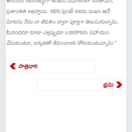
అందరం కలిసికట్టుగా ఉంటేనే సమాజంలో సంతోషం,
ప్రశాంతత లభిస్తాయి. కలిసి వుంటే కలదు సుఖం అనే
మాటను నేను నా జీవితం ద్వారా పూర్తిగా తెలుసుకున్నాను.
మీరందరూ కూడా ఎల్లప్పుడూ ఒకరికొకరు సహాయం
చేసుకుంటూ, ఐక్యతతో జీవించాలని కోరుకుంటున్నాను."
పాత్రధారి
భ్రమ