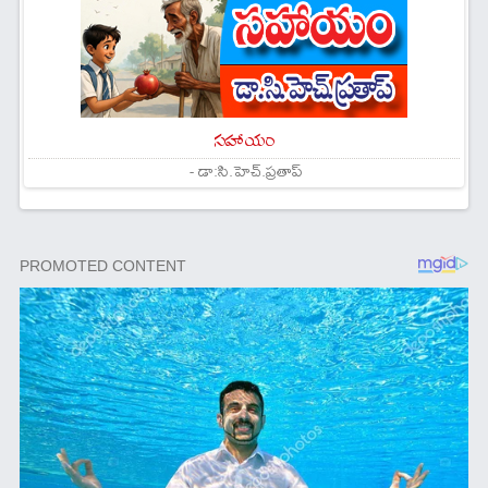
సహాయం
- డా:సి.హెచ్.ప్రతాప్