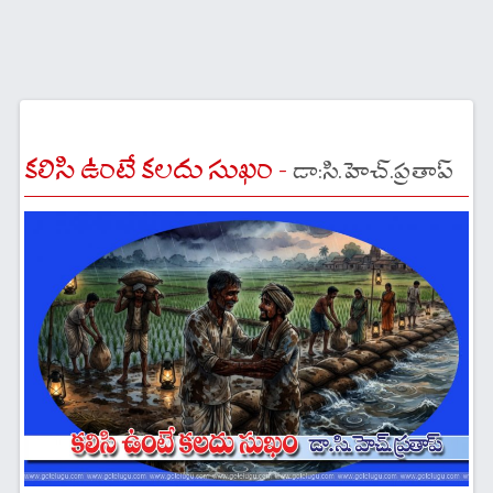
కలిసి ఉంటే కలదు సుఖం -
డా:సి.హెచ్.ప్రతాప్