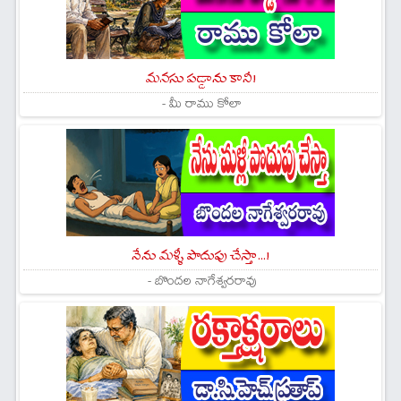
మనసు పడ్డాను కానీ!
- మీ రాము కోలా
నేను మళ్ళీ పొదుపు చేస్తా...!
- బొందల నాగేశ్వరరావు