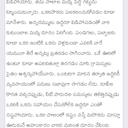
విడిపోయారు. తమ పొలాల మధ్య పెద్ద గట్టును
నిర్మించుకున్నారు. ఒకరినొకరు పలకరించుకోవడం కూడా
మానేశారు. అన్నదమ్ములు ఇద్దరూ విడిపోవడంతో వారి
కుటుంబాల మధ్య దూరం పెరిగింది. పండగలు, పబ్బాలకు
కూడా ఒకరి ఇంటికి ఒకరు వెళ్లకుండా ఎవరికి వారే
యమునా తీరే అన్నట్లు బ్రతకడం సాగించారు. ఒకే ఊరిలో
ఉంటూ కూడా అపరిచితుల్లా తిరగడం చూసి గ్రామస్తులు
సైతం ఆశ్చర్యపోయేవారు. ఒంటరిగా మారిన తర్వాత ఇద్దరికీ
వ్యవసాయంలో పనులు సజావుగా సాగడం లేదు. కూలీల
కొరత వచ్చినప్పుడు, నీటి పారుదల సమస్యలు తలెత్తినప్పుడు
ఒకరికి ఒకరు సహాయం చేసుకోలేక ఇద్దరూ ఎంతో
నష్టపోయారు. ఒకరి పొలంలో కష్టం వస్తే మరొకరు చూస్తూ
ఊరుకునే అహంకారం వారిని మరింత దూరం చేసింది.