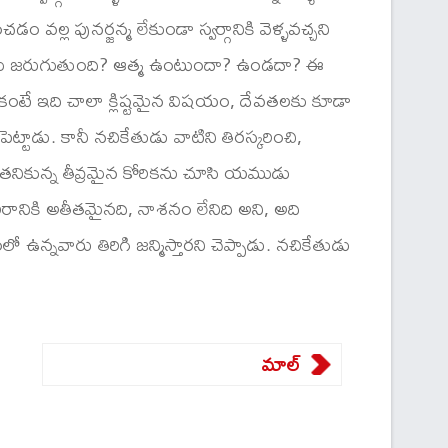
వల్ల పునర్జన్మ లేకుండా స్వర్గానికి వెళ్ళవచ్చని
ఏమి జరుగుతుంది? ఆత్మ ఉంటుందా? ఉండదా? ఈ
టే ఇది చాలా క్లిష్టమైన విషయం, దేవతలకు కూడా
టాడు. కానీ నచికేతుడు వాటిని తిరస్కరించి,
తనికున్న తీవ్రమైన కోరికను చూసి యముడు
ీరానికి అతీతమైనది, నాశనం లేనిది అని, అది
ఉన్నవారు తిరిగి జన్మిస్తారని చెప్పాడు. నచికేతుడు
మాల్