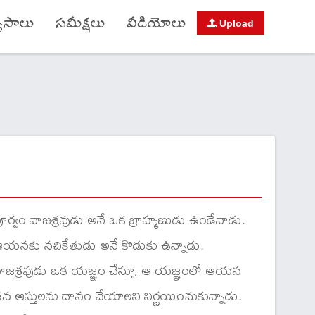
యాసాలు
సమీక్షలు
వీడియోలు
Upload
ూర్వం వాజశ్రవుడు అనే ఒక బ్రాహ్మణుడు ఉండేవాడు.
యనకు నచికేతుడు అనే కొడుకు ఉన్నాడు.
ాజశ్రవుడు ఒక యజ్ఞం చేస్తూ, ఆ యజ్ఞంలో ఆయన
న ఆస్తులను దానం చేయాలని నిర్ణయించుకున్నాడు.