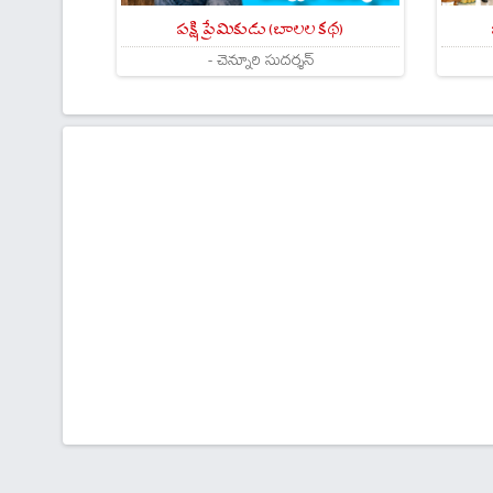
పక్షి ప్రేమికుడు (బాలల కథ)
- చెన్నూరి సుదర్శన్