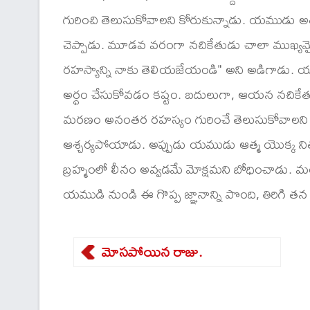
గురించి తెలుసుకోవాలని కోరుకున్నాడు. యముడు అతనికి 
చెప్పాడు. మూడవ వరంగా నచికేతుడు చాలా ముఖ్య
రహస్యాన్ని నాకు తెలియజేయండి" అని అడిగాడు. 
అర్థం చేసుకోవడం కష్టం. బదులుగా, ఆయన నచికేతుడిక
మరణం అనంతర రహస్యం గురించే తెలుసుకోవాలని పట్
ఆశ్చర్యపోయాడు. అప్పుడు యముడు ఆత్మ యొక్క నిత్యత్
బ్రహ్మంలో లీనం అవ్వడమే మోక్షమని బోధించాడు. మంచి 
యముడి నుండి ఈ గొప్ప జ్ఞానాన్ని పొంది, తిరిగి తన ల
మోసపోయిన రాజు.