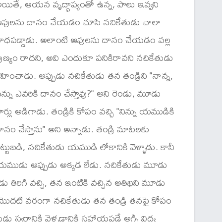
యితే, ఆయన వృద్ధాప్యంతో ఉన్న, పాలు ఇవ్వని
వులను దానం చేయడం చూసి నచికేతుడు చాలా
ాధపడ్డాడు. అలాంటి ఆవులను దానం చేయడం వల్ల
ుణ్యం రాదని, అవి ఎందుకూ పనికిరావని నచికేతుడు
్రహించాడు. అప్పుడు నచికేతుడు తన తండ్రిని "నాన్న,
న్ను ఎవరికి దానం చేస్తావు?" అని రెండు, మూడు
ార్లు అడిగాడు. తండ్రికి కోపం వచ్చి "నిన్ను యముడికి
ానం చేస్తాను" అని అన్నాడు. తండ్రి మాటలకు
ట్టుబడి, నచికేతుడు యముడి లోకానికి వెళ్ళాడు. కానీ
ముడు అప్పుడు అక్కడ లేడు. నచికేతుడు మూడు
రిగి వచ్చి, తన ఇంటికి వచ్చిన అతిథిని మూడు
. మొదటి వరంగా నచికేతుడు తన తండ్రి తనపై కోపం
్వర్గానికి వెళ్ళడానికి సహాయపడే అగ్ని విద్య