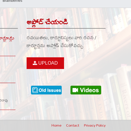
అప్లోడ్ చేయండి
రచయితలు, కార్టూనిస్టులు వారి రచన /
్టూన్లు
కార్టూన్లను అప్లోడ్ చేసుకోవచ్చు.
UPLOAD
వరరావు
Home
Contact
Privacy Policy