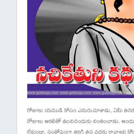
రోజులు యముడి కోసం ఎదురుచూశాడు, ఏమీ తినకుండ
రోజులు ఆకలితో ఉంచినందుకు చింతించాడు. అందుకు 
లేకుండా, సంతోషంగా తిరిగి తన వద్దకు రావాలని కోర