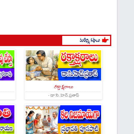
రక్తాక్షరాలు
- డా:సి.హెచ్.ప్రతాప్