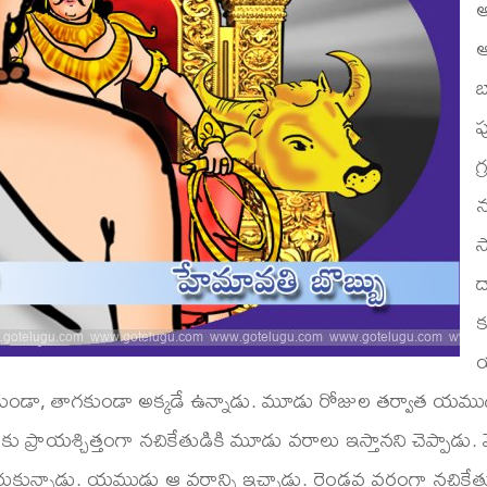
అ
ఆ
బ
ప
గ
న
స
ద
క
య
ా, తాగకుండా అక్కడే ఉన్నాడు. మూడు రోజుల తర్వాత యముడు తి
ప్రాయశ్చిత్తంగా నచికేతుడికి మూడు వరాలు ఇస్తానని చెప్పాడు
ుకున్నాడు. యముడు ఆ వరాన్ని ఇచ్చాడు. రెండవ వరంగా నచికేతుడు స