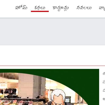
హోమ్
కథలు
కార్టూన్లు
నవలలు
వ్
త
మ
వ
ఆ