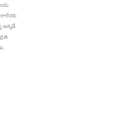
ుందు
 రాలేదని
ే ఇక్కడే
్రత
డు.