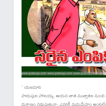
' యజమాని
పొదుపుల పోలయ్య. ఆయన తాత ముత్తాతల నుంచి
దుకాణం నడుపుతున్నా ఎవరికీ మధుమేహం అంటలేదు.