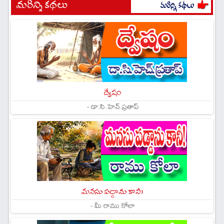
మరిన్ని కథలు
ద్వేషం
- డా:సి.హెచ్.ప్రతాప్
మనసు పడ్డాను కానీ!
- మీ రాము కోలా