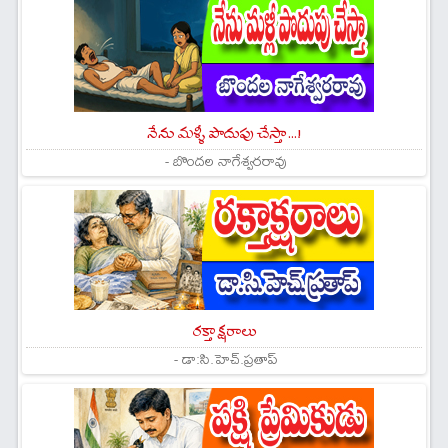
నేను మళ్ళీ పొదుపు చేస్తా...!
- బొందల నాగేశ్వరరావు
రక్తాక్షరాలు
- డా:సి.హెచ్.ప్రతాప్