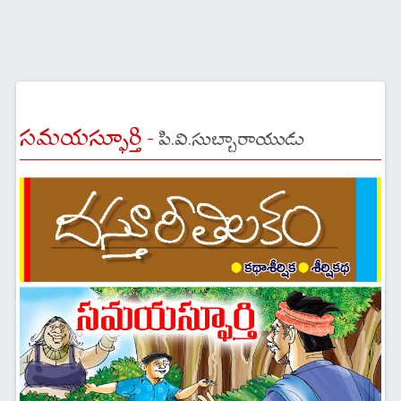
సమయస్ఫూర్తి -
పి.వి.సుబ్బారాయుడు