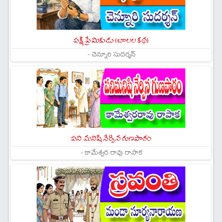
పక్షి ప్రేమికుడు (బాలల కథ)
- చెన్నూరి సుదర్శన్
పని మనిషి నేర్పిన గుణపాఠం
- కామేశ్వర రావు రాపాక