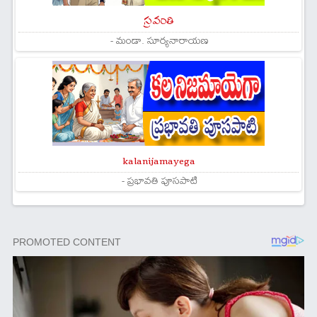
స్రవంతి
- మండా. సూర్యనారాయణ
kalanijamayega
- ప్రభావతి పూసపాటి