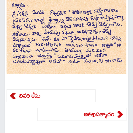
చివరి కేసు
అతిథిసత్కారం