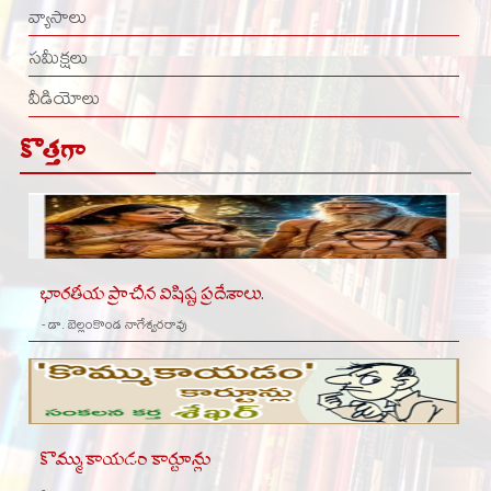
వ్యాసాలు
సమీక్షలు
వీడియోలు
కొత్తగా
భారతీయ ప్రాచీన విషిష్ట ప్రదేశాలు.
- డా. బెల్లంకొండ నాగేశ్వరరావు
కొమ్ముకాయడం కార్టూన్లు
- ,