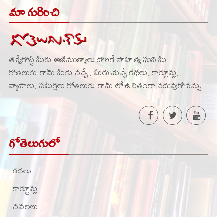
మా గురించి
తవ్వేకొద్దీ మీకు ఆణిముత్యాలు దొరికే సాహిత్య ఘని మీ
గోతెలుగు.కామ్ మీకు నచ్చే , మీరు మెచ్చే కథలు, కార్టూన్లు,
వ్యాసాలు, సమీక్షలు గోతెలుగు.కామ్ లో ఉచితంగా చదువుకోవచ్చు.
గోతెలుగులో
కథలు
కార్టూన్లు
నవలలు