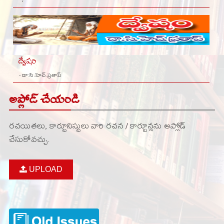
ద్వేషం
- డా:సి.హెచ్.ప్రతాప్
అప్లోడ్ చేయండి
రచయితలు, కార్టూనిస్టులు వారి రచన / కార్టూన్లను అప్లోడ్
చేసుకోవచ్చు.
UPLOAD