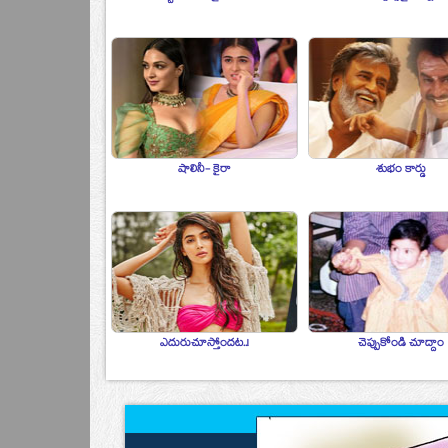
షాలినీ- కైరా
శుభం కార్డు
ఎదురుచూస్తోందట..!
చెప్పుకోండి చూద్దాం