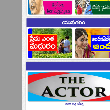
లఘు చిత్ర సమీక్ష