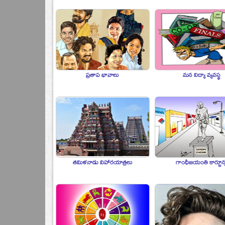
ప్రతాప భావాలు
మన విద్యా వ్యవస్థ
తమిళనాడు విహారయాత్రలు
గాంధీజయంతి కార్టూన్