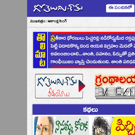
ఈ సంచికలో
ముఖచిత్రం : ఆకాంక్ష సింగ్