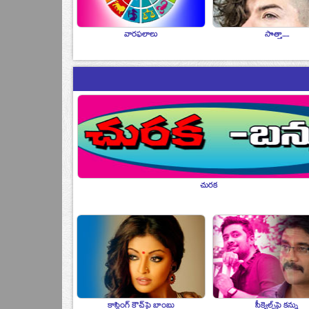
వారఫలాలు
సొత్తా.....
చురక
కాస్టింగ్‌ కౌచ్‌పై బాంబు
సీక్వెల్స్‌పై కన్ను