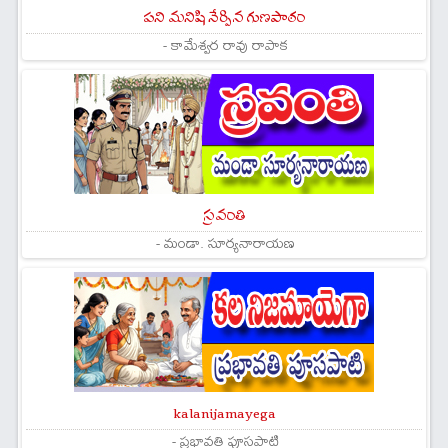
పని మనిషి నేర్పిన గుణపాఠం
- కామేశ్వర రావు రాపాక
స్రవంతి
- మండా. సూర్యనారాయణ
kalanijamayega
- ప్రభావతి పూసపాటి