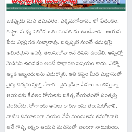
ఒకప్పుడు మన భీమవరం, పశ్చిమగోదావరి లో పేదరికం,
కష్టాల మధ్య పెరిగిన ఒక యువకుడు ఉండేవాడు. ఆయన
పేరు ఎర్రప్రగడ సుబ్బారావు. చిన్నప్పటి నుంచే చదువుపై
అమితమైన ఆసక్తి, తెలుసుకోవాలనే తపన ఉండేవి. అప్పట్లో
మెడిసిన్ చదవడం అంటే సాధారణ విషయం కాదు. ఎన్నో
ఆర్థిక ఇబ్బందులను ఎదుర్కొని, అతి కష్టం మీద మద్రాసులో
వైద్య విద్యను పూర్తి చేశారు. వైద్యుడిగా సేవలు అందిస్తున్నా,
ఆయనకు కేవలం రోగులకు చికిత్స చేయడంతో సంతృప్తి
చెందలేదు. రోగాలకు అసలు కారణాలను తెలుసుకోవాలి,
వాటిని సమూలంగా నయం చేసే మందులను కనుగొనాలి
అనే గొప్ప లక్ష్యం ఆయన మనసులో బలంగా నాటుకుంది.