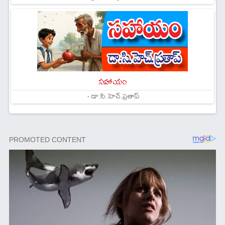
సహాయం
- డా:సి.హెచ్.ప్రతాప్