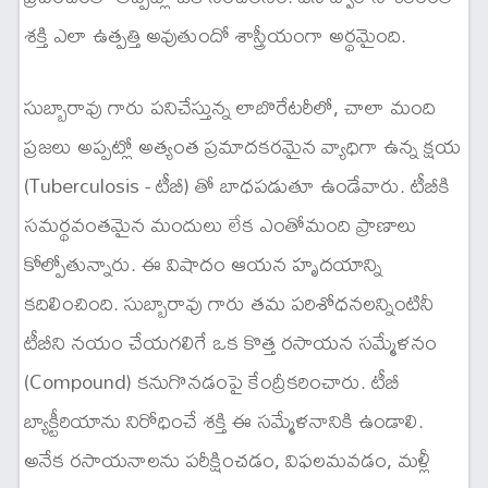
శక్తి ఎలా ఉత్పత్తి అవుతుందో శాస్త్రీయంగా అర్థమైంది.
సుబ్బారావు గారు పనిచేస్తున్న లాబొరేటరీలో, చాలా మంది
ప్రజలు అప్పట్లో అత్యంత ప్రమాదకరమైన వ్యాధిగా ఉన్న క్షయ
(Tuberculosis - టీబీ) తో బాధపడుతూ ఉండేవారు. టీబీకి
సమర్థవంతమైన మందులు లేక ఎంతోమంది ప్రాణాలు
కోల్పోతున్నారు. ఈ విషాదం ఆయన హృదయాన్ని
కదిలించింది. సుబ్బారావు గారు తమ పరిశోధనలన్నింటినీ
టీబీని నయం చేయగలిగే ఒక కొత్త రసాయన సమ్మేళనం
(Compound) కనుగొనడంపై కేంద్రీకరించారు. టీబీ
బ్యాక్టీరియాను నిరోధించే శక్తి ఈ సమ్మేళనానికి ఉండాలి.
అనేక రసాయనాలను పరీక్షించడం, విఫలమవడం, మళ్లీ