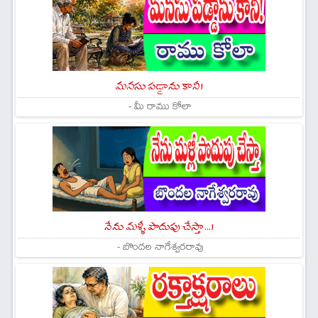
మనసు పడ్డాను కానీ!
- మీ రాము కోలా
నేను మళ్ళీ పొదుపు చేస్తా...!
- బొందల నాగేశ్వరరావు