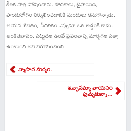
కీలక పాత్ర పోషించారు. బొదకాలు, టైఫాయిడ్,
పాండురోగం నిర్ములించడానికి మందులు కనుగొన్నాడు.
ఆయన జీవితం, పేదరికం ఎప్పుడూ ఒక అడ్డంకి కాదు,
అంకితభావం, పట్టుదల ఉంటే ప్రపంచాన్ని మార్చగల సత్తా
ఉంటుంది అని నిరూపించింది.
వ్యాపార మర్మం.
ఇచ్చానమ్మా వాయనం
పుచ్చుకున్నా...