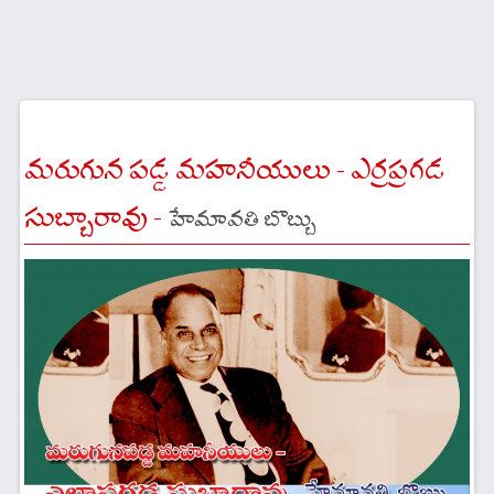
మరుగున పడ్డ మహనీయులు - ఎర్రప్రగడ
సుబ్బారావు -
హేమావతి బొబ్బు