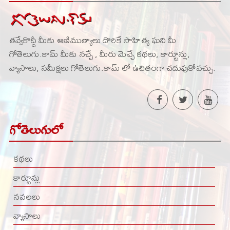
తవ్వేకొద్దీ మీకు ఆణిముత్యాలు దొరికే సాహిత్య ఘని మీ
గోతెలుగు.కామ్ మీకు నచ్చే , మీరు మెచ్చే కథలు, కార్టూన్లు,
వ్యాసాలు, సమీక్షలు గోతెలుగు.కామ్ లో ఉచితంగా చదువుకోవచ్చు.
గోతెలుగులో
కథలు
కార్టూన్లు
నవలలు
వ్యాసాలు