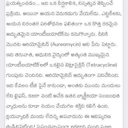
ప్రయత్నించడం... ఇది ఒక దీర్ఘకాలిక, నిస్సత్తువ తెప్పించే
ప్రక్రియ. అయినా ఆయన వెనుకడుగు వేయలేదు. ఎట్టకేలకు,
ఆయన నిరంతర పరిశోధనల ఫలితంగా ఒక కొత్త రకమైన
అద్భుతమైన యాంటీబయాటిక్‌ను కనుగొన్నారు. దీనికి
మొదట ఆరియోమైసిన్ (Aureomycin) అని పేరు పెట్టారు.
ఇది తరువాత, ఆధునిక వైద్యంలో అత్యంత ముఖ్యమైన
యాంటీబయాటిక్‌లలో ఒకటైన టెట్రాసైక్లిన్ (Tetracycline)
గుంపుకు చెందినది. ఆరియోమైసిన్ అద్భుతంగా పనిచేసింది.
ఇది కేవలం టీబీ పైనే కాకుండా, అంతకు ముందు మందులు
లేని టైఫస్, కలరా వంటి అనేక ఇతర బ్యాక్టీరియా సంబంధిత
వ్యాధులను కూడా నయం చేయగల శక్తిని కలిగి ఉంది.
క్షయవ్యాధికి మందు లేదన్న అపవాదును ఈ ఆవిష్కరణ
తుడిచిపెట్టింది! ప్రపంచవ్యాప్తంగా లక్షలాది మంది ప్రజల