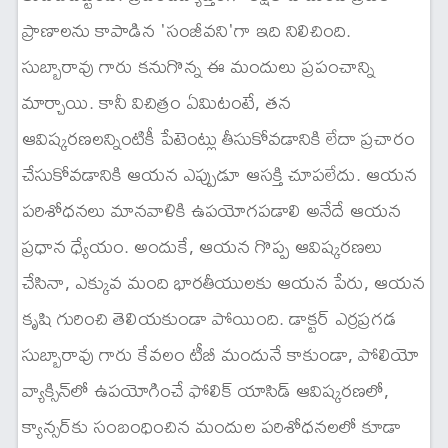
ప్రాణాలను కాపాడిన 'సంజీవని'గా ఇది నిలిచింది.
సుబ్బారావు గారు కనుగొన్న ఈ మందులు ప్రపంచాన్ని
మార్చాయి. కానీ విచిత్రం ఏమిటంటే, తన
ఆవిష్కరణలన్నింటికీ పేటెంట్లు తీసుకోవడానికి లేదా ప్రచారం
చేసుకోవడానికి ఆయన ఎప్పుడూ ఆసక్తి చూపలేదు. ఆయన
పరిశోధనలు మానవాళికి ఉపయోగపడాలి అనేదే ఆయన
ప్రధాన ధ్యేయం. అందుకే, ఆయన గొప్ప ఆవిష్కరణలు
చేసినా, ఎక్కువ మంది భారతీయులకు ఆయన పేరు, ఆయన
కృషి గురించి తెలియకుండా పోయింది. డాక్టర్ ఎర్రప్రగడ
సుబ్బారావు గారు కేవలం టీబీ మందునే కాకుండా, పోలియో
వ్యాక్సిన్‌లో ఉపయోగించే ఫోలిక్ యాసిడ్ ఆవిష్కరణలో,
క్యాన్సర్‌కు సంబంధించిన మందుల పరిశోధనలలో కూడా