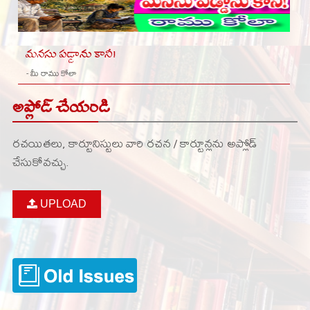
మనసు పడ్డాను కానీ!
- మీ రాము కోలా
అప్లోడ్ చేయండి
రచయితలు, కార్టూనిస్టులు వారి రచన / కార్టూన్లను అప్లోడ్
చేసుకోవచ్చు.
UPLOAD