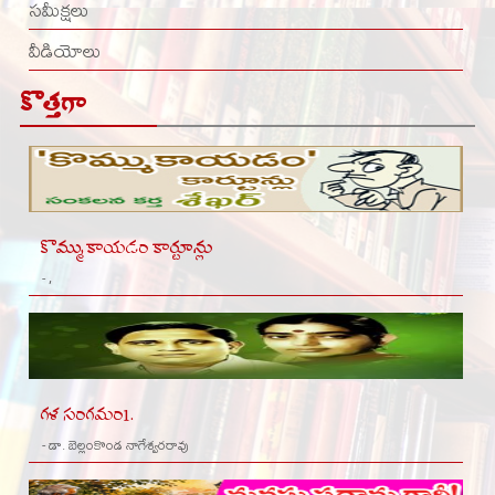
సమీక్షలు
వీడియోలు
కొత్తగా
కొమ్ముకాయడం కార్టూన్లు
- ,
గళ సంగమం1.
- డా. బెల్లంకొండ నాగేశ్వరరావు