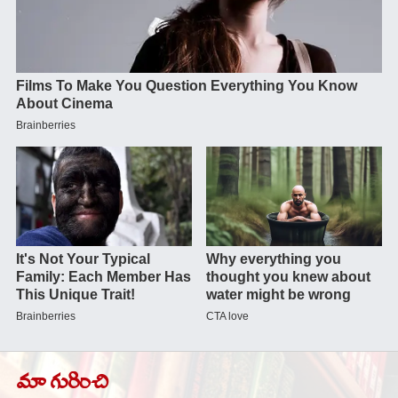
మా గురించి