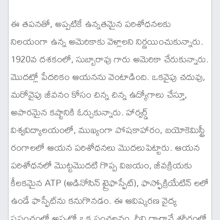
ఈ తపనతో, అప్పటికే ఉన్నతమైన పరిశోధనలకు
నిలయంగా ఉన్న అమెరికాకు వెళ్లాలని నిర్ణయించుకున్నారు.
1920వ దశకంలో, సుబ్బారావు గారు అమెరికా చేరుకున్నారు.
మొదట్లో పేదరికం ఆయనను వెంటాడింది. ఒకవైపు చదువు,
మరోవైపు జీవనం కోసం చిన్న చిన్న ఉద్యోగాలు చేస్తూ,
అపారమైన కష్టానికి ఓర్చుకున్నారు. హార్వర్డ్
విశ్వవిద్యాలయంలో, ముఖ్యంగా పోషకాహారం, బయోకెమిస్ట్రీ
రంగాలలో ఆయన పరిశోధనలు మొదలుపెట్టారు. ఆయన
పరిశోధనలో మొట్టమొదటి గొప్ప విజయం, జీవక్రియకు
కీలకమైన ATP (అడినోసిన్ ట్రైఫాస్ఫేట్), ఫాస్ఫోక్రియేటిన్ లలో
ఉండే ఫాస్ఫేట్‌ను కనుగొనడం. ఈ ఆవిష్కరణ వైద్య
ప్రపంచంలో అప్పట్లో ఒక సంచలనం. దీని ద్వారానే శరీరంలో