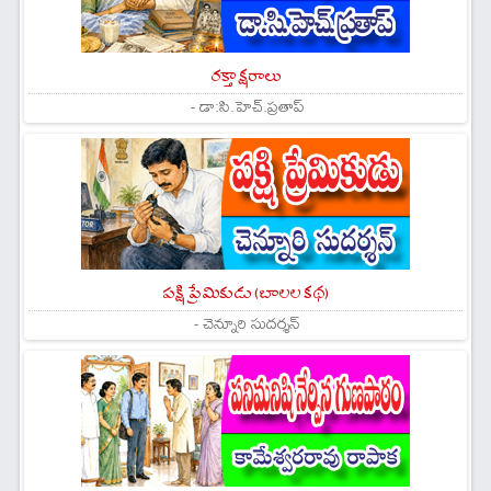
రక్తాక్షరాలు
- డా:సి.హెచ్.ప్రతాప్
పక్షి ప్రేమికుడు (బాలల కథ)
- చెన్నూరి సుదర్శన్