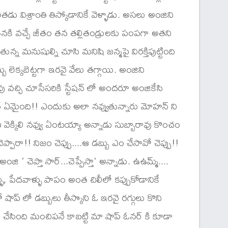
 విశ్రాంతి తిస్కోడానికే వెళ్ళాడు. అసలు అంజిని
తనకి వచ్చే జీతం తన తల్లితండ్రులకు పంపగా అతని
్న మనుషుల్ని చూసి మనిషి జన్మపై విరక్తిపుట్టింది
ు లెక్కబెట్టగా ఇరవై వేలు తగ్గాయి. అంజిని
ావు వచ్చి చూసేసరికి స్టేషన్ లో అందరూ అంజికేసి
మోహన్ ఏమైంది!! ఎందుకు అలా నవ్వుతున్నారు మోహన్ ని
వెక్కిలి నవ్వు ఏంటయ్యా అన్నాడు సుబ్బారావు కొంచం
ప్పారా!! నిజం చెప్పు....ఆ డబ్బు ఎం చేసావో చెప్పు!!
చెప్తా సార్...చెప్పేస్తా' అన్నాడు. ఉఉమ్మ్....
ళ్ళు, పేదవాళ్ళు పాపం అంత చిలీలో కప్పుకోడానికే
ప్ లో డబ్బులు తీస్కొని ఓ ఇరవై రగ్గులు కొని
ను చేసింది మంచిపనే కాబట్టి మా షాప్ ఓనర్ కి కూడా