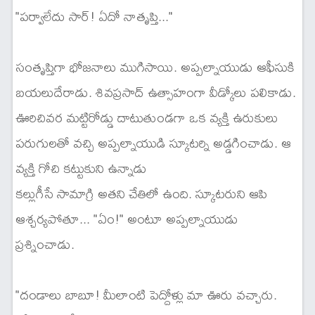
"పర్వాలేదు సార్! ఏదో నాతృప్తి..."
సంతృప్తిగా భోజనాలు ముగిసాయి. అప్పల్నాయుడు ఆఫీసుకి
బయలుదేరాడు. శివప్రసాద్ ఉత్సాహంగా వీడ్కోలు పలికాడు.
ఊరిచివర మట్టిరోడ్డు దాటుతుండగా ఒక వ్యక్తి ఉరుకులు
పరుగులతో వచ్చి అప్పల్నాయుడి స్కూటర్ని అడ్డగించాడు. ఆ
వ్యక్తి గోచి కట్టుకుని ఉన్నాడు
కల్లుగీసే సామాగ్రి అతని చేతిలో ఉంది. స్కూటరుని ఆపి
ఆశ్చర్యపోతూ... "ఏం!" అంటూ అప్పల్నాయుడు
ప్రశ్నించాడు.
"దండాలు బాబూ! మీలాంటి పెద్దోళ్లు మా ఊరు వచ్చారు.