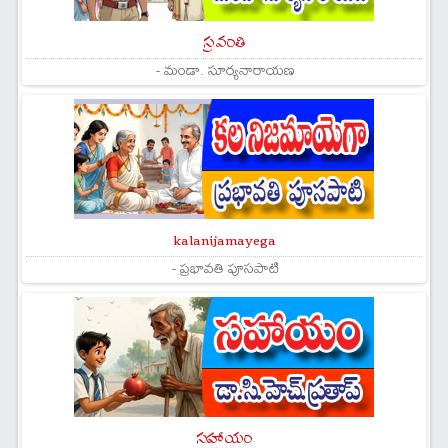
స్రవంతి
- మండా. సూర్యనారాయణ
kalanijamayega
- ప్రభావతి పూసపాటి
సహాయం