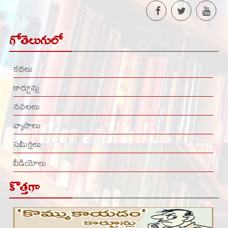
గోతెలుగులో
కథలు
కార్టూన్లు
నవలలు
వ్యాసాలు
సమీక్షలు
వీడియోలు
కొత్తగా