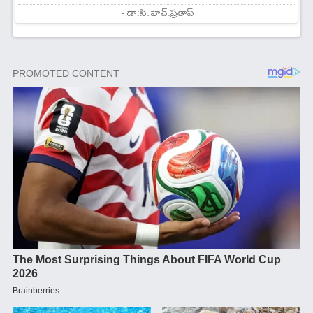
- డా:సి.హెచ్.ప్రతాప్