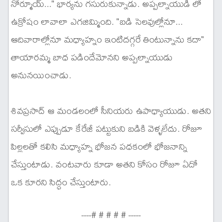
నోర్మూయ్..." భార్యను గసురుకున్నాడు. అప్పల్నాయుడి లో
ఉక్రోషం లావాలా ఎగజిమ్మింది. "బడి సెలవుల్లోనూ...
ఆదివారాల్లోనూ మధ్యాహ్నం ఇంటిదగ్గరే తింటున్నాను కదా"
తాయారమ్మ బాధ పడిందేమోనని అప్పల్నాయుడు
అనునయించాడు.
శివప్రసాద్ ఆ మండలంలో సీనియరు ఉపాధ్యాయుడు. అతని
సర్వీసులో ఎప్పుడూ కేరేజీ పట్టుకుని బడికి వెళ్ళలేదు. రోజూ
పిల్లలతో కలిసి మధ్యాహ్న భోజన పధకంలో భోజనాన్ని
చేస్తుంటాడు. వంటవారు కూడా అతని కోసం రోజూ ఏదో
ఒక కూరని సిద్ధం చేస్తుంటారు.
----# # # # # -----