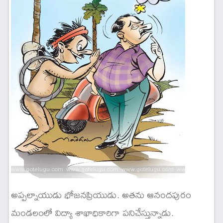
అప్పల్నాయుడు భోజనప్రియుడు. అతను ఆనందపురం
మండలంలో విద్యా శాఖాధికారిగా పనిచేస్తున్నాడు.