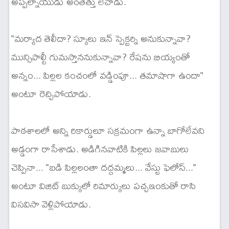
అప్పల్నాయుడు అంతెత్తు లేచాడు.
"మర్యాద తెలీదా? స్కూలు ఇన్ స్పెక్టర్ని అనుకున్నావా?
మున్సిపాల్టీ గుమస్తాననుకున్నావా? రేషను బియ్యంతో
అన్నం... పిల్లల కంచంలో వడ్డింపూ... తమాషాగా ఉందా"
అంటూ రెచ్చిపోయాడు.
పాఠశాలలో అన్ని రికార్డులూ సక్రమంగా ఉన్నా బాగోలేవని
అడ్డంగా రాసేశాడు. అడిగినవాటికి పిల్లలు జవాబులు
చెప్పినా... "బడి పిల్లలంతా దద్దమ్మలు... వేస్టు ఫెలోస్..."
అంటూ విజిట్ బుక్కులో రిమార్కులు పచ్చఇంకుతో రాసి
విసవిసా వెళ్లిపోయాడు.