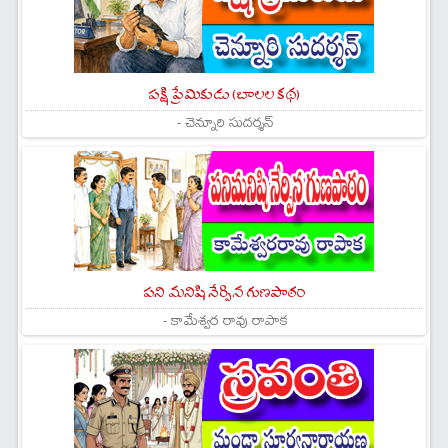
పక్షి ప్రేమికుడు (బాలల కథ)
- చెన్నూరి సుదర్శన్
పని మనిషి నేర్పిన గుణపాఠం
- కామేశ్వర రావు రాపాక